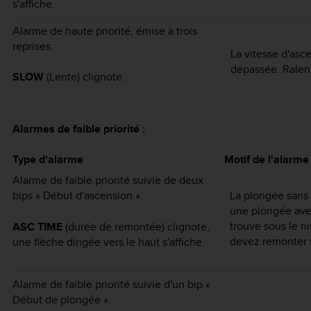
s'affiche.
Alarme de haute priorité, émise à trois
reprises.
La vitesse d'asc
dépassée. Ralent
SLOW
(Lente) clignote.
Alarmes de faible priorité :
Type d'alarme
Motif de l'alarme
Alarme de faible priorité suivie de deux
bips « Début d'ascension ».
La plongée sans 
une plongée ave
trouve sous le 
ASC TIME
(durée de remontée) clignote,
devez remonter ve
une flèche dirigée vers le haut s'affiche.
Alarme de faible priorité suivie d'un bip «
Début de plongée ».