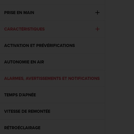
e
s
i
PRISE EN MAIN
t
e
CARACTÉRISTIQUES
W
e
b
ACTIVATION ET PRÉVÉRIFICATIONS
a
u
n
AUTONOMIE EN AIR
i
v
e
ALARMES, AVERTISSEMENTS ET NOTIFICATIONS
a
u
TEMPS D'APNÉE
A
A
d
VITESSE DE REMONTÉE
e
c
o
RÉTROÉCLAIRAGE
n