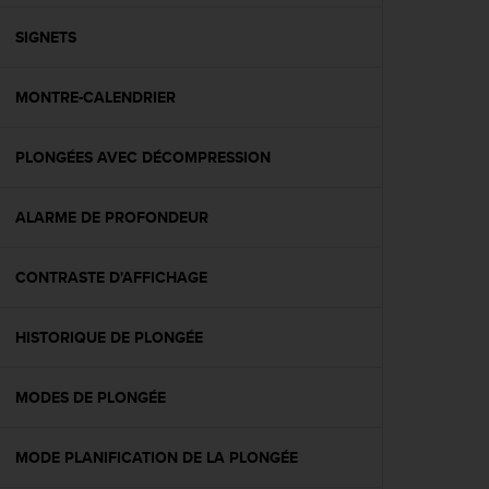
f
o
SIGNETS
r
m
MONTRE-CALENDRIER
i
t
é
PLONGÉES AVEC DÉCOMPRESSION
a
u
x
ALARME DE PROFONDEUR
d
i
r
CONTRASTE D'AFFICHAGE
e
c
HISTORIQUE DE PLONGÉE
t
i
v
MODES DE PLONGÉE
e
s
d
MODE PLANIFICATION DE LA PLONGÉE
'