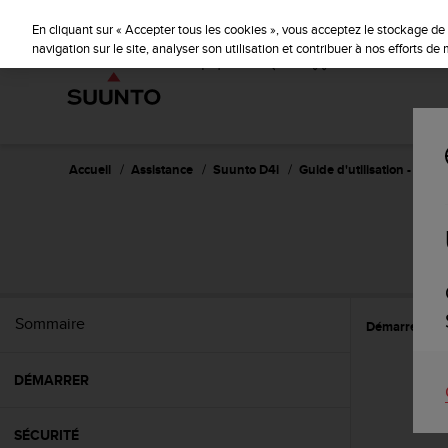
S
u
En cliquant sur « Accepter tous les cookies », vous acceptez le stockage de 
u
navigation sur le site, analyser son utilisation et contribuer à nos efforts d
n
t
o
s
'
e
Accueil
Assistance
Suunto D4i
Guide d'utilisation -
n
g
a
g
e
à
a
Sommaire
Démarrer
C
m
e
n
DÉMARRER
e
r
c
SÉCURITÉ