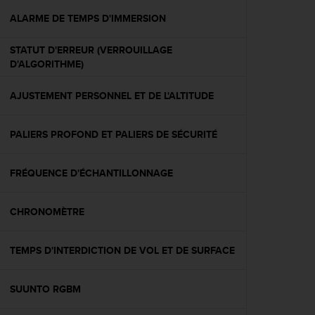
a
c
ALARME DE TEMPS D'IMMERSION
c
e
STATUT D'ERREUR (VERROUILLAGE
s
D'ALGORITHME)
s
i
AJUSTEMENT PERSONNEL ET DE L'ALTITUDE
b
i
l
PALIERS PROFOND ET PALIERS DE SÉCURITÉ
i
t
é
FRÉQUENCE D'ÉCHANTILLONNAGE
d
u
CHRONOMÈTRE
c
o
n
TEMPS D'INTERDICTION DE VOL ET DE SURFACE
t
e
n
SUUNTO RGBM
u
W