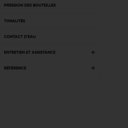
e
PRESSION DES BOUTEILLES
b
(
TONALITÉS
W
e
b
CONTACT D'EAU
C
o
n
ENTRETIEN ET ASSISTANCE
t
e
n
RÉFÉRENCE
t
A
c
c
e
s
s
i
b
i