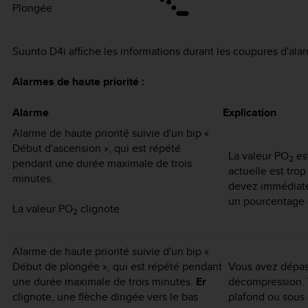
Plongée
Suunto D4i
affiche les informations durant les coupures d'alar
Alarmes de haute priorité :
Alarme
Explication
Alarme de haute priorité suivie d'un bip «
Début d'ascension », qui est répété
La valeur PO
est
2
pendant une durée maximale de trois
actuelle est tro
minutes.
devez immédiate
un pourcentage 
La valeur PO
clignote
2
Alarme de haute priorité suivie d'un bip «
Début de plongée », qui est répété pendant
Vous avez dépas
une durée maximale de trois minutes.
Er
décompression. 
clignote, une flèche dirigée vers le bas
plafond ou sous c