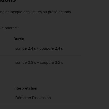
naler lorsque des limites ou présélections
e priorité :
Durée
son de 2,4 s + coupure 2,4 s
son de 0,8 s + coupure 3,2 s
Interprétation
Démarrer l'ascension