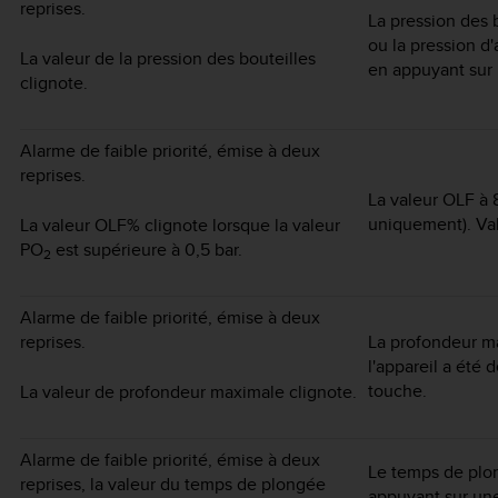
reprises.
La pression des b
ou la pression d'
La valeur de la pression des bouteilles
en appuyant sur
clignote.
Alarme de faible priorité, émise à deux
reprises.
La valeur OLF à
uniquement). Val
La valeur OLF% clignote lorsque la valeur
PO
est supérieure à 0,5 bar.
2
Alarme de faible priorité, émise à deux
reprises.
La profondeur m
l'appareil a été
touche.
La valeur de profondeur maximale clignote.
Alarme de faible priorité, émise à deux
Le temps de plon
reprises, la valeur du temps de plongée
appuyant sur un