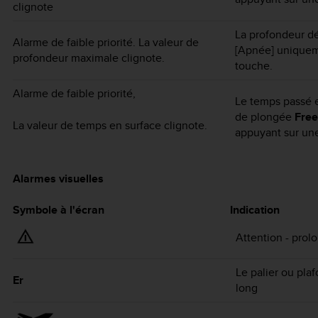
clignote
La profondeur dé
Alarme de faible priorité. La valeur de
[Apnée] uniqueme
profondeur maximale clignote.
touche.
Alarme de faible priorité,
Le temps passé e
de plongée
Free
La valeur de temps en surface clignote.
appuyant sur un
Alarmes visuelles
Symbole à l'écran
Indication
Attention - prol
Le palier ou pla
Er
long