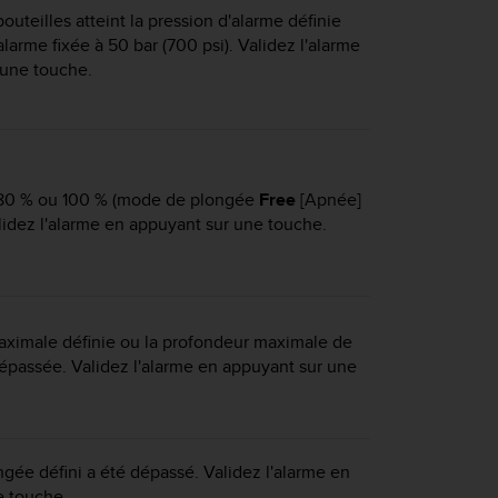
outeilles atteint la pression d'alarme définie
alarme fixée à 50 bar (700 psi). Validez l'alarme
 une touche.
 80 % ou 100 % (mode de plongée
Free
[Apnée]
idez l'alarme en appuyant sur une touche.
aximale définie ou la profondeur maximale de
 dépassée. Validez l'alarme en appuyant sur une
gée défini a été dépassé. Validez l'alarme en
e touche.