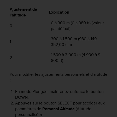
a
c
Ajustement de
c
Explication
l'altitude
e
s
0 à 300 m (0 à 980 ft) (valeur
0
s
par défaut)
i
b
300 à 1 500 m (980 à 149
1
i
352,00 cm)
l
i
1 500 à 3 000 m (4 900 à 9
2
t
800 ft)
é
d
Pour modifier les ajustements personnels et d'altitude
u
:
c
o
n
En mode Plongée, maintenez enfoncé le bouton
t
DOWN
.
e
Appuyez sur le bouton
SELECT
pour accéder aux
n
paramètres de
Personal Altitude
(Altitude
u
personnalisée).
W