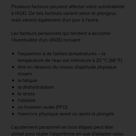
e
Plusieurs facteurs peuvent affecter votre vulnérabilité
s
i
à l'ADD. De tels facteurs varient selon le plongeur,
t
mais varient également d'un jour à l'autre.
e
W
Les facteurs personnels qui tendent à accroître
e
l'éventualité d'un d'ADD incluent :
b
a
l'exposition à de faibles températures – la
u
température de l'eau est inférieure à 20 °C (68 °F)
n
être en dessous du niveau d'aptitude physique
i
moyen
v
e
la fatigue
a
la déshydratation
u
le stress
A
l'obésité
A
un foramen ovale (PFO)
d
l'exercice physique avant ou après la plongée
e
c
L'ajustement personnel en trois étapes peut être
o
utilisé pour régler l'algorithme en vue d'adapter celui-
n