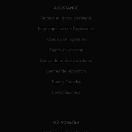
0
a
ASSISTANCE
i
n
Retours et remboursements
s
Page principale de l'assistance
i
q
Mises à jour logicielles
u
'
Guides d'utilisation
à
a
Centre de réparation Suunto
s
s
Centres de réparation
u
Tutorial Tuesday
r
e
Contactez-nous
r
s
a
c
o
OÙ ACHETER
n
f