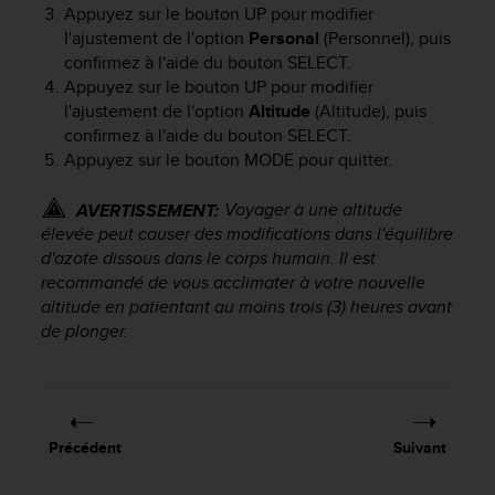
Appuyez sur le bouton
UP
pour modifier
e
l'ajustement de l'option
Personal
(Personnel), puis
b
confirmez à l'aide du bouton
SELECT
.
(
W
Appuyez sur le bouton
UP
pour modifier
e
l'ajustement de l'option
Altitude
(Altitude), puis
b
confirmez à l'aide du bouton
SELECT
.
C
Appuyez sur le bouton
MODE
pour quitter.
o
n
Voyager à une altitude
AVERTISSEMENT:
t
élevée peut causer des modifications dans l'équilibre
e
d'azote dissous dans le corps humain. Il est
n
recommandé de vous acclimater à votre nouvelle
t
altitude en patientant au moins trois (3) heures avant
A
c
de plonger.
c
e
s
s
i
Précédent
Suivant
b
i