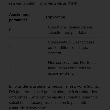
f
ci à votre vulnérabilité vis-à-vis de l'ADD.
o
r
Ajustement
Explication
m
personnel
i
Conditions idéales (valeur
t
0
sélectionnée par défaut).
é
a
Conservateur. Des facteurs
u
1
ou conditions de risque
x
d
existent.
i
r
Plus conservateur. Plusieurs
e
2
facteurs ou conditions de
c
risque existent.
t
i
En plus des ajustements personnalisés, votre
Suunto
v
D4i
peut être ajusté pour la plongée à des altitudes
e
s
différentes. Cette option ajuste automatiquement le
d
calcul de la décompression selon le paramètre
'
d'altitude sélectionné.