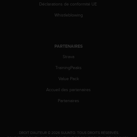
'
Déclarations de conformité UE
a
c
Whistleblowing
c
e
s
s
i
PARTENAIRES
b
i
Strava
l
TrainingPeaks
i
t
Value Pack
é
.
Accueil des partenaires
A
d
Partenaires
r
e
s
s
e
.
DROIT D'AUTEUR © 2026 SUUNTO.
TOUS DROITS RÉSERVÉS.
z