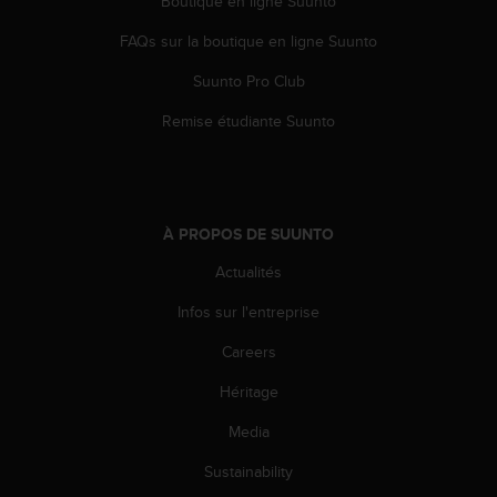
Boutique en ligne Suunto
o
r
FAQs sur la boutique en ligne Suunto
m
i
Suunto Pro Club
t
Remise étudiante Suunto
é
a
u
x
a
À PROPOS DE SUUNTO
u
t
Actualités
r
e
Infos sur l'entreprise
s
n
Careers
o
r
Héritage
m
Media
e
s
Sustainability
d