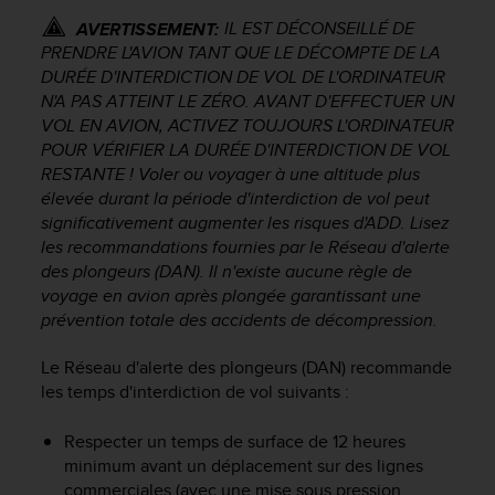
a
IL EST DÉCONSEILLÉ DE
AVERTISSEMENT:
c
c
PRENDRE L'AVION TANT QUE LE DÉCOMPTE DE LA
e
DURÉE D'INTERDICTION DE VOL DE L'ORDINATEUR
s
N'A PAS ATTEINT LE ZÉRO. AVANT D'EFFECTUER UN
s
VOL EN AVION, ACTIVEZ TOUJOURS L'ORDINATEUR
i
POUR VÉRIFIER LA DURÉE D'INTERDICTION DE VOL
b
RESTANTE ! Voler ou voyager à une altitude plus
i
élevée durant la période d'interdiction de vol peut
l
significativement augmenter les risques d'ADD. Lisez
i
les recommandations fournies par le Réseau d'alerte
t
des plongeurs (DAN). Il n'existe aucune règle de
é
d
voyage en avion après plongée garantissant une
u
prévention totale des accidents de décompression.
c
o
Le Réseau d'alerte des plongeurs (DAN) recommande
n
les temps d'interdiction de vol suivants :
t
e
Respecter un temps de surface de 12 heures
n
minimum avant un déplacement sur des lignes
u
commerciales (avec une mise sous pression
W