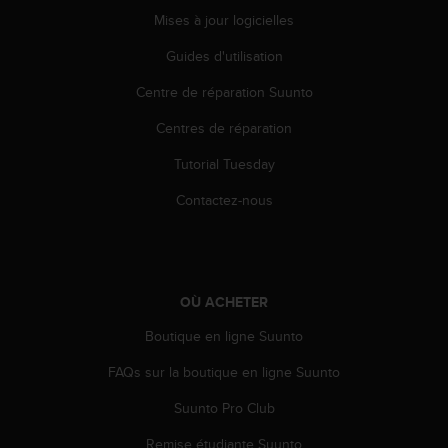
o
Mises à jour logicielles
r
m
Guides d'utilisation
i
Centre de réparation Suunto
t
é
Centres de réparation
a
u
Tutorial Tuesday
x
a
Contactez-nous
u
t
r
e
s
OÙ ACHETER
n
o
Boutique en ligne Suunto
r
FAQs sur la boutique en ligne Suunto
m
e
Suunto Pro Club
s
d
Remise étudiante Suunto