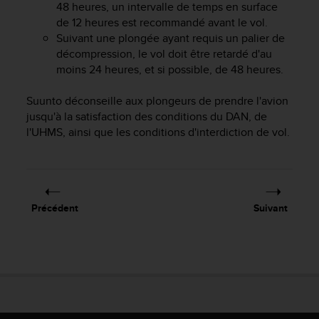
48 heures, un intervalle de temps en surface
l
i
de 12 heures est recommandé avant le vol.
t
Suivant une plongée ayant requis un palier de
y
décompression, le vol doit être retardé d'au
G
moins 24 heures, et si possible, de 48 heures.
u
i
Suunto déconseille aux plongeurs de prendre l'avion
d
jusqu'à la satisfaction des conditions du DAN, de
e
l'UHMS, ainsi que les conditions d'interdiction de vol.
l
i
n
e
s
,
Précédent
Suivant
W
C
A
G
)
2
.