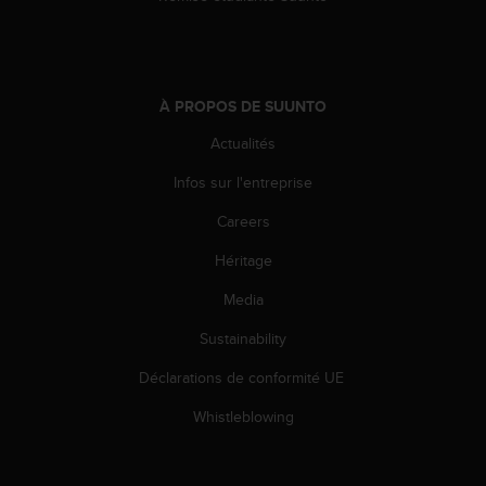
'
a
c
c
e
À PROPOS DE SUUNTO
s
s
Actualités
i
b
Infos sur l'entreprise
i
Careers
l
i
Héritage
t
é
Media
.
A
Sustainability
d
r
Déclarations de conformité UE
e
Whistleblowing
s
s
e
z