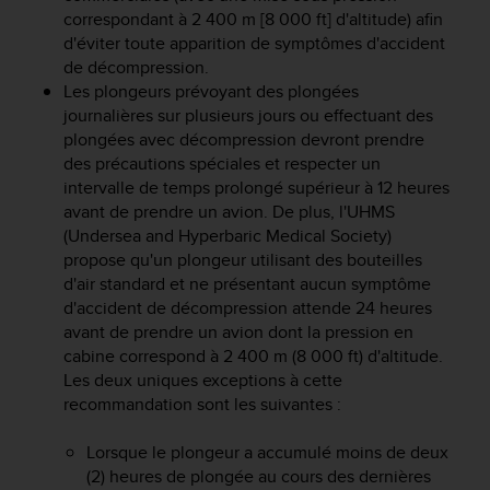
correspondant à 2 400 m [8 000 ft] d'altitude) afin
e
b
d'éviter toute apparition de symptômes d'accident
(
de décompression.
W
Les plongeurs prévoyant des plongées
e
journalières sur plusieurs jours ou effectuant des
b
plongées avec décompression devront prendre
C
des précautions spéciales et respecter un
o
intervalle de temps prolongé supérieur à 12 heures
n
avant de prendre un avion. De plus, l'UHMS
t
(Undersea and Hyperbaric Medical Society)
e
propose qu'un plongeur utilisant des bouteilles
n
t
d'air standard et ne présentant aucun symptôme
A
d'accident de décompression attende 24 heures
c
avant de prendre un avion dont la pression en
c
cabine correspond à 2 400 m (8 000 ft) d'altitude.
e
Les deux uniques exceptions à cette
s
recommandation sont les suivantes :
s
i
Lorsque le plongeur a accumulé moins de deux
b
(2) heures de plongée au cours des dernières
i