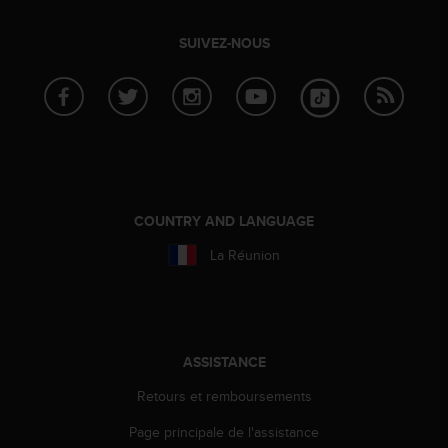
0
a
i
SUIVEZ-NOUS
n
s
i
q
u
'
à
a
s
COUNTRY AND LANGUAGE
s
La Réunion
u
r
e
r
s
a
ASSISTANCE
c
Retours et remboursements
o
n
Page principale de l'assistance
f