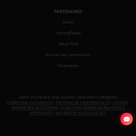
-
v
PARTENAIRES
o
Strava
u
s
TrainingPeaks
a
u
Value Pack
S
e
Accueil des partenaires
r
Partenaires
v
i
c
e
c
l
.
DROIT D'AUTEUR © 2026 SUUNTO.
TOUS DROITS RÉSERVÉS.
i
CONDITIONS D’UTILISATION
|
POLITIQUE DE CONFIDENTIALITÉ
|
COOKIES
|
PARAMÈTRES DES COOKIES
|
CONDITIONS GÉNÉRALES RELATIVES À
e
#YESSUUNTO
|
AVIS RELATIF AU EU DATA ACT
n
t
s
a