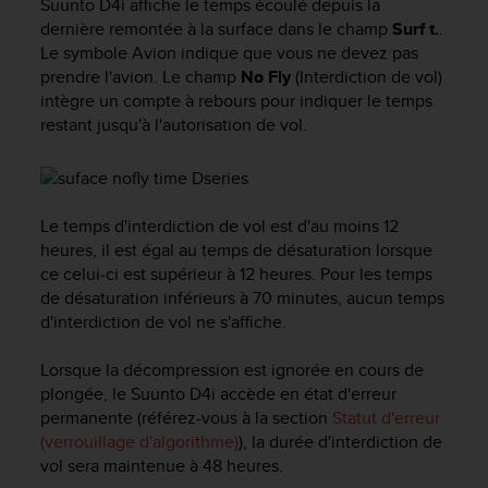
Suunto D4i
affiche le temps écoulé depuis la
f
dernière remontée à la surface dans le champ
Surf t.
.
o
Le symbole Avion indique que vous ne devez pas
r
prendre l'avion. Le champ
No Fly
(Interdiction de vol)
m
intègre un compte à rebours pour indiquer le temps
i
t
restant jusqu'à l'autorisation de vol.
é
a
u
x
Le temps d'interdiction de vol est d'au moins 12
d
heures, il est égal au temps de désaturation lorsque
i
ce celui-ci est supérieur à 12 heures. Pour les temps
r
de désaturation inférieurs à 70 minutes, aucun temps
e
c
d'interdiction de vol ne s'affiche.
t
i
Lorsque la décompression est ignorée en cours de
v
plongée, le
Suunto D4i
accède en état d'erreur
e
permanente (référez-vous à la section
Statut d'erreur
s
(verrouillage d'algorithme)
), la durée d'interdiction de
d
vol sera maintenue à 48 heures.
'