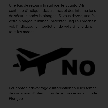
e
Une fois de retour à la surface, le
Suunto D4i
s
i
continue d'indiquer des alarmes et des informations
t
de sécurité après la plongée. Si vous devez, une fois
e
votre plongée terminée, patienter jusqu'au prochain
W
vol, l'indicateur d'interdiction de vol s'affiche dans
e
tous les modes.
b
a
u
n
i
v
e
a
u
A
A
d
Pour obtenir davantage d'informations sur les temps
e
de surface et d'interdiction de vol, accédez au mode
c
Plongée.
o
n