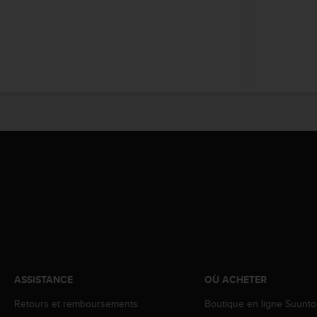
o
r
m
i
t
é
a
u
x
a
u
t
r
e
s
n
o
r
m
e
ASSISTANCE
OÙ ACHETER
s
Retours et remboursements
Boutique en ligne Suunto
d