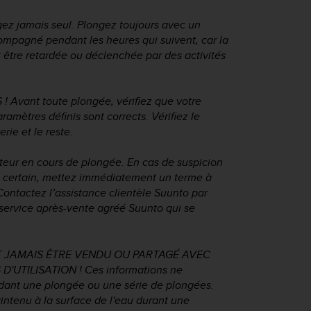
gez jamais seul. Plongez toujours avec un
ompagné pendant les heures qui suivent, car la
être retardée ou déclenchée par des activités
Avant toute plongée, vérifiez que votre
amètres définis sont corrects. Vérifiez le
rie et le reste.
teur en cours de plongée. En cas de suspicion
s certain, mettez immédiatement un terme à
Contactez l’assistance clientèle Suunto par
 service après-vente agréé Suunto qui se
T JAMAIS ÊTRE VENDU OU PARTAGÉ AVEC
'UTILISATION ! Ces informations ne
ndant une plongée ou une série de plongées.
aintenu à la surface de l'eau durant une