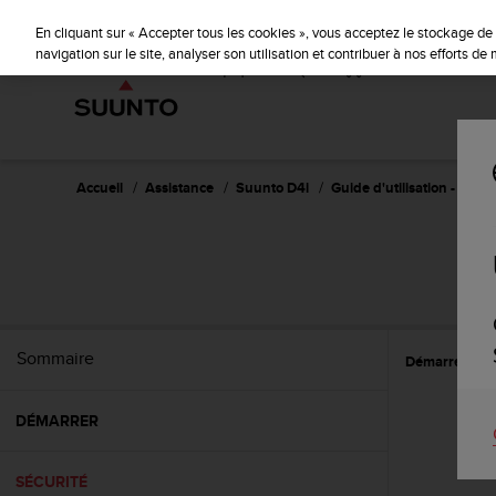
S
u
En cliquant sur « Accepter tous les cookies », vous acceptez le stockage de 
u
navigation sur le site, analyser son utilisation et contribuer à nos efforts d
n
t
o
s
'
e
Accueil
Assistance
Suunto D4i
Guide d'utilisation -
n
g
a
g
e
à
a
Sommaire
Démarrer
S
m
e
n
DÉMARRER
e
r
c
SÉCURITÉ