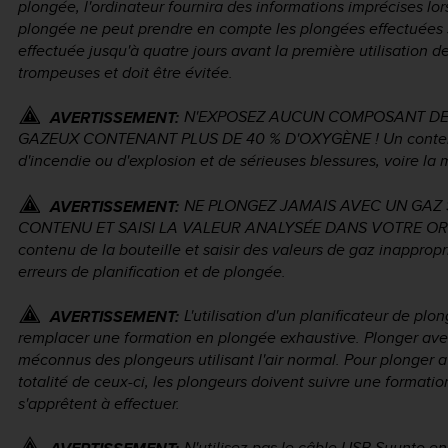
plongée, l'ordinateur fournira des informations imprécises l
plongée ne peut prendre en compte les plongées effectuées sa
effectuée jusqu'à quatre jours avant la première utilisation de
trompeuses et doit être évitée.
N'EXPOSEZ AUCUN COMPOSANT DE 
AVERTISSEMENT:
GAZEUX CONTENANT PLUS DE 40 % D'OXYGÈNE ! Un contenu d'
d'incendie ou d'explosion et de sérieuses blessures, voire la 
NE PLONGEZ JAMAIS AVEC UN GAZ 
AVERTISSEMENT:
CONTENU ET SAISI LA VALEUR ANALYSÉE DANS VOTRE ORDIN
contenu de la bouteille et saisir des valeurs de gaz inapprop
erreurs de planification et de plongée.
L'utilisation d'un planificateur de p
AVERTISSEMENT:
remplacer une formation en plongée exhaustive. Plonger av
méconnus des plongeurs utilisant l'air normal. Pour plonger av
totalité de ceux-ci, les plongeurs doivent suivre une formatio
s'apprêtent à effectuer.
N'utilisez pas le câble USB Suunto e