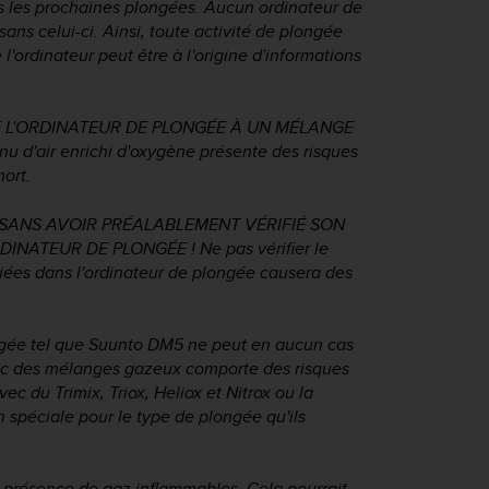
ors les prochaines plongées. Aucun ordinateur de
ns celui-ci. Ainsi, toute activité de plongée
 l'ordinateur peut être à l'origine d'informations
L'ORDINATEUR DE PLONGÉE À UN MÉLANGE
air enrichi d'oxygène présente des risques
mort.
SANS AVOIR PRÉALABLEMENT VÉRIFIÉ SON
ATEUR DE PLONGÉE ! Ne pas vérifier le
riées dans l'ordinateur de plongée causera des
longée tel que Suunto DM5 ne peut en aucun cas
ec des mélanges gazeux comporte des risques
ec du Trimix, Triox, Heliox et Nitrox ou la
n spéciale pour le type de plongée qu'ils
n présence de gaz inflammables. Cela pourrait