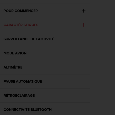
e
s
i
POUR COMMENCER
t
e
CARACTÉRISTIQUES
W
e
b
SURVEILLANCE DE L'ACTIVITÉ
a
u
n
MODE AVION
i
v
e
ALTIMÈTRE
a
u
PAUSE AUTOMATIQUE
A
A
d
RÉTROÉCLAIRAGE
e
c
o
CONNECTIVITÉ BLUETOOTH
n