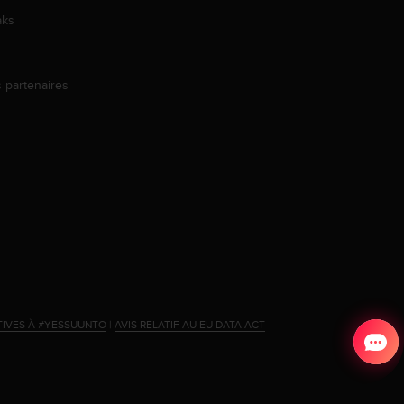
aks
s partenaires
s
TIVES À #YESSUUNTO
|
AVIS RELATIF AU EU DATA ACT