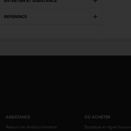
0
ENTRETIEN ET ASSISTANCE
a
i
RÉFÉRENCE
n
s
i
q
u
'
à
a
s
s
u
r
e
r
s
a
c
ASSISTANCE
OÙ ACHETER
o
n
Retours et remboursements
Boutique en ligne Suunto
f