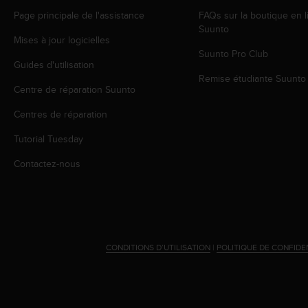
o
Page principale de l'assistance
FAQs sur la boutique en l
r
Suunto
m
Mises à jour logicielles
i
Suunto Pro Club
t
Guides d'utilisation
é
Remise étudiante Suunto
Centre de réparation Suunto
a
u
Centres de réparation
x
a
Tutorial Tuesday
u
t
Contactez-nous
r
e
s
n
o
r
CONDITIONS D’UTILISATION
|
POLITIQUE DE CONFIDE
m
e
s
d