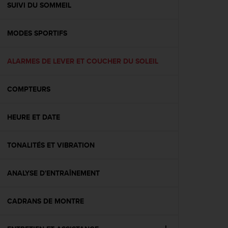
l
SUIVI DU SOMMEIL
i
t
MODES SPORTIFS
y
G
u
ALARMES DE LEVER ET COUCHER DU SOLEIL
i
d
e
COMPTEURS
l
i
n
HEURE ET DATE
e
s
TONALITÉS ET VIBRATION
,
W
C
ANALYSE D'ENTRAÎNEMENT
A
G
)
CADRANS DE MONTRE
2
.