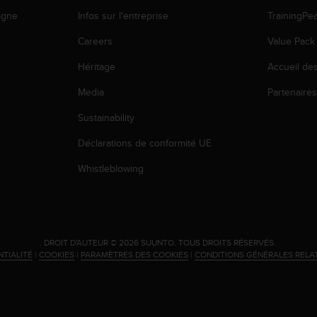
igne
Infos sur l'entreprise
TrainingPe
Careers
Value Pack
Héritage
Accueil de
Media
Partenaire
Sustainability
Déclarations de conformité UE
Whistleblowing
.
DROIT D'AUTEUR © 2026 SUUNTO.
TOUS DROITS RÉSERVÉS.
NTIALITÉ
|
COOKIES
|
PARAMÈTRES DES COOKIES
|
CONDITIONS GÉNÉRALES RELA