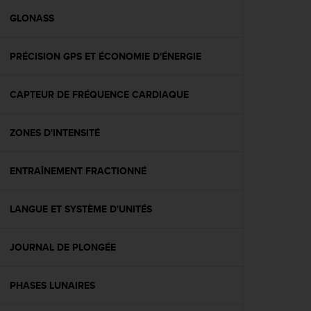
a
c
GLONASS
c
e
PRÉCISION GPS ET ÉCONOMIE D'ÉNERGIE
s
s
i
CAPTEUR DE FRÉQUENCE CARDIAQUE
b
i
l
ZONES D'INTENSITÉ
i
t
é
ENTRAÎNEMENT FRACTIONNÉ
d
u
LANGUE ET SYSTÈME D'UNITÉS
c
o
n
JOURNAL DE PLONGÉE
t
e
n
PHASES LUNAIRES
u
W