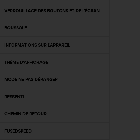
f
o
VERROUILLAGE DES BOUTONS ET DE L'ÉCRAN
r
m
BOUSSOLE
i
t
é
INFORMATIONS SUR L'APPAREIL
a
u
x
THÈME D'AFFICHAGE
d
i
r
MODE NE PAS DÉRANGER
e
c
RESSENTI
t
i
v
CHEMIN DE RETOUR
e
s
d
FUSEDSPEED
'