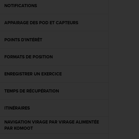
e
NOTIFICATIONS
b
(
APPAIRAGE DES POD ET CAPTEURS
W
e
b
POINTS D'INTÉRÊT
C
o
n
FORMATS DE POSITION
t
e
n
ENREGISTRER UN EXERCICE
t
A
TEMPS DE RÉCUPÉRATION
c
c
e
ITINÉRAIRES
s
s
NAVIGATION VIRAGE PAR VIRAGE ALIMENTÉE
i
PAR KOMOOT
b
i