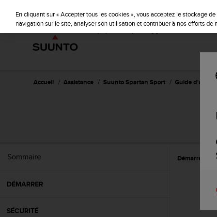
S
u
En cliquant sur « Accepter tous les cookies », vous acceptez le stockage de 
u
navigation sur le site, analyser son utilisation et contribuer à nos efforts d
n
t
o
s
'
e
Accueil
Assistance
Suunto Spartan Sport
Guide d'utilisat
n
g
a
S
g
e
à
a
Sommaire
Démarrer
C
m
e
n
DÉMARRER
e
r
c
SÉCURITÉ