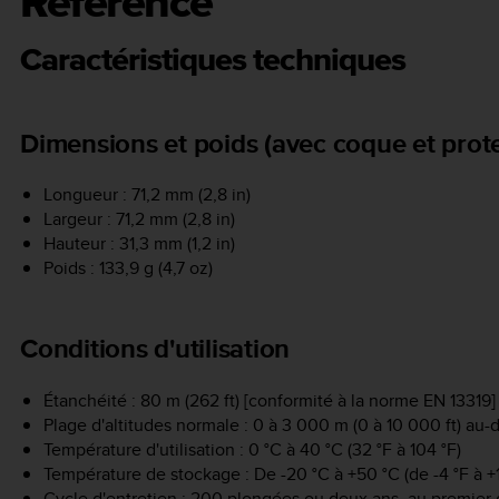
Référence
Caractéristiques techniques
Dimensions et poids (avec coque et prote
Longueur : 71,2 mm (2,8 in)
Largeur : 71,2 mm (2,8 in)
Hauteur : 31,3 mm (1,2 in)
Poids : 133,9 g (4,7 oz)
Conditions d'utilisation
Étanchéité : 80 m (262 ft) [conformité à la norme EN 13319]
Plage d'altitudes normale : 0 à 3 000 m (0 à 10 000 ft) au
Température d'utilisation : 0 °C à 40 °C (32 °F à 104 °F)
Température de stockage : De -20 °C à +50 °C (de -4 °F à +
Cycle d'entretien : 200 plongées ou deux ans, au premier 