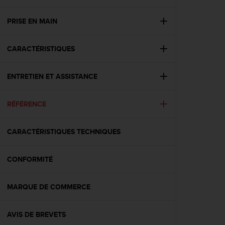
e
s
i
PRISE EN MAIN
t
e
CARACTÉRISTIQUES
W
e
b
ENTRETIEN ET ASSISTANCE
a
u
n
RÉFÉRENCE
i
v
e
CARACTÉRISTIQUES TECHNIQUES
a
u
CONFORMITÉ
A
A
d
MARQUE DE COMMERCE
e
c
o
AVIS DE BREVETS
n