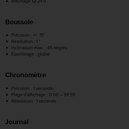
Affichage 12/24 h
Boussole
Précision : +/- 15°
Résolution : 1 °
Inclinaison max. : 45 degrés
Équilibrage : global
Chronomètre
Précision : 1 seconde
Plage d'affichage : 0’00 – 99’59
Résolution : 1 seconde
Journal