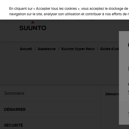
S
u
En cliquant sur « Accepter tous les cookies », vous acceptez le stockage de 
u
navigation sur le site, analyser son utilisation et contribuer à nos efforts d
n
t
o
s
'
e
Accueil
Assistance
Suunto Vyper Novo
Guide d'utilisatio
n
g
a
g
e
à
a
Sommaire
Démarrer
R
m
e
n
DÉMARRER
e
r
c
SÉCURITÉ