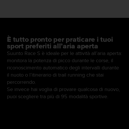
0
0
(
S
t
a
t
È tutto pronto per praticare i tuoi
i
sport preferiti all’aria aperta
U
Suunto Race S è ideale per le attività all’aria aperta:
n
i
monitora la potenza di picco durante le corse, il
t
riconoscimento automatico degli intervalli durante
i
il nuoto o l’itinerario di trail running che stai
)
percorrendo.
.
Se invece hai voglia di provare qualcosa di nuovo,
puoi scegliere tra più di 95 modalità sportive.