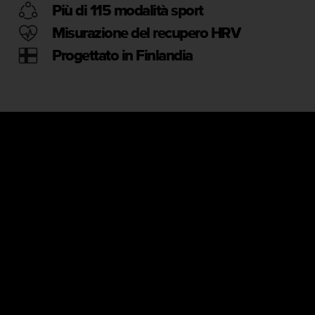
Più di 115 modalità sport
a
g
Misurazione del recupero HRV
g
i
Progettato in Finlandia
u
n
g
a
i
l
l
i
v
e
l
l
o
A
A
d
i
c