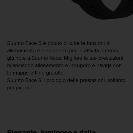
(
W
C
A
G
)
2
Suunto Race S è dotato di tutte le funzioni di
.
allenamento e di supporto per le attività outdoor,
0
e
già note a Suunto Race. Migliora le tue prestazioni
l
bilanciando allenamento e recupero e naviga con
a
le mappe offline gratuite.
c
Suunto Race S: l’orologio delle prestazioni, soltanto
o
n
più piccolo.
f
o
r
m
i
t
à
Elegante, luminoso e dalla