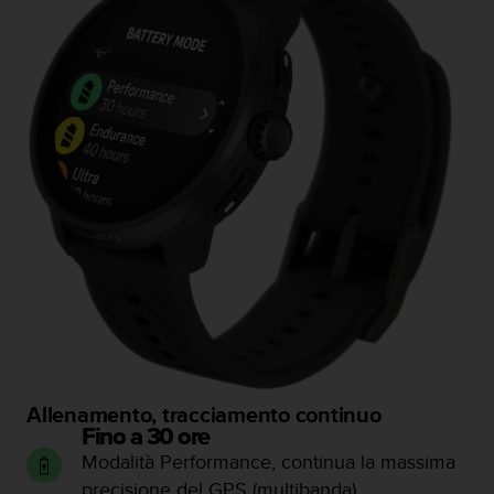
f
o
r
m
a
z
i
o
n
i
d
i
q
u
e
s
t
o
Allenamento, tracciamento continuo
s
Fino a 30 ore
i
Modalità Performance, continua la massima
t
o
precisione del GPS (multibanda)