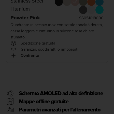
Stainless Steel
c
u
Titanium
r
a
Powder Pink
SS051018000
r
Quadrante in acciaio inox con sottile tonalità dorata,
e
cassa leggera e cinturino in silicone rosa chiaro
c
h
sfumato.
e
Spedizione gratuita
q
Garanzia, soddisfatti o rimborsati
u
Confronta
e
s
t
o
s
i
t
o
Schermo AMOLED ad alta definizione
w
Mappe offline gratuite
e
b
Parametri avanzati per l’allenamento
r