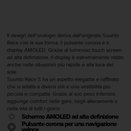
i
b
i
l
i
t
Il design dell'orologio deriva dall'originale Suunto
à
Race con la sua forma, il pulsante corona e il
.
display AMOLED. Grazie al luminoso touch screen
S
e
ad alta definizione, il display è estremamente nitido
r
anche nelle situazioni più rapide e alla luce del
i
sole.
s
Suunto Race S ha un aspetto elegante e raffinato
c
o
che si adatta a diversi stili e una vestibilità più
n
piccola e compatta. Grazie al suo peso inferiore,
t
aggiunge comfort nelle gare, negli allenamenti e
r
nella vita di tutti i giorni.
i
p
Schermo AMOLED ad alta definizione
r
Pulsante corona per una navigazione
o
veloce