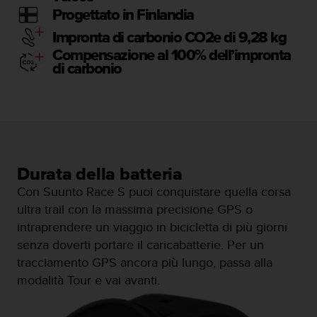
b
Progettato in Finlandia
l
e
Impronta di carbonio CO2e di 9,28 kg
m
Compensazione al 100% dell’impronta
i
di carbonio
c
o
n
l
'
a
c
Durata della batteria
c
e
Con Suunto Race S puoi conquistare quella corsa
s
ultra trail con la massima precisione GPS o
s
intraprendere un viaggio in bicicletta di più giorni
o
senza doverti portare il caricabatterie. Per un
a
l
tracciamento GPS ancora più lungo, passa alla
l
modalità Tour e vai avanti.
e
i
n