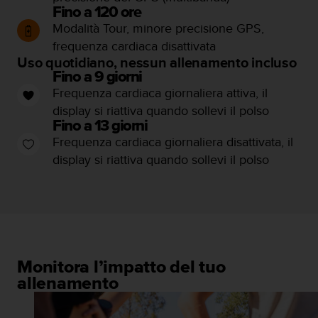
w
Fino a 120 ore
e
Modalità Tour, minore precisione GPS,
b
frequenza cardiaca disattivata
,
Uso quotidiano, nessun allenamento incluso
t
Fino a 9 giorni
i
Frequenza cardiaca giornaliera attiva, il
p
r
display si riattiva quando sollevi il polso
e
Fino a 13 giorni
g
Frequenza cardiaca giornaliera disattivata, il
h
display si riattiva quando sollevi il polso
i
a
m
o
d
i
c
o
Monitora l’impatto del tuo
n
allenamento
t
a