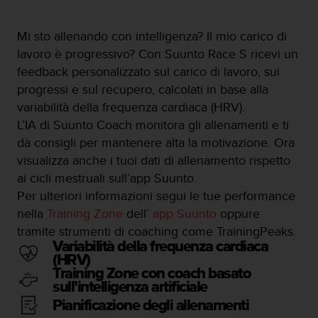
l
n
Mi sto allenando con intelligenza? Il mio carico di
u
m
lavoro è progressivo? Con Suunto Race S ricevi un
e
feedback personalizzato sul carico di lavoro, sui
r
progressi e sul recupero, calcolati in base alla
o
variabilità della frequenza cardiaca (HRV).
v
e
L’IA di Suunto Coach monitora gli allenamenti e ti
r
dà consigli per mantenere alta la motivazione. Ora
d
visualizza anche i tuoi dati di allenamento rispetto
e
ai cicli mestruali sull’app Suunto.
+
1
Per ulteriori informazioni segui le tue performance
8
nella
Training Zone
dell’
app Suunto
oppure
5
tramite strumenti di coaching come TrainingPeaks.
5
Variabilità della frequenza cardiaca
2
(HRV)
5
Training Zone con coach basato
8
sull’intelligenza artificiale
0
Pianificazione degli allenamenti
9