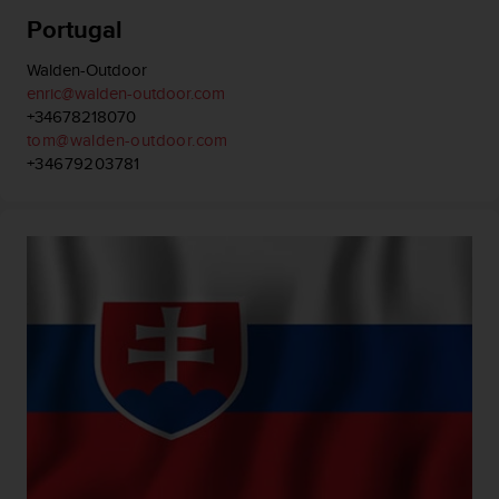
Portugal
Walden-Outdoor
enric@walden-outdoor.com
+34678218070
tom@walden-outdoor.com
+34679203781