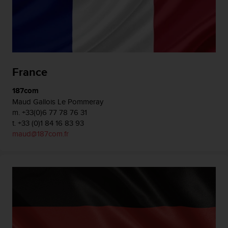
b
l
e
m
i
c
o
France
n
l
187com
'
Maud Gallois Le Pommeray
a
m. +33(0)6 77 78 76 31
c
t. +33 (0)1 84 16 83 93
c
maud@187com.fr
e
s
s
o
a
l
l
e
i
n