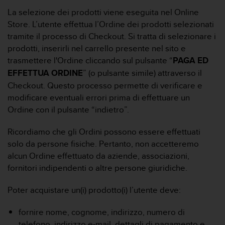
(
La selezione dei prodotti viene eseguita nel Online
W
Store. L’utente effettua l’Ordine dei prodotti selezionati
C
A
tramite il processo di Checkout. Si tratta di selezionare i
G
prodotti, inserirli nel carrello presente nel sito e
)
trasmettere l'Ordine cliccando sul pulsante “
PAGA ED
2
EFFETTUA ORDINE
” (o pulsante simile) attraverso il
.
Checkout. Questo processo permette di verificare e
0
e
modificare eventuali errori prima di effettuare un
l
Ordine con il pulsante “indietro”.
a
c
Ricordiamo che gli Ordini possono essere effettuati
o
solo da persone fisiche. Pertanto, non accetteremo
n
alcun Ordine effettuato da aziende, associazioni,
f
o
fornitori indipendenti o altre persone giuridiche.
r
m
Poter acquistare un(i) prodotto(i) l’utente deve:
i
t
fornire nome, cognome, indirizzo, numero di
à
telefono, indirizzo e-mail, dettagli di pagamento e