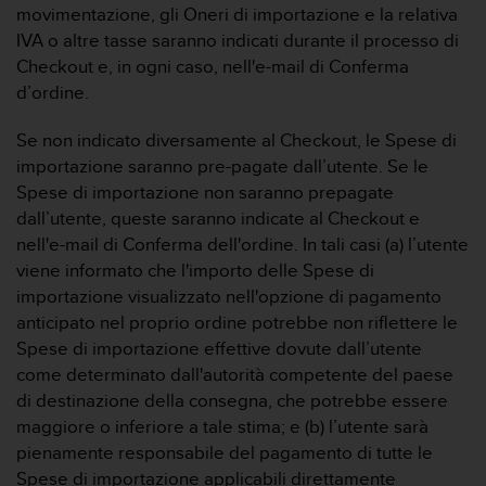
t
movimentazione, gli Oneri di importazione e la relativa
t
IVA o altre tasse saranno indicati durante il processo di
a
Checkout e, in ogni caso, nell'e-mail di Conferma
r
e
d’ordine.
i
l
Se non indicato diversamente al Checkout, le Spese di
S
importazione saranno pre-pagate dall’utente. Se le
e
Spese di importazione non saranno prepagate
r
dall’utente, queste saranno indicate al Checkout e
v
i
nell'e-mail di Conferma dell'ordine. In tali casi (a) l’utente
z
viene informato che l'importo delle Spese di
i
importazione visualizzato nell'opzione di pagamento
o
anticipato nel proprio ordine potrebbe non riflettere le
C
Spese di importazione effettive dovute dall’utente
l
i
come determinato dall'autorità competente del paese
e
di destinazione della consegna, che potrebbe essere
n
maggiore o inferiore a tale stima; e (b) l’utente sarà
t
pienamente responsabile del pagamento di tutte le
i
Spese di importazione applicabili direttamente
a