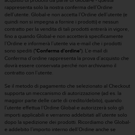
acquisto di prodotti da parte di Global-e - questa
i
rappresenta solo la nostra conferma dell’Ordine
b
dell’utente. Global-e non accetta l’Ordine dell’utente (e
i
quindi non si impegna a fornire i prodotti) e nessun
l
i
contratto per la vendita di tali prodotti entrerà in vigore,
t
fino a quando Global-e non accetterà specificamente
à
l’Ordine e informerà l’utente via e-mail che i prodotti
.
sono spediti ("
Conferma d'ordine
"). L’e-mail di
S
Conferma d’ordine rappresenta la prova d’acquisto che
e
r
dovrà essere conservata perché non archiviamo il
i
contratto con l’utente.
s
c
Se il metodo di pagamento che selezionato al Checkout
o
supporta un meccanismo di autorizzazione (ad es. la
n
maggior parte delle carte di credito/debito), quando
t
r
l’utente effettua l’Ordine Global-e autorizzerà solo gli
i
importi applicabili e verranno addebitati all’utente solo
p
dopo la spedizione dei prodotti. Ricordiamo che Global-
r
e addebito l’importo interno dell’Ordine anche se
o