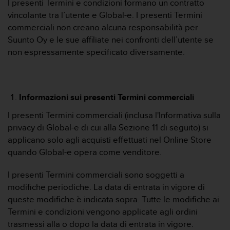
I presenti Termini e condizioni formano un contratto
a
vincolante tra l’utente e Global-e. I presenti Termini
g
commerciali non creano alcuna responsabilità per
g
i
Suunto Oy e le sue affiliate nei confronti dell’utente se
u
non espressamente specificato diversamente.
n
g
a
i
Informazioni sui presenti Termini commerciali
l
l
I presenti Termini commerciali (inclusa l'Informativa sulla
i
privacy di Global-e di cui alla Sezione 11 di seguito) si
v
applicano solo agli acquisti effettuati nel Online Store
e
l
quando Global-e opera come venditore.
l
o
I presenti Termini commerciali sono soggetti a
A
modifiche periodiche. La data di entrata in vigore di
A
queste modifiche è indicata sopra. Tutte le modifiche ai
d
Termini e condizioni vengono applicate agli ordini
i
c
trasmessi alla o dopo la data di entrata in vigore.