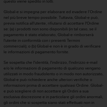
questo viene spedito in lotti.
b
l
e
Global-e si impegna per elaborare ed evadere l’Ordine
m
nel più breve tempo possibile. Tuttavia, Global-e può,
i
previa notifica all'utente, rifiutarsi di accettare l'Ordine
c
se: (a) i prodotti non sono disponibili (in tal caso, se il
o
pagamento è stato elaborato, Global-e rimborserà
n
l
l'utente in conformità con i presenti Termini
'
commerciali); o (b) Global-e non è in grado di verificare
a
le informazioni di pagamento fornite.
c
c
Se sospetta che l'identità, l'indirizzo, l'indirizzo e-mail
e
e/o le informazioni di pagamento di qualcuno vengano
s
s
utilizzati in modo fraudolento o in modo non autorizzato,
o
Global-e può richiedere anche ulteriori verifiche o
a
informazioni prima di accettare qualsiasi Ordine. Global-
l
e può scegliere di non accettare gli Ordini a sua
l
esclusiva discrezione e in particolare gli ordini anormali,
e
i
gli ordini che si sospetta siano stati effettuati non in
n