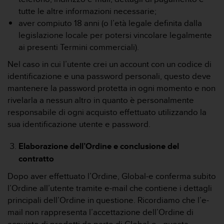
a
tutte le altre informazioni necessarie;
d
a
aver compiuto 18 anni (o l’età legale definita dalla
l
legislazione locale per potersi vincolare legalmente
t
ai presenti Termini commerciali).
r
i
Nel caso in cui l’utente crei un account con un codice di
s
identificazione e una password personali, questo deve
t
mantenere la password protetta in ogni momento e non
a
rivelarla a nessun altro in quanto è personalmente
n
d
responsabile di ogni acquisto effettuato utilizzando la
a
sua identificazione utente e password.
r
d
Elaborazione dell’Ordine e conclusione del
d
contratto
i
a
Dopo aver effettuato l’Ordine, Global-e conferma subito
c
l’Ordine all’utente tramite e-mail che contiene i dettagli
c
principali dell’Ordine in questione. Ricordiamo che l’e-
e
s
mail non rappresenta l’accettazione dell’Ordine di
s