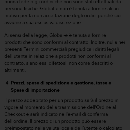
buona fede o gli ordini che non sono stati effettuati da
f
persone fisiche. Global-e non è tenuta a fornire alcun
o
motivo per la non accettazione degli ordini perché ciò
r
avviene a sua esclusiva discrezione.
m
a
z
Ai sensi della legge, Global-e è tenuta a fornire i
i
prodotti che sono conformi al contratto. Inoltre, nulla nei
o
presenti Termini commerciali pregiudica i diritti legali
n
dell’utente in relazione a prodotti non conformi al
i
contratto, siano essi difettosi, non come descritti o
d
i
altrimenti.
q
u
Prezzi, spese di spedizione e gestione, tasse e
e
Spese di importazione
s
t
Il prezzo addebitato per un prodotto sarà il prezzo in
o
vigore al momento della trasmissione dell'Ordine al
s
Checkout e sarà indicato nell'e-mail di conferma
i
dell'ordine. Il prezzo di un prodotto può essere
t
o
preimpostato nella valuta locale dell’utente o calcolato