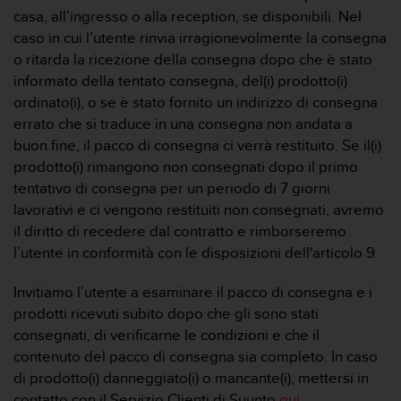
casa, all’ingresso o alla reception, se disponibili. Nel
caso in cui l’utente rinvia irragionevolmente la consegna
o ritarda la ricezione della consegna dopo che è stato
informato della tentato consegna, del(i) prodotto(i)
ordinato(i), o se è stato fornito un indirizzo di consegna
errato che si traduce in una consegna non andata a
buon fine, il pacco di consegna ci verrà restituito. Se il(i)
prodotto(i) rimangono non consegnati dopo il primo
tentativo di consegna per un periodo di 7 giorni
lavorativi e ci vengono restituiti non consegnati, avremo
il diritto di recedere dal contratto e rimborseremo
l’utente in conformità con le disposizioni dell'articolo 9.
Invitiamo l’utente a esaminare il pacco di consegna e i
prodotti ricevuti subito dopo che gli sono stati
consegnati, di verificarne le condizioni e che il
contenuto del pacco di consegna sia completo. In caso
di prodotto(i) danneggiato(i) o mancante(i), mettersi in
contatto con il Servizio Clienti di Suunto
qui
.