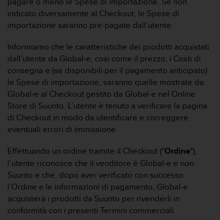
pagare o meno le Spese di importazione. Se non
A
indicato diversamente al Checkout, le Spese di
c
importazione saranno pre-pagate dall’utente.
c
e
Informiamo che le caratteristiche dei prodotti acquistati
s
s
dall’utente da Global-e, così come il prezzo, i Costi di
i
consegna e (se disponibili per il pagamento anticipato)
b
le Spese di importazione, saranno quelle mostrate da
i
Global-e al Checkout gestito da Global-e nel Online
l
Store di Suunto. L’utente è tenuto a verificare la pagina
i
t
di Checkout in modo da identificare e correggere
y
eventuali errori di immissione.
G
u
Effettuando un ordine tramite il Checkout ("
Ordine
"),
i
l’utente riconosce che il venditore è Global-e e non
d
Suunto e che, dopo aver verificato con successo
e
l
l’Ordine e le informazioni di pagamento, Global-e
i
acquisterà i prodotti da Suunto per rivenderli in
n
conformità con i presenti Termini commerciali.
e