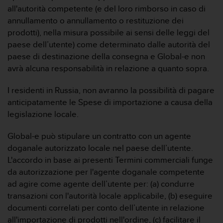
l
all'autorità competente (e del loro rimborso in caso di
n
annullamento o annullamento o restituzione dei
u
prodotti), nella misura possibile ai sensi delle leggi del
m
paese dell’utente) come determinato dalle autorità del
e
paese di destinazione della consegna e Global-e non
r
o
avrà alcuna responsabilità in relazione a quanto sopra.
v
e
I residenti in Russia, non avranno la possibilità di pagare
r
anticipatamente le Spese di importazione a causa della
d
legislazione locale.
e
+
Global-e può stipulare un contratto con un agente
1
8
doganale autorizzato locale nel paese dell’utente.
5
L'accordo in base ai presenti Termini commerciali funge
5
da autorizzazione per l'agente doganale competente
2
ad agire come agente dell’utente per: (a) condurre
5
transazioni con l'autorità locale applicabile, (b) eseguire
8
0
documenti correlati per conto dell’utente in relazione
9
all'importazione di prodotti nell'ordine, (c) facilitare il