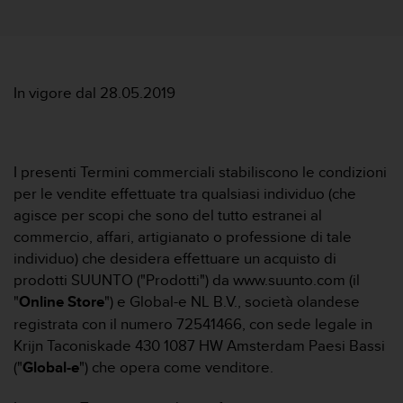
c
u
r
a
r
e
In vigore dal 28.05.2019
c
h
e
q
I presenti Termini commerciali stabiliscono le condizioni
u
per le vendite effettuate tra qualsiasi individuo (che
e
agisce per scopi che sono del tutto estranei al
s
t
commercio, affari, artigianato o professione di tale
o
individuo) che desidera effettuare un acquisto di
s
prodotti SUUNTO ("Prodotti") da www.suunto.com (il
i
"
Online Store
") e Global-e NL B.V., società olandese
t
registrata con il numero 72541466, con sede legale in
o
w
Krijn Taconiskade 430 1087 HW Amsterdam Paesi Bassi
e
("
Global-e
") che opera come venditore.
b
r