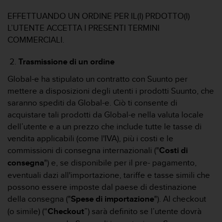
o
n
EFFETTUANDO UN ORDINE PER IL(I) PRDOTTO(I)
f
L’UTENTE ACCETTA I PRESENTI TERMINI
o
COMMERCIALI.
r
m
Trasmissione di un ordine
i
t
Global-e ha stipulato un contratto con Suunto per
à
mettere a disposizioni degli utenti i prodotti Suunto, che
a
l
saranno spediti da Global-e. Ciò ti consente di
l
acquistare tali prodotti da Global-e nella valuta locale
e
dell’utente e a un prezzo che include tutte le tasse di
W
vendita applicabili (come l'IVA), più i costi e le
e
commissioni di consegna internazionali ("
Costi di
b
C
consegna
") e, se disponibile per il pre- pagamento,
o
eventuali dazi all'importazione, tariffe e tasse simili che
n
possono essere imposte dal paese di destinazione
t
della consegna ("
Spese di importazione
"). Al checkout
e
(o simile) (“
Checkout
”) sarà definito se l’utente dovrà
n
t