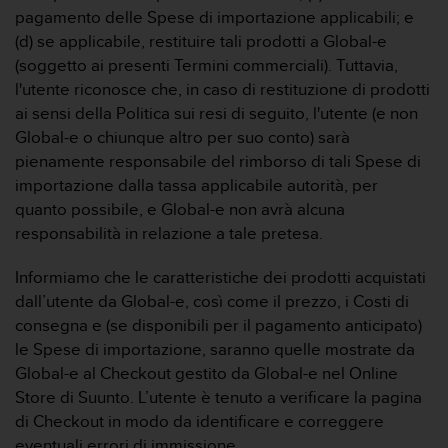
0
pagamento delle Spese di importazione applicabili; e
0
(d) se applicabile, restituire tali prodotti a Global-e
(
(soggetto ai presenti Termini commerciali). Tuttavia,
S
t
l'utente riconosce che, in caso di restituzione di prodotti
a
ai sensi della Politica sui resi di seguito, l'utente (e non
t
Global-e o chiunque altro per suo conto) sarà
i
pienamente responsabile del rimborso di tali Spese di
U
importazione dalla tassa applicabile autorità, per
n
i
quanto possibile, e Global-e non avrà alcuna
t
responsabilità in relazione a tale pretesa.
i
)
Informiamo che le caratteristiche dei prodotti acquistati
.
dall’utente da Global-e, così come il prezzo, i Costi di
consegna e (se disponibili per il pagamento anticipato)
le Spese di importazione, saranno quelle mostrate da
Global-e al Checkout gestito da Global-e nel Online
Store di Suunto. L’utente è tenuto a verificare la pagina
di Checkout in modo da identificare e correggere
eventuali errori di immissione.