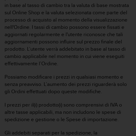
w
in base al tasso di cambio tra la valuta di base mostrata
e
sul Online Shop e la valuta selezionata come parte del
b
processo di acquisto al momento della visualizzazione
,
nell'Ordine. I tassi di cambio possono essere fissati e
t
i
aggiornati regolarmente e l'utente riconosce che tali
p
aggiornamenti possono influire sul prezzo finale del
r
prodotto. L’utente verrà addebitato in base al tasso di
e
cambio applicabile nel momento in cui viene eseguiti
g
effettivamente l’Ordine.
h
i
a
Possiamo modificare i prezzi in qualsiasi momento e
m
senza preavviso. L’aumento dei prezzi riguarderà solo
o
gli Ordini effettuati dopo queste modifiche.
d
i
I prezzi per il(i) prodotto(i) sono comprensivi di IVA o
c
altre tasse applicabili, ma non includono le spese di
o
n
spedizione e gestione o le Spese di importazione.
t
a
Gli addebiti separati per la spedizione, la