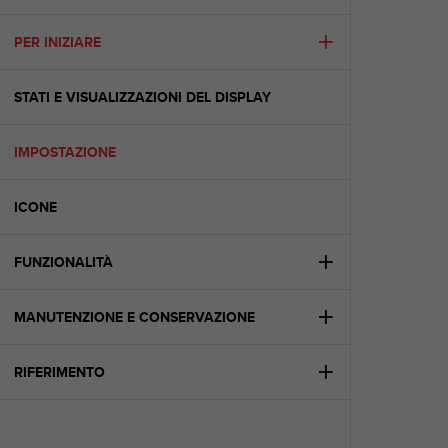
c
u
r
PER INIZIARE
a
r
STATI E VISUALIZZAZIONI DEL DISPLAY
e
c
h
IMPOSTAZIONE
e
q
u
ICONE
e
s
t
FUNZIONALITÀ
o
s
MANUTENZIONE E CONSERVAZIONE
i
t
o
RIFERIMENTO
w
e
b
r