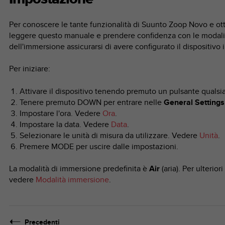
Per conoscere le tante funzionalità di
Suunto Zoop Novo
e ot
leggere questo manuale e prendere confidenza con le modalità
dell'immersione assicurarsi di avere configurato il dispositivo 
Per iniziare:
Attivare il dispositivo tenendo premuto un pulsante qualsias
Tenere premuto
DOWN
per entrare nelle
General Settings
Impostare l'ora. Vedere
Ora
.
Impostare la data. Vedere
Data
.
Selezionare le unità di misura da utilizzare. Vedere
Unità
.
Premere
MODE
per uscire dalle impostazioni.
La modalità di immersione predefinita è
Air
(aria). Per ulterio
vedere
Modalità immersione
.
Precedenti