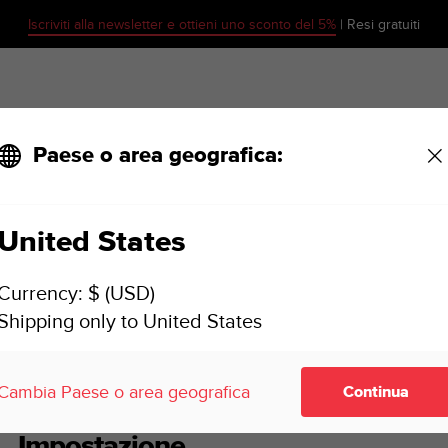
Iscriviti alla newsletter e ottieni uno sconto del 5%
| Resi gratuiti
Paese o area geografica:
United States
SUUNTO ZOOP NOVO MANUALE D'USO
Currency: $ (USD)
Shipping only to United States
niziare
Impostazione
Cambia Paese o area geografica
Continua
Impostazione