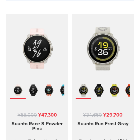
¥55,000
¥47,300
¥34,650
¥29,700
Suunto Race S
Powder
Suunto Run
Frost Gray
Pink