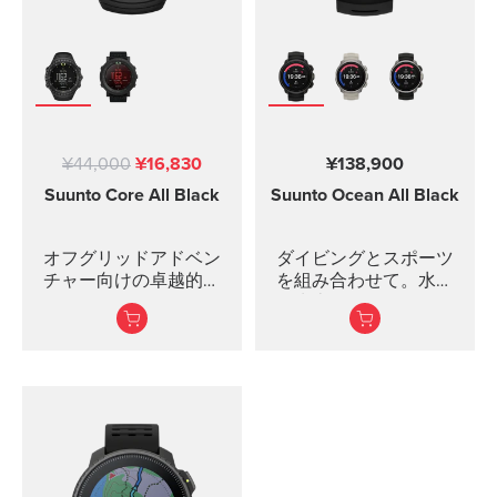
¥44,000
¥16,830
¥138,900
Suunto Core
All Black
Suunto Ocean
All Black
オフグリッドアドベン
ダイビングとスポーツ
チャー向けの卓越的な
を組み合わせて。水下
アウトドアウォッチ。
と水上での冒険のため
アルミベゼルを備えた
に。
ミネラルクリスタルス
クリーンABC センサー
とリアルタイム天気予
報 豊富なウォッチ・
日付・時刻機能省電力
モードで...