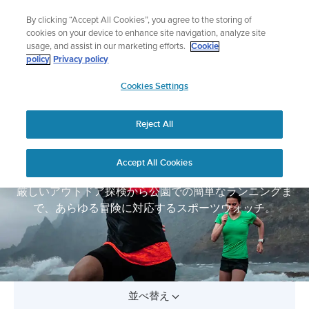
コ
ニュースレターに登録すると、5％オフになります。
By clicking “Accept All Cookies”, you agree to the storing of
ン
|返品無料
cookies on your device to enhance site navigation, analyze site
テ
usage, and assist in our marketing efforts.
Cookie
ン
policy
Privacy policy
ツ
SUUNTO
に
Cookies Settings
APAC
ス
キ
Reject All
ッ
プ
スポーツウォッチ
Accept All Cookies
厳しいアウトドア探検から公園での簡単なランニングま
で、あらゆる冒険に対応するスポーツウォッチ。
並べ替え