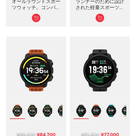
オールラウンドスポー
ランナーのために設計
ツウォッチ。コンパク
された軽量スポーツウ
トなのにパワフル
ォッチ
わずか36gで終日快適
正確なペースと距離を
測定するデュアルバン
ドGPS
最大12日間のバッテリー
寿命、トレーニング時
は20時間
インターバルト...
¥99,000
¥84,700
¥85,800
¥77,000