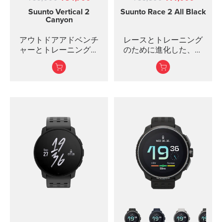
Suunto Vertical 2
Suunto Race 2
All Black
Canyon
アウトドアアドベンチ
レースとトレーニング
ャーとトレーニングの
のために進化した、究
ために進化した、
極のスポーツウォッチ
究極のスポーツウォッ
チ
明るく見やすい1.5イン
チAMOLEDディスプレ
明るく見やすい1.5イン
イ
チAMOLEDディスプレ
より薄く、軽量化され
イ
たデザイン
進化したオフラインマ
高度なトレーニング機
ップとナビゲーション
能と日常のアクティビ
機能
ティ...
最大65時...