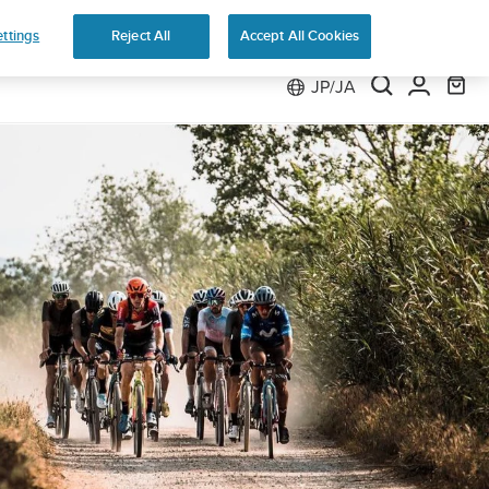
返品無料
ttings
Reject All
Accept All Cookies
JP/JA