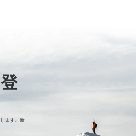
に登
けします。新
。