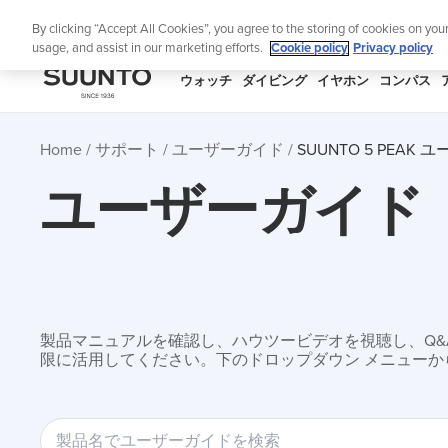
コ
ニュ
By clicking “Accept All Cookies”, you agree to the storing of cookies on you
ン
usage, and assist in our marketing efforts.
Cookie policy
Privacy policy
テ
ン
SUUNTO
ウォッチ
ダイビング
イヤホン
コンパス
ツ
APAC
に
Home
サポート
ユーザーガイド
SUUNTO 5 PEAK
ス
キ
ユーザーガイド
ッ
プ
製品マニュアルを確認し、ハウツービデオを視聴し、Q&Aを
限に活用してください。下のドロップダウン メニューか