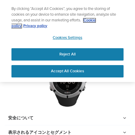
コ
サマーセール
By clicking “Accept All Cookies”, you agree to the storing of
ン
期間限定割引――
最大22%オフ
cookies on your device to enhance site navigation, analyze site
テ
usage, and assist in our marketing efforts.
Cookie
ン
Suunto Ambit2
policy
Privacy policy
ツ
SUUNTO
に
Cookies Settings
APAC
ス
PDFをダウンロードする
キ
Reject All
ッ
プ
Home
サポー
ユーザーガイ
Suunto AMBIT2 ユーザーガ
Accept All Cookies
ト
ド
イド
ユーザーガイド
製品マニュアルを確認し、ハウツービデオを視聴し、Q&Aを読ん
で、Suunto 製品を最大限に活用してください。下のドロップダ
ウン メニューから製品を選択してください。
安全について
表示されるアイコンとセグメント