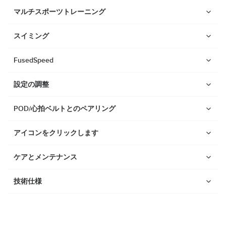
Suunto Race 2
マルチスポーツトレーニング
Suunto Run
Suunto Race S
スイミング
Suunto Ocean
FusedSpeed
Suunto Race
設定の調整
Suunto Vertical
Suunto 9 Peak Pro
POD/心拍ベルトとのペアリング
Suunto 9 Peak
アイコンをクリックします
Suunto 9
Suunto 7
ケアとメンテナンス
Suunto 5 Peak
技術仕様
Suunto 5
Suunto 3
Suunto 3 Fitness