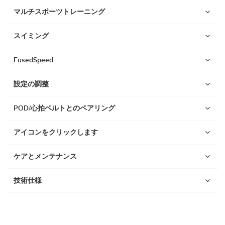
Suunto Race 2
マルチスポーツトレーニング
Suunto Run
Suunto Race S
スイミング
Suunto Ocean
FusedSpeed
Suunto Race
設定の調整
Suunto Vertical
Suunto 9 Peak Pro
POD/心拍ベルトとのペアリング
Suunto 9 Peak
アイコンをクリックします
Suunto 9
Suunto 7
ケアとメンテナンス
Suunto 5 Peak
技術仕様
Suunto 5
Suunto 3
Suunto 3 Fitness