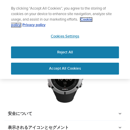
コ
ニュースレターに登録すると、5％オフになります。
By clicking “Accept All Cookies”, you agree to the storing of
ン
|返品無料
cookies on your device to enhance site navigation, analyze site
テ
usage, and assist in our marketing efforts.
Cookie
ン
Suunto Ambit2
policy
Privacy policy
ツ
SUUNTO
に
Cookies Settings
APAC
ス
PDFをダウンロードする
キ
Reject All
ッ
プ
Home
サポー
ユーザーガイ
Suunto AMBIT2 ユーザーガ
Accept All Cookies
ト
ド
イド
ユーザーガイド
製品マニュアルを確認し、ハウツービデオを視聴し、Q&Aを読ん
で、Suunto 製品を最大限に活用してください。下のドロップダ
ウン メニューから製品を選択してください。
安全について
表示されるアイコンとセグメント