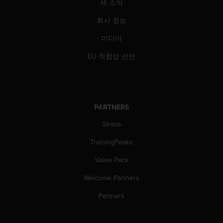
새 소식
회사 정보
미디어
EU 적합성 선언
PARTNERS
Strava
TrainingPeaks
Value Pack
Welcome Partners
Partners