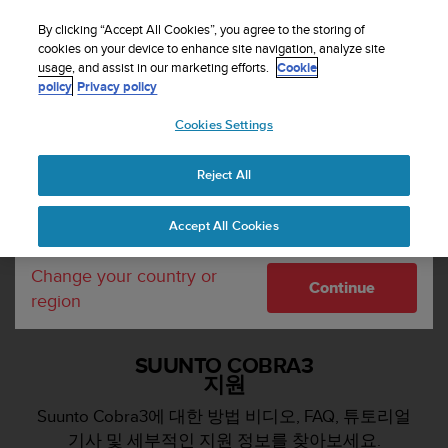
By clicking “Accept All Cookies”, you agree to the storing of
cookies on your device to enhance site navigation, analyze site
Your country or region:
usage, and assist in our marketing efforts.
Cookie
지원
Suunto Cobra3
policy
Privacy policy
Cookies Settings
United States
Reject All
Currency: $ (USD)
Shipping only to United States
Accept All Cookies
Change your country or
Continue
region
SUUNTO COBRA3
지원
Suunto Cobra3에 대한 방법 비디오, FAQ, 튜토리얼
기사 및 세부적인 지원 정보를 찾아보세요.