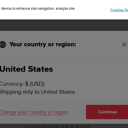
r device to enhance site navigation, analyze site
Cookies Se
Your country or region:
SUUNTO VECTOR
United States
지원
Suunto Vector에 대한 방법 비디오
Currency: $ (USD)
및 세부적인 지원 정보를 찾아보세요
Shipping only to United States
Change your country or region
Continue