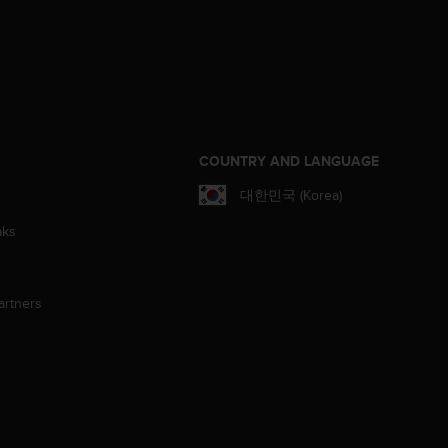
S
COUNTRY AND LANGUAGE
대한민국 (Korea)
aks
artners