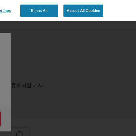
ttings
Reject All
Accept All Cookies
, FAQ, 튜토리얼 기사
.