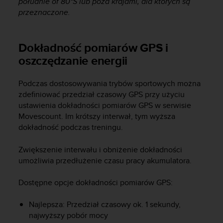
południe of 80°S lub poza krajami, dla których są
d
przeznaczone.
a
ł
a
Dokładność pomiarów GPS i
i
n
oszczędzanie energii
n
y
Podczas dostosowywania trybów sportowych można
m
zdefiniować przedział czasowy GPS przy użyciu
s
ustawienia dokładności pomiarów GPS w serwisie
t
Movescount. Im krótszy interwał, tym wyższa
a
n
dokładność podczas treningu.
d
a
Zwiększenie interwału i obniżenie dokładności
r
umożliwia przedłużenie czasu pracy akumulatora.
d
o
Dostępne opcje dokładności pomiarów GPS:
m
u
Najlepsza: Przedział czasowy ok. 1 sekundy,
ł
najwyższy pobór mocy
a