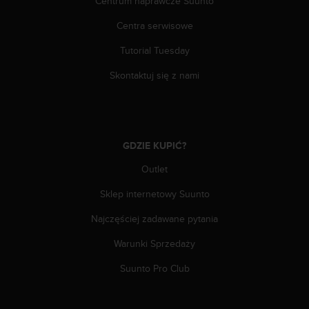
Centrum naprawcze Suunto
f
o
Centra serwisowe
r
m
Tutorial Tuesday
a
c
Skontaktuj się z nami
j
i
w
t
e
GDZIE KUPIĆ?
j
Outlet
w
i
Sklep internetowy Suunto
t
r
Najczęściej zadawane pytania
y
n
Warunki Sprzedaży
i
e
Suunto Pro Club
i
n