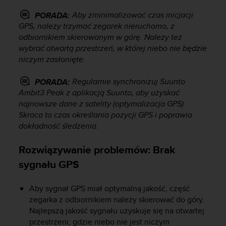
a
z
Aby zminimalizować czas inicjacji
PORADA:
g
GPS, należy trzymać zegarek nieruchomo, z
o
odbiornikiem skierowanym w górę. Należy też
d
wybrać otwartą przestrzeń, w której niebo nie będzie
n
niczym zasłonięte.
o
ś
Regularnie synchronizuj
Suunto
PORADA:
ć
Ambit3 Peak
z aplikacją Suunto, aby uzyskać
n
najnowsze dane z satelity (optymalizacja GPS).
a
p
Skraca to czas określania pozycji GPS i poprawia
o
dokładność śledzenia.
z
i
Rozwiązywanie problemów: Brak
o
sygnału GPS
m
i
e
Aby sygnał GPS miał optymalną jakość, część
A
zegarka z odbiornikiem należy skierować do góry.
A
Najlepszą jakość sygnału uzyskuje się na otwartej
z
przestrzeni, gdzie niebo nie jest niczym
w