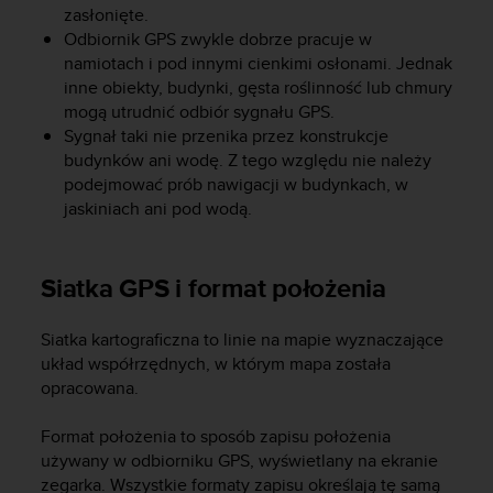
zasłonięte.
y
Odbiornik GPS zwykle dobrze pracuje w
t
namiotach i pod innymi cienkimi osłonami. Jednak
y
c
inne obiekty, budynki, gęsta roślinność lub chmury
z
mogą utrudnić odbiór sygnału GPS.
n
Sygnał taki nie przenika przez konstrukcje
y
budynków ani wodę. Z tego względu nie należy
m
podejmować prób nawigacji w budynkach, w
i
jaskiniach ani pod wodą.
W
C
A
Siatka GPS i format położenia
G
2
.
Siatka kartograficzna to linie na mapie wyznaczające
0
układ współrzędnych, w którym mapa została
(
opracowana.
W
e
Format położenia to sposób zapisu położenia
b
C
używany w odbiorniku GPS, wyświetlany na ekranie
o
zegarka. Wszystkie formaty zapisu określają tę samą