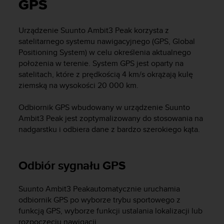
s
GPS
t
a
Urządzenie
Suunto Ambit3 Peak
korzysta z
r
satelitarnego systemu nawigacyjnego (GPS, Global
a
ń
Positioning System) w celu określenia aktualnego
,
położenia w terenie. System GPS jest oparty na
a
satelitach, które z prędkością 4 km/s okrążają kulę
b
ziemską na wysokości 20 000 km.
y
n
Odbiornik GPS wbudowany w urządzenie
Suunto
i
Ambit3 Peak
jest zoptymalizowany do stosowania na
n
nadgarstku i odbiera dane z bardzo szerokiego kąta.
i
e
j
s
Odbiór sygnału GPS
z
a
Suunto Ambit3 Peak
automatycznie uruchamia
w
odbiornik GPS po wyborze trybu sportowego z
i
funkcją GPS, wyborze funkcji ustalania lokalizacji lub
t
r
rozpoczęciu nawigacji.