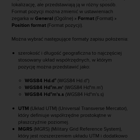
n
lokalizację, ale przedstawiają ją w różny sposób.
t
Format pozycji można zmienić w ustawieniach
e
zegarka w
General
(Ogólne) »
Format
(Format) »
n
Position format
(Format pozycji).
t
A
Można wybrać następujące formaty zapisu położenia:
c
c
szerokość i długość geograficzna to najczęściej
e
s
stosowany układ współrzędnych, w którym
s
pozycję można przedstawić jako:
i
b
WGS84 Hd.d°
(WGS84 Hd.d°)
i
WGS84 Hd°m.m'
(WGS84 Hd°m.m')
l
WGS84 Hd°m's.s
(WGS84 Hd°m's.s)
i
t
UTM
(Układ UTM) (Universal Transverse Mercator),
y
który definiuje współrzędne prostokątne w
G
płaszczyźnie poziomej.
u
i
MGRS
(MGRS) (Military Grid Reference System),
d
który jest rozszerzeniem układu UTM i dodatkowo