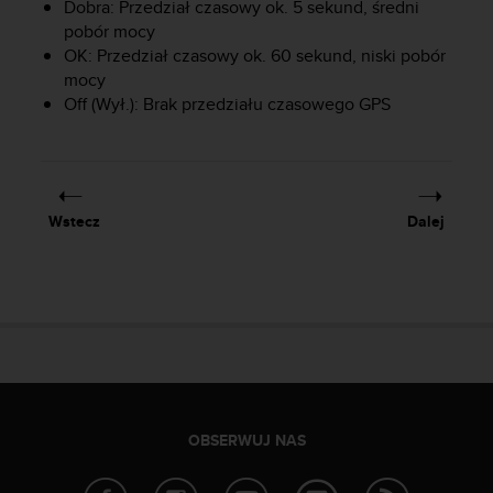
t
Dobra: Przedział czasowy ok. 5 sekund, średni
w
pobór mocy
i
OK: Przedział czasowy ok. 60 sekund, niski pobór
e
mocy
ń
Off (Wył.): Brak przedziału czasowego GPS
d
o
s
t
ę
Wstecz
Dalej
p
u
.
W
p
r
z
y
p
a
OBSERWUJ NAS
d
k
u