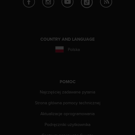
p
r
o
b
l
e
COUNTRY AND LANGUAGE
m
ó
Polska
w
z
d
o
s
POMOC
t
ę
Najczęściej zadawane pytania
p
e
Strona główna pomocy technicznej
m
d
Aktualizacje oprogramowania
o
Podręczniki użytkownika
i
n