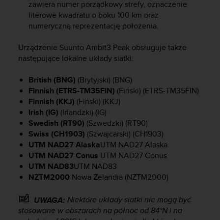
e
zawiera numer porządkowy strefy, oznaczenie
l
literowe kwadratu o boku 100 km oraz
i
numeryczną reprezentację położenia.
n
e
Urządzenie
Suunto Ambit3 Peak
obsługuje także
s
następujące lokalne układy siatki:
)
,
a
British (BNG)
(Brytyjski) (BNG)
t
Finnish (ETRS-TM35FIN)
(Fiński) (ETRS-TM35FIN)
a
Finnish (KKJ)
(Fiński) (KKJ)
k
Irish (IG)
(Irlandzki) (IG)
ż
Swedish (RT90)
(Szwedzki) (RT90)
e
Swiss (CH1903)
(Szwajcarski) (CH1903)
b
UTM NAD27 Alaska
UTM NAD27 Alaska
y
UTM NAD27 Conus
UTM NAD27 Conus
o
UTM NAD83
UTM NAD83
d
NZTM2000
Nowa Zelandia (NZTM2000)
p
o
w
Niektóre układy siatki nie mogą być
UWAGA:
i
stosowane w obszarach na północ od 84°N i na
a