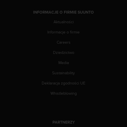
t
e
r
INFORMACJE O FIRMIE SUUNTO
n
Aktualności
e
t
Informacje o firmie
o
w
Careers
e
j
Dziedzictwo
p
r
Media
o
Sustainability
s
i
Deklaracja zgodności UE
m
y
Whistleblowing
o
k
o
n
t
PARTNERZY
a