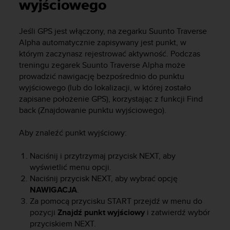
s
wyjściowego
t
a
Jeśli GPS jest włączony, na zegarku
Suunto Traverse
r
Alpha
automatycznie zapisywany jest punkt, w
a
ń
którym zaczynasz rejestrować aktywność. Podczas
,
treningu zegarek
Suunto Traverse Alpha
może
a
prowadzić nawigację bezpośrednio do punktu
b
wyjściowego (lub do lokalizacji, w której zostało
y
zapisane położenie GPS), korzystając z funkcji Find
n
back (Znajdowanie punktu wyjściowego).
i
n
Aby znaleźć punkt wyjściowy:
i
e
j
Naciśnij i przytrzymaj przycisk
NEXT
, aby
s
wyświetlić menu opcji.
z
Naciśnij przycisk
NEXT
, aby wybrać opcję
a
NAWIGACJA
.
w
Za pomocą przycisku
START
przejdź w menu do
i
pozycji
Znajdź punkt wyjściowy
i zatwierdź wybór
t
przyciskiem
NEXT
.
r