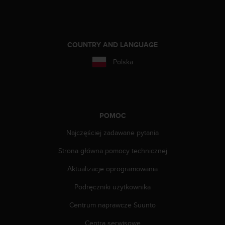
a
z
g
o
d
COUNTRY AND LANGUAGE
n
Polska
o
ś
ć
n
a
p
POMOC
o
Najczęściej zadawane pytania
z
i
Strona główna pomocy technicznej
o
m
Aktualizacje oprogramowania
i
e
Podręczniki użytkownika
A
A
Centrum naprawcze Suunto
z
Centra serwisowe
w