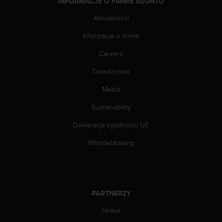
INFORMACJE O FIRMIE SUUNTO
n
t
Aktualności
e
n
Informacje o firmie
t
Careers
A
c
Dziedzictwo
c
e
Media
s
s
Sustainability
i
b
Deklaracja zgodności UE
i
Whistleblowing
l
i
t
y
G
u
PARTNERZY
i
Strava
d