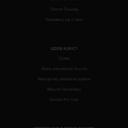
y
Tutorial Tuesday
t
y
Skontaktuj się z nami
c
z
n
y
m
GDZIE KUPIĆ?
i
W
Outlet
C
A
Sklep internetowy Suunto
G
Najczęściej zadawane pytania
2
.
Warunki Sprzedaży
0
(
Suunto Pro Club
W
e
b
C
o