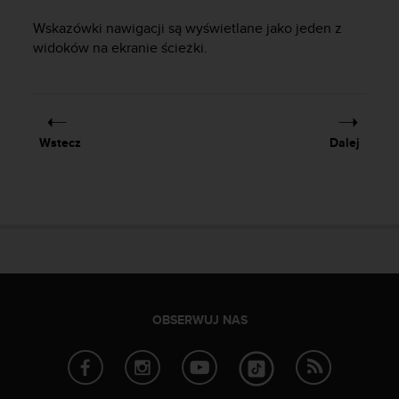
y
Wskazówki nawigacji są wyświetlane jako jeden z
n
widoków na ekranie ścieżki.
a
i
n
t
e
r
Wstecz
Dalej
n
e
t
o
w
a
o
s
i
ą
OBSERWUJ NAS
g
n
ę
ł