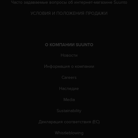
Часто задаваемые вопросы oб интернет-магазине Suunto
т
а
УСЛОВИЯ И ПОЛОЖЕНИЯ ПРОДАЖИ
(
W
C
A
G
О КОМПАНИИ SUUNTO
)
в
Новости
е
р
Информация о компании
с
и
Careers
и
Наследие
2
.
Media
0
,
Sustainability
и
с
Декларация соответствия (ЕС)
о
о
Whistleblowing