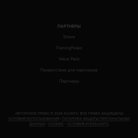
т
в
е
т
с
ПАРТНЕРЫ
т
Strava
в
о
TrainingPeaks
в
а
Value Pack
л
т
Приветствие для партнеров
р
е
Партнеры
б
о
в
а
н
.
АВТОРСКОЕ ПРАВО © 2026 SUUNTO.
ВСЕ ПРАВА ЗАЩИЩЕНЫ.
и
УСЛОВИЯ ИСПОЛЬЗОВАНИЯ
|
ПОЛИТИКА ЗАЩИТЫ ПЕРСОНАЛЬНЫХ
я
ДАННЫХ
|
COOKIES
|
УСЛОВИЯ #YESSUUNTO
м
д