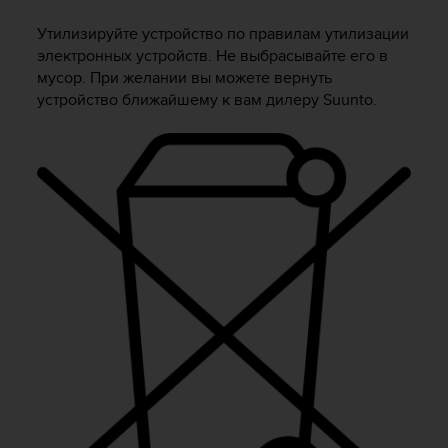
и
я
Утилизируйте устройство по правилам утилизации
,
электронных устройств. Не выбрасывайте его в
ч
мусор. При желании вы можете вернуть
т
устройство ближайшему к вам дилеру Suunto.
о
б
ы
э
т
о
т
с
а
й
т
д
о
с
т
и
г
у