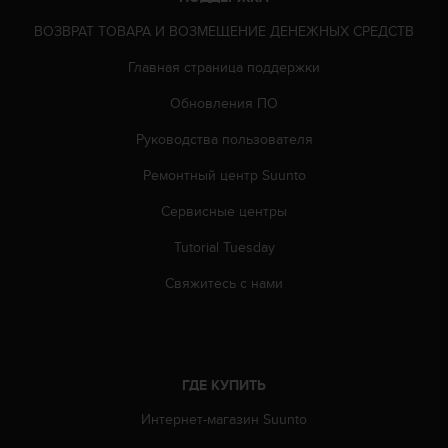
ю
ВОЗВРАТ ТОВАРА И ВОЗМЕЩЕНИЕ ДЕНЕЖНЫХ СРЕДСТВ
д
о
Главная страница поддержки
с
т
Обновления ПО
у
п
Руководства пользователя
н
Ремонтный центр Suunto
о
с
Сервисные центры
т
и
Tutorial Tuesday
в
е
Свяжитесь с нами
б
-
к
о
н
ГДЕ КУПИТЬ
т
е
Интернет-магазин Suunto
н