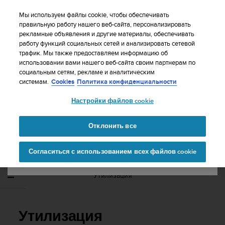
S
WE SHIP TO 75+ DESTINATIONS OVER THE
u
Мы используем файлы cookie, чтобы обеспечивать
WORLD:
CLICK HERE TO SELECT YOURS
u
правильную работу нашего веб-сайта, персонализировать
Ваша страна или регион:
рекламные объявления и другие материалы, обеспечивать
n
работу функций социальных сетей и анализировать сетевой
t
трафик. Мы также предоставляем информацию об
o
использовании вами нашего веб-сайта своим партнерам по
United States
п
социальным сетям, рекламе и аналитическим
р
Главная
Поддержка
Suunto Spartan Sport Wrist HR
системам.
Cookies
Политика конфиденциальности
и
Руководство пользователя - 2.6
Currency: $ (USD)
л
Настройки файлов cookie
а
Shipping only to United States
г
SUUNTO SPARTAN SPORT WRIST HR
а
Отклонить все
РУКОВОДСТВО ПОЛЬЗОВАТЕЛЯ - 2.6
е
Изменить страну или
Продолжит
т
Согласиться с использованием всех файлов cookie
регион
ь
в
с
Утилизация
е
у
с
и
Утилизация
л