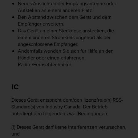
w
Neues Ausrichten der Empfangsantenne oder
e
Aufstellen an einem anderen Platz.
i
Den Abstand zwischen dem Gerät und dem
t
Empfänger erweitern.
e
Das Gerät an einer Steckdose anstecken, die
r
einem anderen Stromkreis angehört als der
e
angeschlossene Empfänger.
r
Andernfalls wenden Sie sich für Hilfe an den
Z
Händler oder einen erfahrenen
u
Radio-/Fernsehtechniker.
g
ä
n
g
IC
l
i
Dieses Gerät entspricht dem/den lizenzfreie(n) RSS-
c
Standard(s) von Industry Canada. Der Betrieb
h
unterliegt den folgenden zwei Bedingungen:
k
e
i
(1) Dieses Gerät darf keine Interferenzen verursachen,
t
und