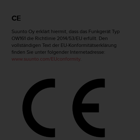
i
t
ä
CE
t
s
Suunto Oy erklärt hiermit, dass das Funkgerät Typ
s
t
OW161 die Richtlinie 2014/53/EU erfüllt. Den
u
vollständigen Text der EU-Konformitätserklärung
f
finden Sie unter folgender Internetadresse:
e
www.suunto.com/EUconformity
.
A
A
d
i
e
s
e
r
W
e
b
s
i