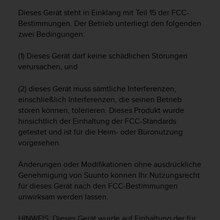
s
Dieses Gerät steht in Einklang mit Teil 15 der FCC-
s
i
Bestimmungen. Der Betrieb unterliegt den folgenden
b
zwei Bedingungen:
i
l
(1) Dieses Gerät darf keine schädlichen Störungen
i
verursachen, und
t
y
(2) dieses Gerät muss sämtliche Interferenzen,
G
einschließlich Interferenzen, die seinen Betrieb
u
stören können, tolerieren. Dieses Produkt wurde
i
hinsichtlich der Einhaltung der FCC-Standards
d
e
getestet und ist für die Heim- oder Büronutzung
l
vorgesehen.
i
n
Änderungen oder Modifikationen ohne ausdrückliche
e
Genehmigung von Suunto können Ihr Nutzungsrecht
s
für dieses Gerät nach den FCC-Bestimmungen
(
unwirksam werden lassen.
W
C
HINWEIS: Dieses Gerät wurde auf Einhaltung der für
A