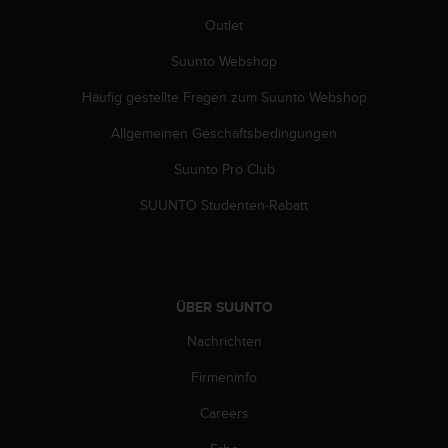
b
Outlet
s
i
Suunto Webshop
t
Häufig gestellte Fragen zum Suunto Webshop
e
h
Allgemeinen Geschäftsbedingungen
a
b
Suunto Pro Club
e
n
SUUNTO Studenten-Rabatt
,
k
o
n
t
ÜBER SUUNTO
a
k
Nachrichten
t
Firmeninfo
i
e
Careers
r
e