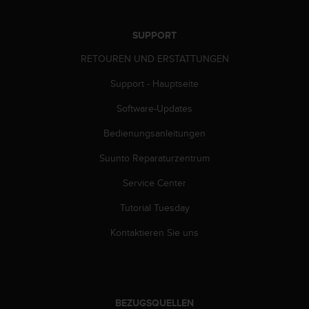
n
f
o
SUPPORT
r
RETOUREN UND ERSTATTUNGEN
m
a
Support - Hauptseite
t
i
Software-Updates
o
n
Bedienungsanleitungen
e
n
Suunto Reparaturzentrum
a
Service Center
u
f
Tutorial Tuesday
d
i
Kontaktieren Sie uns
e
s
e
r
W
BEZUGSQUELLEN
e