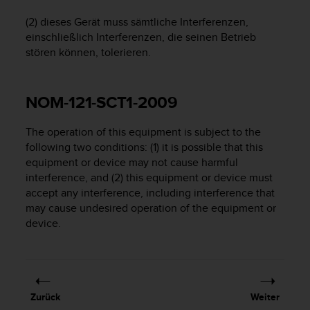
s
n
(2) dieses Gerät muss sämtliche Interferenzen,
o
einschließlich Interferenzen, die seinen Betrieb
r
stören können, tolerieren.
m
e
n
NOM-121-SCT1-2009
a
n
.
The operation of this equipment is subject to the
S
following two conditions: (1) it is possible that this
o
equipment or device may not cause harmful
l
interference, and (2) this equipment or device must
l
accept any interference, including interference that
t
may cause undesired operation of the equipment or
e
device.
s
t
d
u
P
r
Zurück
Weiter
o