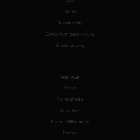
Erbe
b
i
Media
t
t
Sustainability
e
EU-Konformitätserklärung
d
e
Whistleblowing
n
K
u
n
d
PARTNER
e
n
Strava
d
i
TrainingPeaks
e
n
Value Pack
s
Partner Willkommen
t
i
Partner
n