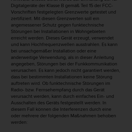
G
Digitalgeräte der Klasse B gemäß Teil 15 der FCC-
)
Vorschriften festgelegten Grenzwerte getestet und
2
zertifiziert. Mit diesen Grenzwerten soll ein
.
angemessener Schutz gegen funktechnische
0
Störungen bei Installationen in Wohngebieten
s
erreicht werden. Dieses Gerät erzeugt, verwendet
o
und kann Hochfrequenzwellen ausstrahlen. Es kann
w
bei unsachgemäßer Installation oder eine
i
anderweitige Verwendung, als in dieser Anleitung
e
angegeben, Störungen bei der Funkkommunikation
d
e
verursachen. Es kann jedoch nicht garantiert werden,
r
dass bei bestimmten Installationen keine Störung
E
auftreten wird. Ob funktechnische Störungen im
r
Radio- bzw. Fernsehempfang durch das Gerät
f
verursacht werden, kann durch einfaches Ein- und
ü
Ausschalten des Geräts festgestellt werden. In
l
diesem Fall können die Interferenzen durch eine
l
oder mehrere der folgenden Maßnahmen behoben
u
werden:
n
g