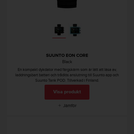
b
l
e
m
m
e
d
a
t
SUUNTO EON CORE
t
Black
f
En kompakt dykdator med färgskärm som är lätt att läsa av,
å
laddningsbart batteri och trådlös anslutning till Suunto app och
t
Suunto Tank POD. Tillverkad i Finland.
i
l
Visa produkt
l
g
Jämför
å
n
g
t
i