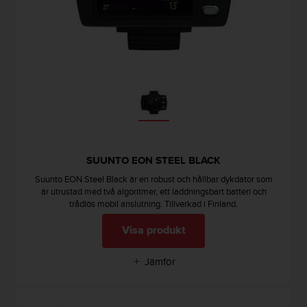
g
h
e
t
.
K
o
n
t
a
k
t
SUUNTO EON STEEL BLACK
a
v
Suunto EON Steel Black är en robust och hållbar dykdator som
är utrustad med två algoritmer, ett laddningsbart batteri och
å
trådlös mobil anslutning. Tillverkad i Finland.
r
k
Visa produkt
u
n
d
Jämför
t
j
ä