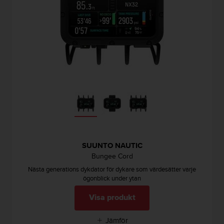
t
e
n
t
A
c
c
e
s
s
i
b
i
l
i
SUUNTO NAUTIC
t
Bungee Cord
y
Nästa generations dykdator för dykare som värdesätter varje
G
ögonblick under ytan
u
i
Visa produkt
d
e
Jämför
l