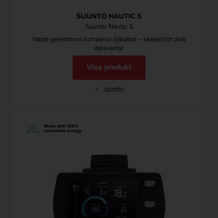
i
k
SUUNTO NAUTIC S
t
Suunto Nautic S
l
Nästa generations kompakta dykdator – skapad för dina
i
dykäventyr.
n
j
Visa produkt
e
r
Jämför
f
ö
r
t
i
l
l
g
ä
n
g
l
i