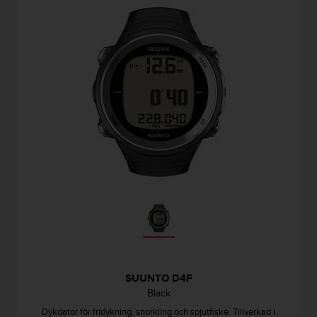
l
l
i
n
f
o
r
m
a
t
i
o
n
p
å
d
e
n
h
ä
SUUNTO D4F
r
Black
w
Dykdator för fridykning, snorkling och spjutfiske. Tillverkad i