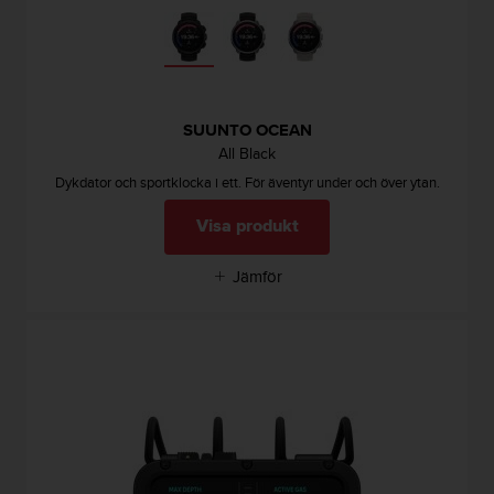
v
å
A
A
i
e
SUUNTO OCEAN
n
All Black
l
Dykdator och sportklocka i ett. För äventyr under och över ytan.
i
g
Visa produkt
h
e
Jämför
t
m
e
d
W
e
b
C
o
n