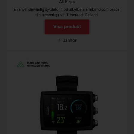
f
All Black
t
En användarvänlig dykdator med utbytbara armband som passar
s
din personliga stil. Tillverkad i Finland.
f
r
Visa produkt
i
t
Jämför
t
i
U
S
A
)
o
m
d
u
h
a
r
p
r
o