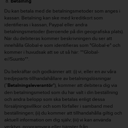
Betalning
Du kan betala med de betalningsmetoder som anges i
kassan. Betalning kan ske med kreditkort som
identifieras i kassan, Paypal eller andra
betalningsmetoder (beroende på din geografiska plats).
När du debiteras kommer beskrivningen du ser att
innehålla Global-e som identifieras som "Global-e" och
kommer i huvudsak att se ut så här: **Global-
e//Suunto**.
Du bekräftar och godkänner att: (i) vi, eller en av våra
tredjeparts-tillhandahållare av betalningslösningar
(”
Betalningsleverantör
"), kommer att debitera dig via
den betalningsmetod som du har valt i din beställning
och andra belopp som ska betalas enligt dessa
försäljningsvillkor och som förfaller i samband med
beställningen; (ii) du kommer att tillhandahålla giltig och
aktuell information om dig själv; (iii) vi kan använda
verktyg, programvara eller tjänster från