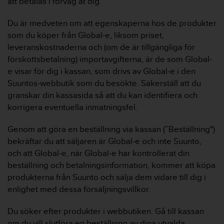
att betalas i förväg åt dig.
i
n
Du är medveten om att egenskaperna hos de produkter
e
som du köper från Global-e, liksom priset,
s
leveranskostnaderna och (om de är tillgängliga för
(
förskottsbetalning) importavgifterna, är de som Global-
W
C
e visar för dig i kassan, som drivs av Global-e i den
A
Suuntos-webbutik som du besökte. Säkerställ att du
G
granskar din kassasida så att du kan identifiera och
)
korrigera eventuella inmatningsfel.
2
.
Genom att göra en beställning via kassan (”Beställning")
0
o
bekräftar du att säljaren är Global-e och inte Suunto,
c
och att Global-e, när Global-e har kontrollerat din
h
beställning och betalningsinformation, kommer att köpa
a
produkterna från Suunto och sälja dem vidare till dig i
n
enlighet med dessa försäljningsvillkor.
d
r
a
Du söker efter produkter i webbutiken. Gå till kassan
r
om du vill slutföra en beställning av dina utvalda