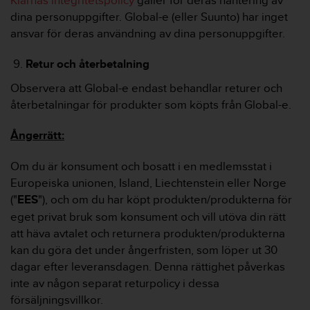
Klarnas integritetspolicy
gäller för deras hantering av
dina personuppgifter. Global-e (eller Suunto) har inget
ansvar för deras användning av dina personuppgifter.
Retur och återbetalning
Observera att Global-e endast behandlar returer och
återbetalningar för produkter som köpts från Global-e.
Ångerrätt:
Om du är konsument och bosatt i en medlemsstat i
Europeiska unionen, Island, Liechtenstein eller Norge
("
EES
"), och om du har köpt produkten/produkterna för
eget privat bruk som konsument och vill utöva din rätt
att häva avtalet och returnera produkten/produkterna
kan du göra det under ångerfristen, som löper ut 30
dagar efter leveransdagen. Denna rättighet påverkas
inte av någon separat returpolicy i dessa
försäljningsvillkor.