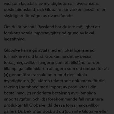
vad som fastställs av myndigheterna i leveransens
destinationsland, och Global-e har varken ansvar eller
skyldighet för något av ovanstående.
Om du är bosatt i Ryssland har du inte möjlighet att
förskottsbetala importavgifter på grund av lokal
lagstiftning.
Global-e kan ingå avtal med en lokal licensierad
tullmäklare i ditt land. Godkännandet av dessa
försäljningsvillkor fungerar som ett tillstånd för den
tillämpliga tullmäklaren att agera som ditt ombud för att:
(a) genomföra transaktioner med den lokala
myndigheten, (b) utfärda relaterade dokument för din
räkning i samband med import av produkter i din
beställning, (c) underlätta betalning av tillämpliga
importavgifter, och (d) i förekommande fall returnera
produkter till Global-e (då dessa försäljningsvillkor
gäller). Du bekräftar dock att du (och inte Global-e eller