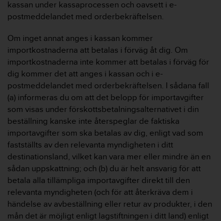
e
kassan under kassaprocessen och oavsett i e-
b
postmeddelandet med orderbekräftelsen.
b
p
Om inget annat anges i kassan kommer
l
importkostnaderna att betalas i förväg åt dig. Om
a
t
importkostnaderna inte kommer att betalas i förväg för
s
dig kommer det att anges i kassan och i e-
e
postmeddelandet med orderbekräftelsen. I sådana fall
n
(a) informeras du om att det belopp för importavgifter
.
som visas under förskottsbetalningsalternativet i din
beställning kanske inte återspeglar de faktiska
importavgifter som ska betalas av dig, enligt vad som
fastställts av den relevanta myndigheten i ditt
destinationsland, vilket kan vara mer eller mindre än en
sådan uppskattning; och (b) du är helt ansvarig för att
betala alla tillämpliga importavgifter direkt till den
relevanta myndigheten (och för att återkräva dem i
händelse av avbeställning eller retur av produkter, i den
mån det är möjligt enligt lagstiftningen i ditt land) enligt