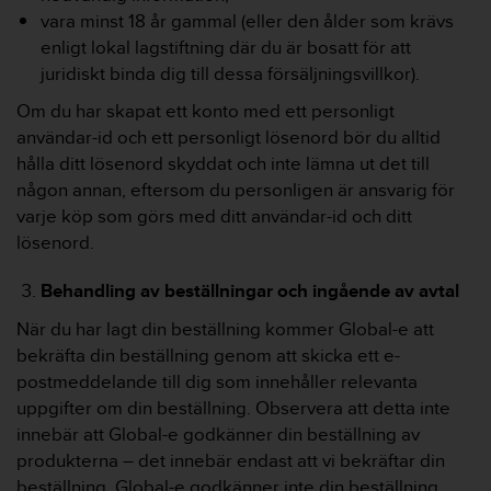
g
vara minst 18 år gammal (eller den ålder som krävs
h
e
enligt lokal lagstiftning där du är bosatt för att
t
juridiskt binda dig till dessa försäljningsvillkor).
.
Om du har skapat ett konto med ett personligt
K
o
användar-id och ett personligt lösenord bör du alltid
n
hålla ditt lösenord skyddat och inte lämna ut det till
t
någon annan, eftersom du personligen är ansvarig för
a
varje köp som görs med ditt användar-id och ditt
k
lösenord.
t
a
v
Behandling av beställningar och ingående av avtal
å
När du har lagt din beställning kommer Global-e att
r
k
bekräfta din beställning genom att skicka ett e-
u
postmeddelande till dig som innehåller relevanta
n
uppgifter om din beställning. Observera att detta inte
d
innebär att Global-e godkänner din beställning av
t
produkterna – det innebär endast att vi bekräftar din
j
ä
beställning. Global-e godkänner inte din beställning