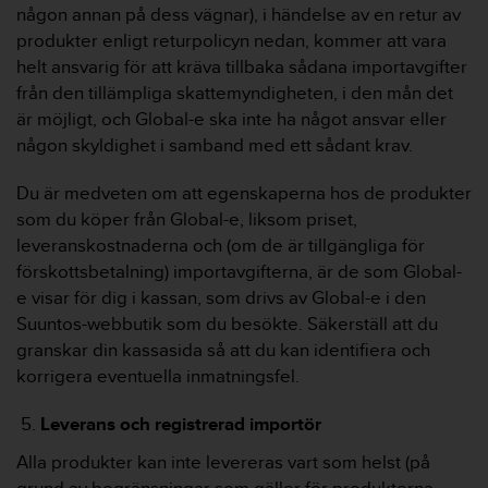
någon annan på dess vägnar), i händelse av en retur av
produkter enligt returpolicyn nedan, kommer att vara
helt ansvarig för att kräva tillbaka sådana importavgifter
från den tillämpliga skattemyndigheten, i den mån det
är möjligt, och Global-e ska inte ha något ansvar eller
någon skyldighet i samband med ett sådant krav.
Du är medveten om att egenskaperna hos de produkter
som du köper från Global-e, liksom priset,
leveranskostnaderna och (om de är tillgängliga för
förskottsbetalning) importavgifterna, är de som Global-
e visar för dig i kassan, som drivs av Global-e i den
Suuntos-webbutik som du besökte. Säkerställ att du
granskar din kassasida så att du kan identifiera och
korrigera eventuella inmatningsfel.
Leverans och registrerad importör
Alla produkter kan inte levereras vart som helst (på