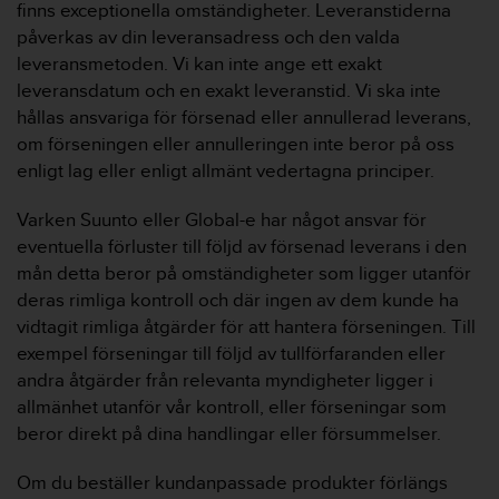
finns exceptionella omständigheter. Leveranstiderna
påverkas av din leveransadress och den valda
leveransmetoden. Vi kan inte ange ett exakt
leveransdatum och en exakt leveranstid. Vi ska inte
hållas ansvariga för försenad eller annullerad leverans,
om förseningen eller annulleringen inte beror på oss
enligt lag eller enligt allmänt vedertagna principer.
Varken Suunto eller Global-e har något ansvar för
eventuella förluster till följd av försenad leverans i den
mån detta beror på omständigheter som ligger utanför
deras rimliga kontroll och där ingen av dem kunde ha
vidtagit rimliga åtgärder för att hantera förseningen. Till
exempel förseningar till följd av tullförfaranden eller
andra åtgärder från relevanta myndigheter ligger i
allmänhet utanför vår kontroll, eller förseningar som
beror direkt på dina handlingar eller försummelser.
Om du beställer kundanpassade produkter förlängs