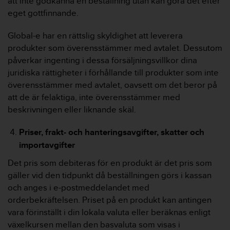
att inte godkänna en beställning utan kan göra det efter
b
eget gottfinnande.
l
e
Global-e har en rättslig skyldighet att leverera
m
produkter som överensstämmer med avtalet. Dessutom
m
påverkar ingenting i dessa försäljningsvillkor dina
e
d
juridiska rättigheter i förhållande till produkter som inte
a
överensstämmer med avtalet, oavsett om det beror på
t
att de är felaktiga, inte överensstämmer med
t
beskrivningen eller liknande skäl.
f
å
Priser, frakt- och hanteringsavgifter, skatter och
t
i
importavgifter
l
Det pris som debiteras för en produkt är det pris som
l
g
gäller vid den tidpunkt då beställningen görs i kassan
å
och anges i e-postmeddelandet med
n
orderbekräftelsen. Priset på en produkt kan antingen
g
vara förinställt i din lokala valuta eller beräknas enligt
t
växelkursen mellan den basvaluta som visas i
i