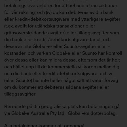
betalningsleverantören för att behandla transaktioner
för vår räkning; och (iv) du kan debiteras av din bank
eller kredit-/debitkortsutgivare med ytterligare avgifter
(t.ex. avgift för utländska transaktioner eller
gränsöverskridande avgifter) eller tilläggsavgifter som
din bank eller kredit-/debitkortsutgivare tar ut, och
dessa är inte Global-e- eller Suunto-avgifter eller -
kostnader, och varken Global-e eller Suunto har kontroll
över dessa eller kan mildra dessa, eftersom det är helt
och hållet upp till de kommersiella villkoren mellan dig
och din bank eller kredit-/debitkortsutgivare, och vi
(eller Suunto) har inte heller något sätt att veta i förväg
om du kommer att debiteras sådana avgifter eller
tilläggsavgifter.
Beroende på din geografiska plats kan betalningen gå
via Global-e Australia Pty Ltd., Global-e:s dotterbolag.
Alla betalningar kommer att genomgå