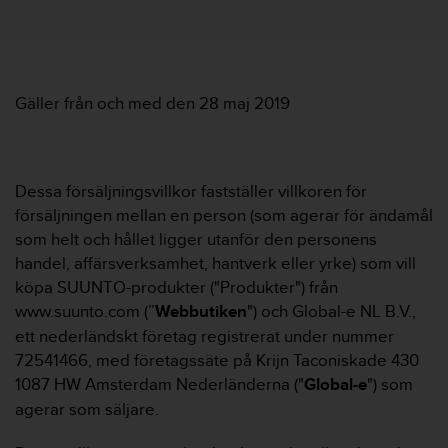
e
n
n
a
w
e
Gäller från och med den 28 maj 2019
b
b
p
l
Dessa försäljningsvillkor fastställer villkoren för
a
försäljningen mellan en person (som agerar för ändamål
t
som helt och hållet ligger utanför den personens
s
s
handel, affärsverksamhet, hantverk eller yrke) som vill
k
köpa SUUNTO-produkter ("Produkter") från
a
www.suunto.com (”
Webbutiken
") och Global-e NL B.V.,
u
ett nederländskt företag registrerat under nummer
p
72541466, med företagssäte på Krijn Taconiskade 430
p
n
1087 HW Amsterdam Nederländerna ("
Global-e
") som
å
agerar som säljare.
n
i