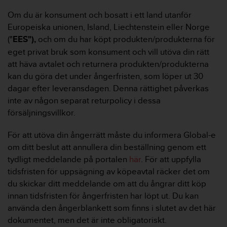
Om du är konsument och bosatt i ett land utanför
Europeiska unionen, Island, Liechtenstein eller Norge
("
EES"),
och om du har köpt produkten/produkterna för
eget privat bruk som konsument och vill utöva din rätt
att häva avtalet och returnera produkten/produkterna
kan du göra det under ångerfristen, som löper ut 30
dagar efter leveransdagen. Denna rättighet påverkas
inte av någon separat returpolicy i dessa
försäljningsvillkor.
För att utöva din ångerrätt måste du informera Global-e
om ditt beslut att annullera din beställning genom ett
tydligt meddelande på portalen
här
. För att uppfylla
tidsfristen för uppsägning av köpeavtal räcker det om
du skickar ditt meddelande om att du ångrar ditt köp
innan tidsfristen för ångerfristen har löpt ut. Du kan
använda den ångerblankett som finns i slutet av det här
dokumentet, men det är inte obligatoriskt.