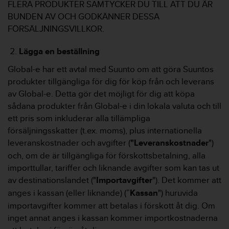
t
FLERA PRODUKTER SAMTYCKER DU TILL ATT DU ÄR
e
BUNDEN AV OCH GODKÄNNER DESSA
n
FÖRSÄLJNINGSVILLKOR.
t
A
Lägga en beställning
c
c
Global-e har ett avtal med Suunto om att göra Suuntos
e
produkter tillgängliga för dig för köp från och leverans
s
av Global-e. Detta gör det möjligt för dig att köpa
s
i
sådana produkter från Global-e i din lokala valuta och till
b
ett pris som inkluderar alla tillämpliga
i
försäljningsskatter (t.ex. moms), plus internationella
l
leveranskostnader och avgifter (
"Leveranskostnader
")
i
och, om de är tillgängliga för förskottsbetalning, alla
t
y
importtullar, tariffer och liknande avgifter som kan tas ut
G
av destinationslandet ("
Importavgifter
"). Det kommer att
u
anges i kassan (eller liknande) (”
Kassan
") huruvida
i
importavgifter kommer att betalas i förskott åt dig. Om
d
inget annat anges i kassan kommer importkostnaderna
e
l