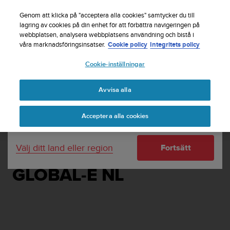
S
Registrera dig för nyhetsbrevet och få 5% rabatt
|
u
Genom att klicka på "acceptera alla cookies" samtycker du till
Gratis returfrakt
u
lagring av cookies på din enhet för att förbättra navigeringen på
Ditt land eller region:
webbplatsen, analysera webbplatsens användning och bistå i
n
våra marknadsföringsinsatser.
Cookie policy
Integritets policy
t
o
Cookie-inställningar
United States
s
t
Home
Support
Suunto webbutik
Försäljningsvillkor
r
Avvisa alla
Currency: $ (USD)
ä
FÖRSÄLJNINGSVILLKOR
v
Shipping only to United States
Acceptera alla cookies
a
("FÖRSÄLJNINGSVILLKO
r
R") FÖR PRODUKTER
e
Välj ditt land eller region
Fortsätt
f
SOM KÖPTS FRÅN
t
e
GLOBAL-E NL
r
a
t
t
d