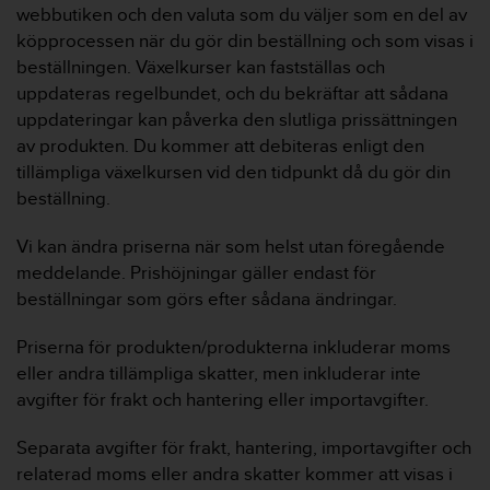
l
webbutiken och den valuta som du väljer som en del av
l
köpprocessen när du gör din beställning och som visas i
i
beställningen. Växelkurser kan fastställas och
n
uppdateras regelbundet, och du bekräftar att sådana
f
uppdateringar kan påverka den slutliga prissättningen
o
r
av produkten. Du kommer att debiteras enligt den
m
tillämpliga växelkursen vid den tidpunkt då du gör din
a
beställning.
t
i
Vi kan ändra priserna när som helst utan föregående
o
meddelande. Prishöjningar gäller endast för
n
p
beställningar som görs efter sådana ändringar.
å
d
Priserna för produkten/produkterna inkluderar moms
e
eller andra tillämpliga skatter, men inkluderar inte
n
avgifter för frakt och hantering eller importavgifter.
h
ä
Separata avgifter för frakt, hantering, importavgifter och
r
w
relaterad moms eller andra skatter kommer att visas i