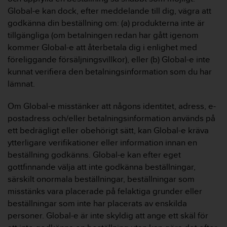
f
Global-e kan dock, efter meddelande till dig, vägra att
t
godkänna din beställning om: (a) produkterna inte är
s
f
tillgängliga (om betalningen redan har gått igenom
r
kommer Global-e att återbetala dig i enlighet med
i
föreliggande försäljningsvillkor), eller (b) Global-e inte
t
kunnat verifiera den betalningsinformation som du har
t
lämnat.
i
U
S
Om Global-e misstänker att någons identitet, adress, e-
A
postadress och/eller betalningsinformation används på
)
ett bedrägligt eller obehörigt sätt, kan Global-e kräva
o
ytterligare verifikationer eller information innan en
m
beställning godkänns. Global-e kan efter eget
d
u
gottfinnande välja att inte godkänna beställningar,
h
särskilt onormala beställningar, beställningar som
a
misstänks vara placerade på felaktiga grunder eller
r
beställningar som inte har placerats av enskilda
p
personer. Global-e är inte skyldig att ange ett skäl för
r
o