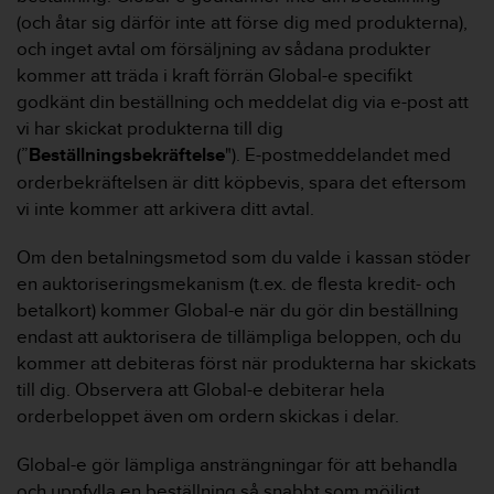
n
(och åtar sig därför inte att förse dig med produkterna),
s
och inget avtal om försäljning av sådana produkter
t
kommer att träda i kraft förrän Global-e specifikt
p
godkänt din beställning och meddelat dig via e-post att
å
+
vi har skickat produkterna till dig
1
(”
Beställningsbekräftelse
"). E-postmeddelandet med
8
orderbekräftelsen är ditt köpbevis, spara det eftersom
5
vi inte kommer att arkivera ditt avtal.
5
2
Om den betalningsmetod som du valde i kassan stöder
5
8
en auktoriseringsmekanism (t.ex. de flesta kredit- och
0
betalkort) kommer Global-e när du gör din beställning
9
endast att auktorisera de tillämpliga beloppen, och du
0
kommer att debiteras först när produkterna har skickats
0
till dig. Observera att Global-e debiterar hela
(
a
orderbeloppet även om ordern skickas i delar.
v
g
Global-e gör lämpliga ansträngningar för att behandla
i
och uppfylla en beställning så snabbt som möjligt.