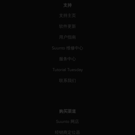
支持
人
员
支持主页
，
联
软件更新
系
方
用户指南
式
：
Suunto 维修中心
美
服务中心
国
+
Tutorial Tuesday
1
8
联系我们
5
5
2
5
8
购买渠道
0
9
Suunto 网店
0
0
经销商定位器