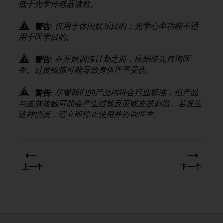
低于光学传感器读数。
，
同
仅用于休闲娱乐目的；光学心率功能不适
警告:
时
确
用于医学目的。
保
符
在开始训练计划之前，应始终先咨询医
警告:
合
生。过度锻炼可能导致身体严重受伤。
其
他
尽管我们的产品均符合行业标准，但产品
警告:
可
与皮肤接触可能会产生过敏反应或皮肤刺激。若发生
访
这种情况，请立即停止使用并咨询医生。
问
性
标
准
。
如
上一个
下一个
果
您
在
访
问