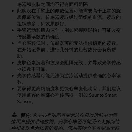
问
感器和皮肤之间均不得有面料阻隔
性
此腕表在手臂上的佩戴位置可能需要高于正常的腕
指
表佩戴位置。传感器读取经过组织的血流。读取的
南
组织越多，则效果越好。
(
W
手臂运动和肌肉屈伸（例如紧握网球拍）可能改变
C
传感器读数的精确度。
A
当心率较低时，传感器可能无法提供稳定的读数。
G
在开始记录前，进行几分钟的短暂热身会有所帮
)
助。
2
皮肤色素沉着和纹身会阻隔光线，并导致光学传感
.
器读数不可靠。
0
光学传感器可能无法为游泳活动提供准确的心率读
所
数。
定
要获得更高精确度和更快心率变化响应，我们建议
义
的
使用兼容的胸部心率传感器，例如 Suunto Smart
A
Sensor。
A
级
光学心率功能可能无法在每次活动中为每
警告:
一
位用户提供准确数据。光学心率还可能受个人解剖结
致
构和皮肤色素沉着的影响。您的实际心率可能高于或
性