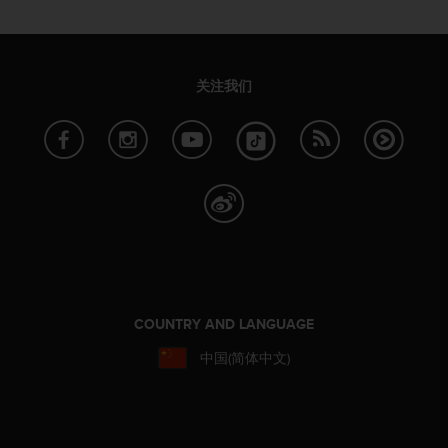
本
网
站
信
息
关注我们
时
遇
到
任
何
问
题
，
请
联
系
COUNTRY AND LANGUAGE
我
们
中国(简体中文)
的
客
户
服
务