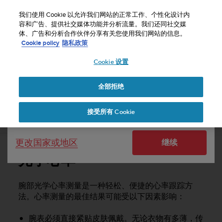
S
u
我们使用 Cookie 以允许我们网站的正常工作、个性化设计内
u
容和广告、提供社交媒体功能并分析流量。我们还同社交媒
选择国家或地区：
体、广告和分析合作伙伴分享有关您使用我们网站的信息。
n
主页
支持
Suunto 5 Peak
用户指南
Cookie policy
隐私政策
t
o
Cookie 设置
United States
致
力
SUUNTO 5 PEAK 用户指南
于
全部拒绝
Currency: $ (USD)
使
本
Shipping only to United States
接受所有 Cookie
网
光学心率
站
达
更改国家或地区
继续
到
W
光学心率
e
b
内
腕部光学心率测量是一种轻松、便捷的心率跟踪方
容
法。心率测量的最佳结果可能受以下因素影响：
可
访
腕表必须直接紧贴皮肤佩戴。无论衣物有多薄，传