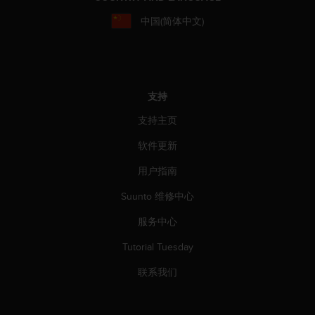
本
网
中国(简体中文)
站
信
息
时
遇
支持
到
任
支持主页
何
问
软件更新
题
用户指南
，
请
Suunto 维修中心
联
系
服务中心
我
们
Tutorial Tuesday
的
客
联系我们
户
服
务