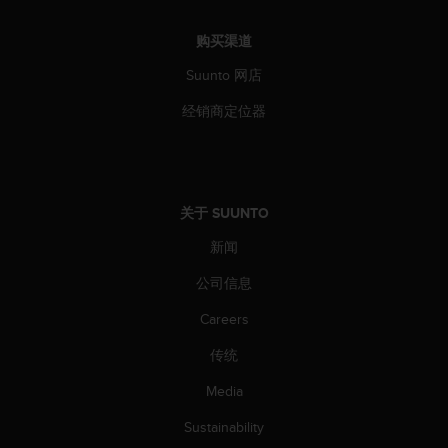
人
员
购买渠道
，
Suunto 网店
联
系
经销商定位器
方
式
：
美
国
关于 SUUNTO
+
1
新闻
8
5
公司信息
5
2
Careers
5
传统
8
0
Media
9
0
Sustainability
0