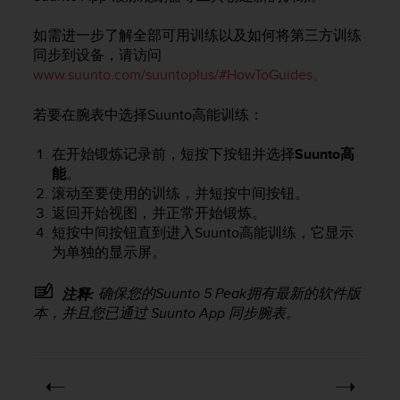
问
性
如需进一步了解全部可用训练以及如何将第三方训练
指
同步到设备，请访问
南
(
www.suunto.com/suuntoplus/#HowToGuides。
W
C
若要在腕表中选择Suunto高能训练：
A
G
在开始锻炼记录前，短按下按钮并选择
Suunto高
)
能
。
2
滚动至要使用的训练，并短按中间按钮。
.
返回开始视图，并正常开始锻炼。
0
短按中间按钮直到进入Suunto高能训练，它显示
所
定
为单独的显示屏。
义
的
确保您的
Suunto 5 Peak
拥有最新的软件版
注释:
A
本，并且您已通过 Suunto App 同步腕表。
A
级
一
致
性