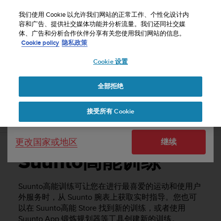
S
u
我们使用 Cookie 以允许我们网站的正常工作、个性化设计内
u
容和广告、提供社交媒体功能并分析流量。我们还同社交媒
选择国家或地区：
体、广告和分析合作伙伴分享有关您使用我们网站的信息。
n
主页
支持
Suunto 5 Peak
用户指南
Cookie policy
隐私政策
t
o
Cookie 设置
United States
致
力
SUUNTO 5 PEAK 用户指南
于
全部拒绝
Currency: $ (USD)
使
本
Shipping only to United States
接受所有 Cookie
网
Suunto高能训练
站
达
更改国家或地区
继续
到
W
Suunto高能训练
e
b
内
Suunto高能训练可让您在进行最喜爱的运动和使用户
容
外服务时，从 Suunto 腕表上获取实时指导。您也可
可
以在 Suunto高能 Store 找到新的训练，或者使用
访
Suunto App 锻炼规划器等工具创建新的训练。