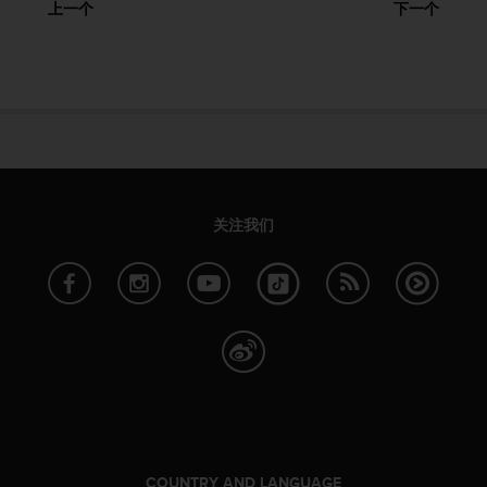
上一个
下一个
，
同
时
确
保
符
合
其
他
可
关注我们
访
问
性
标
准
。
如
果
您
在
访
问
COUNTRY AND LANGUAGE