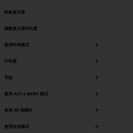
，
同
转换显示屏
时
确
保
调整显示屏对比度
符
合
使用时间模式
其
他
可
计时器
访
问
性
导航
标
准
。
使用 ALTI & BARO 模式
如
果
使用 3D 指南针
您
在
访
使用运动模式
问