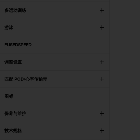
本
网
多运动训练
站
信
息
游泳
时
遇
FUSEDSPEED
到
任
何
调整设置
问
题
，
匹配 POD/心率传输带
请
联
系
图标
我
们
保养与维护
的
客
户
技术规格
服
务