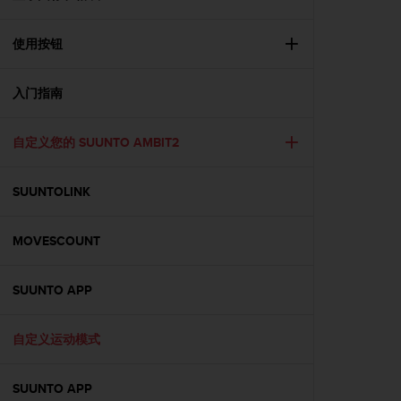
问
性
指
使用按钮
南
(
W
入门指南
C
A
自定义您的 SUUNTO AMBIT2
G
)
2
SUUNTOLINK
.
0
所
MOVESCOUNT
定
义
的
SUUNTO APP
A
A
自定义运动模式
级
一
致
SUUNTO APP
性