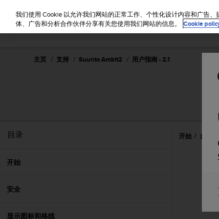
S
u
我们使用 Cookie 以允许我们网站的正常工作、个性化设计内容和广
u
体、广告和分析合作伙伴分享有关您使用我们网站的信息。
Cookie polic
n
t
o
主页
支持
Suunto Ambit2
用户指南 - 2.1
致
力
于
使
本
网
站
达
目录
开始
自定义您
到
W
e
开始
b
内
安全
容
可
访
显示图标和格线