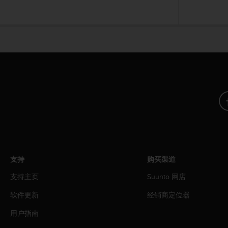
人
员
，
联
系
方
式
：
美
国
+
1
8
5
5
支持
购买渠道
2
5
支持主页
Suunto 网店
8
0
软件更新
经销商定位器
9
0
用户指南
0