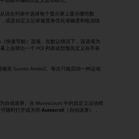
nt 中创建和编辑自定义运动模式。
您可从综合列表中选择每个显示屏上显示哪些数
离，或是自定义记录速度来优化准确度和电池续
gation（快速导航）选项。在默认情况下，该选项为
屏幕上会弹出一个 POI 列表或您预先定义在手表
式传输至
Suunto Ambit2
。每次只能启动一种运动
滚屏。在 Movescount 中的自定义运动模
中可随时打开或关闭
Autoscroll
（自动滚屏），