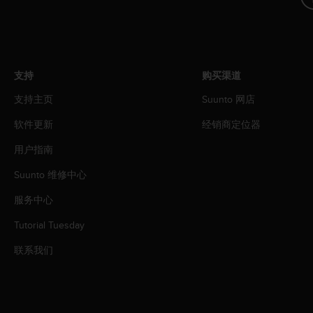
人
员
，
联
系
支持
购买渠道
方
式
支持主页
Suunto 网店
：
美
软件更新
经销商定位器
国
用户指南
+
1
Suunto 维修中心
8
5
服务中心
5
2
Tutorial Tuesday
5
8
联系我们
0
9
0
0