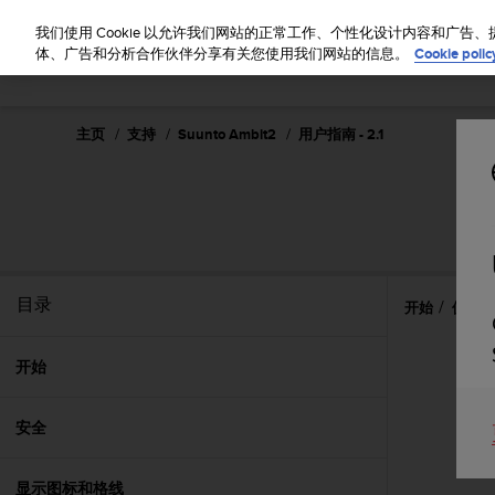
S
u
我们使用 Cookie 以允许我们网站的正常工作、个性化设计内容和广
u
体、广告和分析合作伙伴分享有关您使用我们网站的信息。
Cookie polic
n
t
o
主页
支持
Suunto Ambit2
用户指南 - 2.1
致
力
于
使
本
网
站
达
目录
开始
使用 
到
W
e
开始
b
内
安全
容
可
访
显示图标和格线