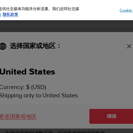
告、提供社交媒体功能并分析流量。我们还同社交媒
Cooki
y
隐私政策
选择国家或地区：
SUUNTO AMBIT2 用户指南 - 2.1
United States
3D 指南针
设置磁偏角值
Currency: $ (USD)
Shipping only to United States
更改国家或地区
设置磁偏角值
继续