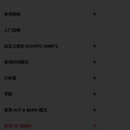
问
性
指
使用按钮
南
(
W
入门指南
C
A
自定义您的 SUUNTO AMBIT2
G
)
2
使用时间模式
.
0
所
计时器
定
义
的
导航
A
A
使用 ALTI & BARO 模式
级
一
致
使用 3D 指南针
性