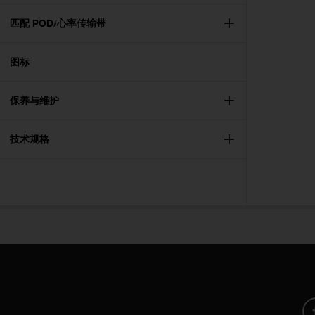
本
网
匹配 POD/心率传输带
站
信
息
图标
时
遇
保养与维护
到
任
何
技术规格
问
题
，
请
联
系
我
们
的
客
户
服
务