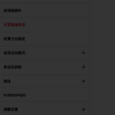
，
同
校准指南针
时
确
保
设置磁偏角值
符
合
设置方位锁定
其
他
可
使用运动模式
访
问
性
多运动训练
标
准
。
游泳
如
果
FUSEDSPEED
您
在
访
调整设置
问