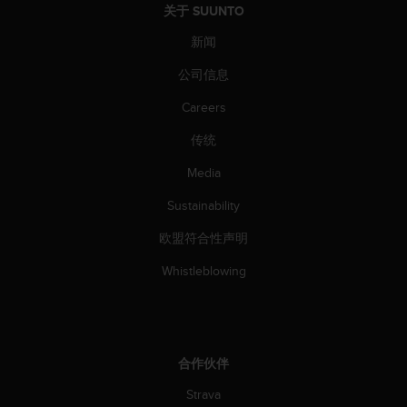
关于 SUUNTO
人
员
新闻
，
联
公司信息
系
方
Careers
式
传统
：
美
Media
国
+
Sustainability
1
8
欧盟符合性声明
5
5
Whistleblowing
2
5
8
0
9
合作伙伴
0
Strava
0