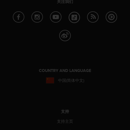
关注我们
，
同
时
确
保
符
合
其
他
可
访
问
COUNTRY AND LANGUAGE
性
标
中国(简体中文)
准
。
如
果
您
支持
在
访
支持主页
问