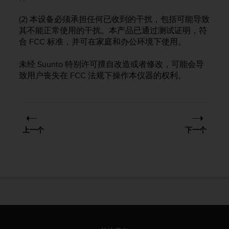
问
性
(2) 本设备必须承担任何已收到的干扰，包括可能导致
指
其不能正常使用的干扰。本产品已通过测试证明，符
南
合 FCC 标准，并可在家庭和办公环境下使用。
(
W
C
未经 Suunto 特别许可擅自改造或者修改，可能会导
A
致用户丧失在 FCC 法规下操作本仪器的权利。
G
)
2
.
0
上一个
下一个
所
定
义
的
A
A
级
一
致
性