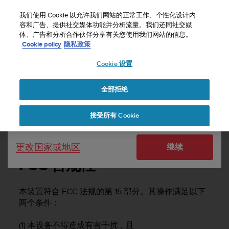
S
u
我们使用 Cookie 以允许我们网站的正常工作、个性化设计内
u
容和广告、提供社交媒体功能并分析流量。我们还同社交媒
选择国家或地区：
体、广告和分析合作伙伴分享有关您使用我们网站的信息。
n
主页
支持
Suunto Ambit2
用户指南 - 2.1
Cookie policy
隐私政策
t
o
Cookie 设置
United States
致
力
SUUNTO AMBIT2 用户指南 - 2.1
于
全部拒绝
Currency: $ (USD)
使
本
Shipping only to United States
接受所有 Cookie
网
FCC 合规性
站
达
更改国家或地区
继续
到
W
FCC 合规性
e
b
内
本装置符合 FCC 法规的第 15 部分。其操作满足以下
容
两个条件：
可
访
(1) 本设备不得造成有害干扰，且