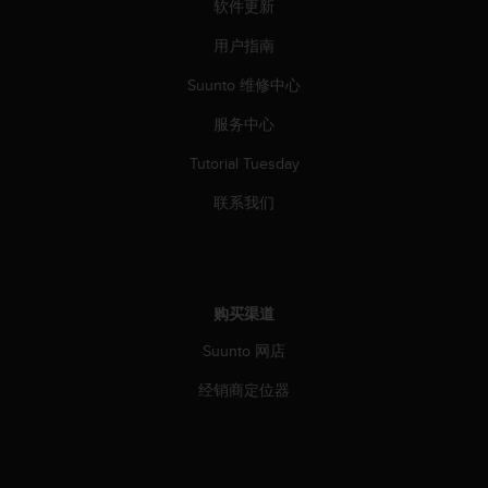
本
软件更新
网
用户指南
站
信
Suunto 维修中心
息
时
服务中心
遇
到
Tutorial Tuesday
任
何
联系我们
问
题
，
请
联
购买渠道
系
Suunto 网店
我
们
经销商定位器
的
客
户
服
务