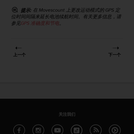
，
在 Movescount 上更改运动模式的 GPS 定
提示:
同
时
位时间间隔来延长电池续航时间。有关更多信息，请
确
参见
GPS 准确度和节电
。
保
符
合
其
他
上一个
下一个
可
访
问
性
标
准
。
如
果
您
关注我们
在
访
问