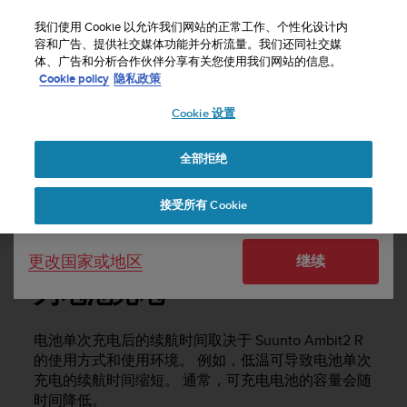
S
u
我们使用 Cookie 以允许我们网站的正常工作、个性化设计内
u
容和广告、提供社交媒体功能并分析流量。我们还同社交媒
选择国家或地区：
体、广告和分析合作伙伴分享有关您使用我们网站的信息。
n
主页
支持
Suunto Ambit2 R
用户指南 - 2.0
Cookie policy
隐私政策
t
o
Cookie 设置
United States
致
力
SUUNTO AMBIT2 R 用户指南 - 2.0
于
全部拒绝
Currency: $ (USD)
使
本
Shipping only to United States
接受所有 Cookie
网
为电池充电
站
达
更改国家或地区
继续
到
W
为电池充电
e
b
内
电池单次充电后的续航时间取决于
Suunto Ambit2 R
容
的使用方式和使用环境。 例如，低温可导致电池单次
可
充电的续航时间缩短。 通常，可充电电池的容量会随
访
时间降低。