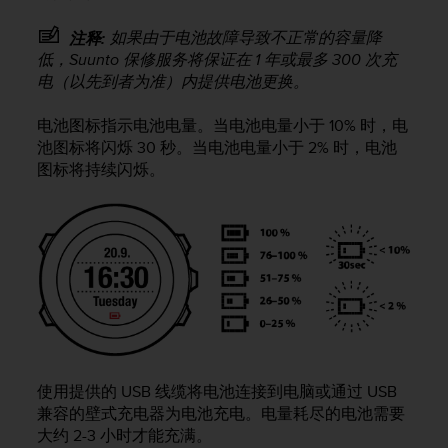
问
性
如果由于电池故障导致不正常的容量降
注释:
指
低，Suunto 保修服务将保证在 1 年或最多 300 次充
南
电（以先到者为准）内提供电池更换。
(
W
C
电池图标指示电池电量。当电池电量小于 10% 时，电
A
池图标将闪烁 30 秒。当电池电量小于 2% 时，电池
G
图标将持续闪烁。
)
2
.
0
所
定
义
的
A
A
级
使用提供的 USB 线缆将电池连接到电脑或通过 USB
一
兼容的壁式充电器为电池充电。电量耗尽的电池需要
致
大约 2-3 小时才能充满。
性