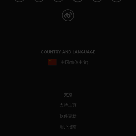
本
网
站
信
息
时
遇
到
任
COUNTRY AND LANGUAGE
何
问
中国(简体中文)
题
，
请
联
系
支持
我
们
支持主页
的
软件更新
客
户
用户指南
服
务