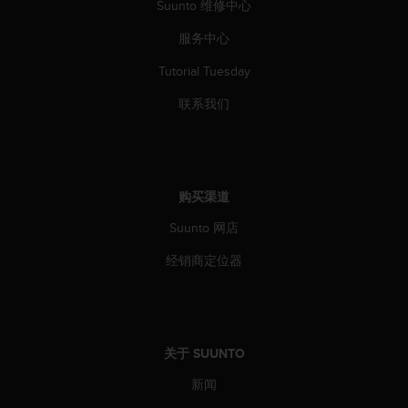
Suunto 维修中心
人
员
服务中心
，
联
Tutorial Tuesday
系
联系我们
方
式
：
美
国
购买渠道
+
1
Suunto 网店
8
5
经销商定位器
5
2
5
8
0
关于 SUUNTO
9
0
新闻
0