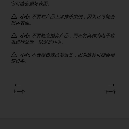
它可能会损坏表面。
，
同
时
不要在产品上涂抹杀虫剂，因为它可能会
小心:
确
损坏表面。
保
符
不要随意抛弃产品，而应将其作为电子垃
小心:
合
圾进行处理，以保护环境。
其
他
不要敲击或跌落设备，因为这样可能会损
小心:
可
坏设备。
访
问
性
标
准
。
上一个
下一个
如
果
您
在
访
问