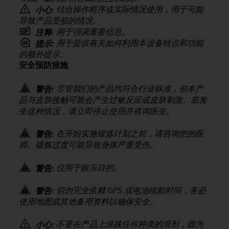
问
结合操作程序或实际情况使用，用于可能
小心:
性
导致产品受损的情况。
指
南
用于强调重要信息。
注释:
(
用于提供有关如何利用本设备特点和功能
提示:
W
的额外提示。
C
安全预防措施
A
G
尽管我们的产品均符合行业标准，但本产
警告:
)
品与皮肤接触可能会产生过敏反应或皮肤刺激。若发
2
生这种情况，请立即停止使用并咨询医生。
.
0
在开始实施锻炼计划之前，请咨询您的医
所
警告:
定
师。锻炼过度可能导致身体严重受伤。
义
的
仅用于娱乐目的。
警告:
A
A
切勿完全依赖 GPS 或电池续航时间，务必
警告:
级
使用地图或其他备用资料以确保安全。
一
致
不要在产品上涂抹任何种类的溶剂，因为
小心:
性