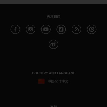
本
网
站
信
关注我们
息
时
遇
到
任
何
问
题
，
请
联
系
COUNTRY AND LANGUAGE
我
中国(简体中文)
们
的
客
户
服
务
支持