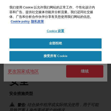
S
u
我们使用 Cookie 以允许我们网站的正常工作、个性化设计内
u
容和广告、提供社交媒体功能并分析流量。我们还同社交媒
选择国家或地区：
体、广告和分析合作伙伴分享有关您使用我们网站的信息。
n
主页
支持
Suunto Ambit2 R
用户指南 - 2.0
Cookie policy
隐私政策
t
o
Cookie 设置
United States
致
力
SUUNTO AMBIT2 R 用户指南 - 2.0
于
全部拒绝
Currency: $ (USD)
使
本
Shipping only to United States
接受所有 Cookie
网
安全
站
达
更改国家或地区
继续
到
W
安全
e
b
内
安全措施类型
容
可
结合操作程序或实际情况使用，用于可能
警告:
访
导致严重人身伤害或死亡的情况。