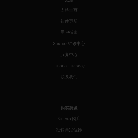
人
支持主页
员
，
软件更新
联
系
用户指南
方
式
Suunto 维修中心
：
美
服务中心
国
Tutorial Tuesday
+
1
联系我们
8
5
5
2
5
购买渠道
8
0
Suunto 网店
9
0
经销商定位器
0