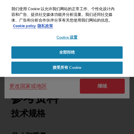
S
u
我们使用 Cookie 以允许我们网站的正常工作、个性化设计内
u
容和广告、提供社交媒体功能并分析流量。我们还同社交媒
选择国家或地区：
体、广告和分析合作伙伴分享有关您使用我们网站的信息。
n
主页
支持
Suunto D4f
用户指南 -
Cookie policy
隐私政策
t
o
Cookie 设置
United States
致
力
SUUNTO D4F 用户指南 -
于
全部拒绝
Currency: $ (USD)
使
本
Shipping only to United States
接受所有 Cookie
网
参考资料
站
达
更改国家或地区
继续
到
W
参考资料
e
b
内
技术规格
容
可
访