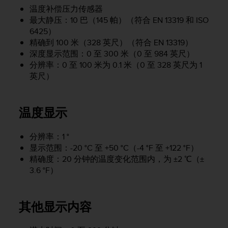
，
温度补偿压力传感器
同
最大静压：10 巴（145 帕）（符合 EN 13319 和 ISO
时
6425）
确
精确到 100 米（328 英尺）（符合 EN 13319）
保
深度显示范围：0 至 300 米（0 至 984 英尺）
符
分辨率：0 至 100 米为 0.1 米（0 至 328 英尺为 1
合
英尺）
其
他
可
访
温度显示
问
性
分辨率：1 °
标
显示范围：-20 °C 至 +50 °C（-4 °F 至 +122 °F）
准
精确度：20 分钟的温度变化范围内，为 ±2 ℃（±
。
3.6 °F）
如
果
您
在
其他显示内容
访
问