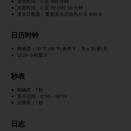
潜水时间：0 至 999 分钟
本
水面时间：0 至 99 小时 59 分钟
网
站
潜水计数器：重复潜水活动为 0 至 999 次
信
息
时
日历时钟
遇
到
任
精确度：20 °C (68 °F) 条件下，为 ± 25 秒/月
何
12/24 小时显示
问
题
，
秒表
请
联
系
精确度：1 秒
我
显示范围：0’00 – 99’59
们
分辨率：1 秒
的
客
户
日志
服
务