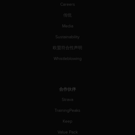
Careers
传统
Media
Sustainability
欧盟符合性声明
Whistleblowing
合作伙伴
Strava
TrainingPeaks
Keep
Value Pack