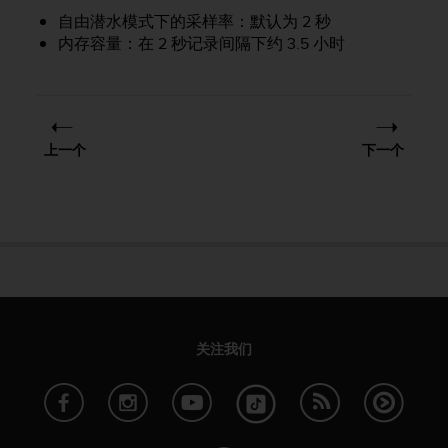
人
自由潜水模式下的采样率：默认为 2 秒
员
内存容量：在 2 秒记录间隔下约 3.5 小时
，
联
系
方
式
上一个
下一个
：
美
国
+
1
8
5
5
2
5
关注我们
8
0
9
0
0