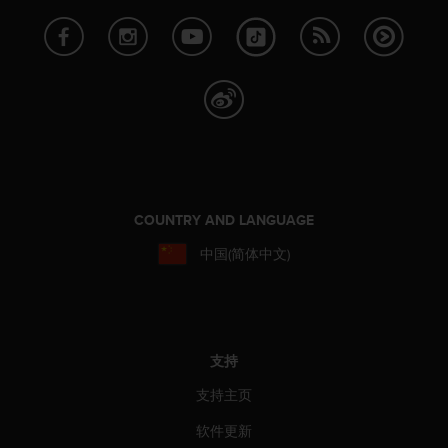
，
同
时
确
保
符
合
其
他
可
访
COUNTRY AND LANGUAGE
问
性
中国(简体中文)
标
准
。
如
果
支持
您
在
支持主页
访
软件更新
问