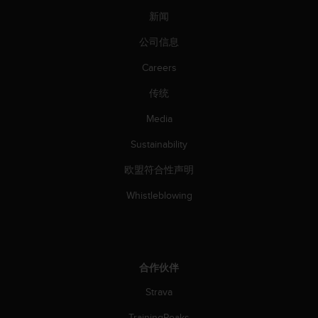
人
新闻
员
，
公司信息
联
Careers
系
方
传统
式
：
Media
美
国
Sustainability
+
1
欧盟符合性声明
8
Whistleblowing
5
5
2
5
8
0
合作伙伴
9
Strava
0
0
TrainingPeaks