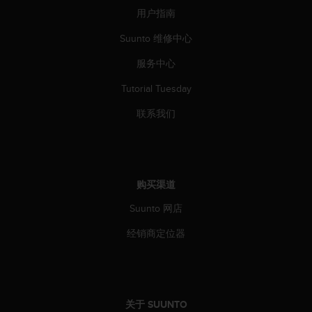
本
用户指南
网
站
Suunto 维修中心
信
息
服务中心
时
遇
Tutorial Tuesday
到
联系我们
任
何
问
题
，
请
购买渠道
联
Suunto 网店
系
我
经销商定位器
们
的
客
户
服
关于 SUUNTO
务