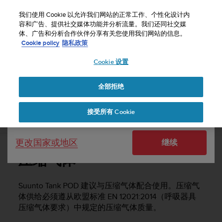
S
u
我们使用 Cookie 以允许我们网站的正常工作、个性化设计内
u
容和广告、提供社交媒体功能并分析流量。我们还同社交媒
选择国家或地区：
体、广告和分析合作伙伴分享有关您使用我们网站的信息。
n
主页
支持
用户指南
Cookie policy
隐私政策
t
o
Cookie 设置
United States
致
力
SUUNTO TANK POD 用户指南
于
全部拒绝
Currency: $ (USD)
使
本
Shipping only to United States
接受所有 Cookie
网
压缩气体
站
达
更改国家或地区
继续
到
W
压缩气体
e
b
内
Suunto Tank POD
建议与压缩气体配合使用。压缩气
容
体供给必须遵从欧盟标准 EN 12021:2014（呼吸器具
可
压缩气体要求）中规定的压缩气体质量。
访