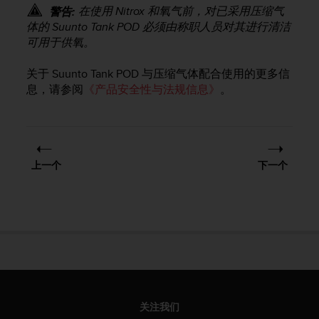
问
在使用 Nitrox 和氧气前，对已采用压缩气
警告:
性
体的
Suunto Tank POD
必须由称职人员对其进行清洁
指
可用于供氧。
南
(
W
关于
Suunto Tank POD
与压缩气体配合使用的更多信
C
息，请参阅
《产品安全性与法规信息》
。
A
G
)
2
.
上一个
下一个
0
所
定
义
的
A
A
级
一
致
关注我们
性