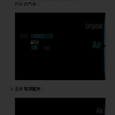
，
POD
的气体：
同
时
确
保
符
合
其
他
可
访
问
性
标
准
。
如
选择
取消配对
：
果
您
在
访
问