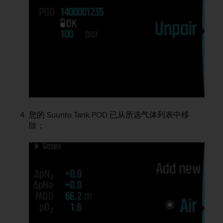
本
网
站
信
息
时
遇
到
任
何
问
题
您的
Suunto Tank POD
已从所选气体列表中移
，
除：
请
联
系
我
们
的
客
户
服
务