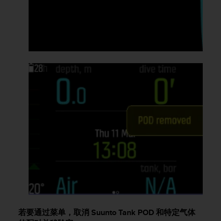
人
员
，
联
系
方
式
：
美
国
+
1
8
5
5
2
5
8
0
9
0
若要通过菜单，取消
Suunto Tank POD
和特定气体
0