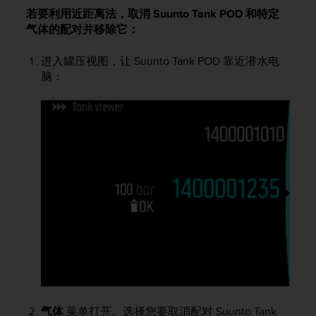
问
若要利用近距离法，取消
Suunto Tank POD
和特定
性
气体的配对并移除它：
指
南
(
进入罐压视图，让
Suunto Tank POD
靠近潜水电
W
脑：
C
A
G
)
2
.
0
所
定
义
的
A
A
级
一
致
气体
菜单打开。选择您要取消配对
Suunto Tank
性