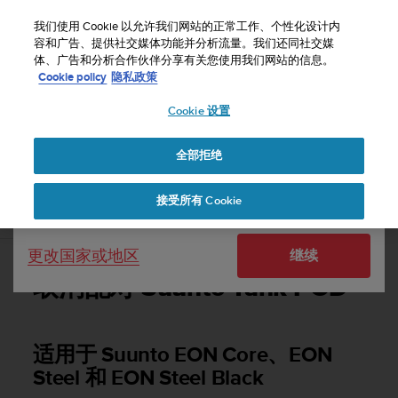
S
u
我们使用 Cookie 以允许我们网站的正常工作、个性化设计内
u
容和广告、提供社交媒体功能并分析流量。我们还同社交媒
选择国家或地区：
体、广告和分析合作伙伴分享有关您使用我们网站的信息。
n
主页
支持
用户指南
Cookie policy
隐私政策
t
o
Cookie 设置
United States
致
力
SUUNTO TANK POD 用户指南
于
全部拒绝
Currency: $ (USD)
使
本
Shipping only to United States
接受所有 Cookie
网
取消配对 Suunto Tank POD
站
达
更改国家或地区
继续
到
W
取消配对 Suunto Tank POD
e
b
内
容
适用于 Suunto EON Core、EON
可
Steel 和 EON Steel Black
访