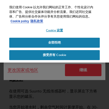
S
u
我们使用 Cookie 以允许我们网站的正常工作、个性化设计内
u
容和广告、提供社交媒体功能并分析流量。我们还同社交媒
选择国家或地区：
体、广告和分析合作伙伴分享有关您使用我们网站的信息。
n
主页
支持
Suunto Vyper Novo
用户指南 -
Cookie policy
隐私政策
t
o
Cookie 设置
United States
致
力
SUUNTO VYPER NOVO 用户指南 -
于
全部拒绝
Currency: $ (USD)
使
本
Shipping only to United States
接受所有 Cookie
网
罐压
站
达
更改国家或地区
继续
到
W
罐压
e
b
内
在使用可选 Suunto 无线传感器时，显示屏左下方将
容
显示您的罐压。
可
访
当您开始潜水时，剩余空气时间计算便开始。在 30-