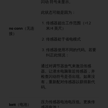
闪动 符号未显示。
此状态可能是因为：
传感器超出工作范围（>1.2
no conn
（无连
米/4 英尺）
接）
传感器处于省电模式
传感器使用不同的代码。若要
纠正此情况：
通过对调节器放气来激活传感
器。让潜水电脑靠近传感器，并
检查闪动符号是否出现。如果没
有，重新配对传感器以获得新代
码。
压力传感器电池电压低。更换传
batt
（电池）
感器电池！