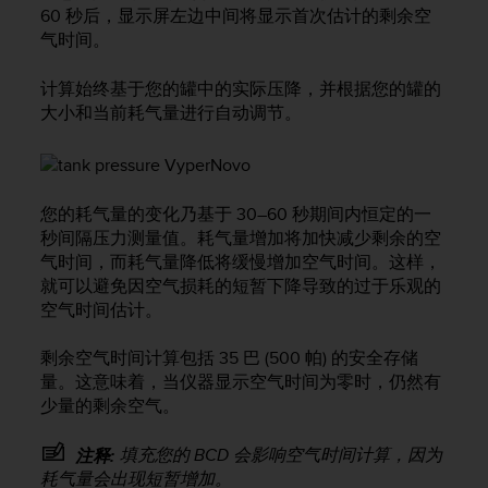
问
60 秒后，显示屏左边中间将显示首次估计的剩余空
性
气时间。
指
南
计算始终基于您的罐中的实际压降，并根据您的罐的
(
W
大小和当前耗气量进行自动调节。
C
A
G
)
您的耗气量的变化乃基于 30–60 秒期间内恒定的一
2
秒间隔压力测量值。耗气量增加将加快减少剩余的空
.
气时间，而耗气量降低将缓慢增加空气时间。这样，
0
就可以避免因空气损耗的短暂下降导致的过于乐观的
所
定
空气时间估计。
义
的
剩余空气时间计算包括 35 巴 (500 帕) 的安全存储
A
量。这意味着，当仪器显示空气时间为零时，仍然有
A
少量的剩余空气。
级
一
填充您的 BCD 会影响空气时间计算，因为
注释:
致
耗气量会出现短暂增加。
性