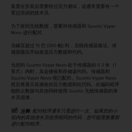
人
装置在安装后需要经过压力测试，这通常需要有一个
员
受过培训的技术员。
，
联
为了收到无线数据，需要对传感器和
Suunto Vyper
系
Novo
进行配对。
方
式
当罐压超过 15 巴 (300 帕) 时，无线传感器激活。传
：
感器随后开始发送压力数据和代码。
美
国
+
当您的
Suunto Vyper Novo
处于传感器的 0.3 米（1
1
英尺）内时，其会接收和存储该代码。传感器和
8
Suunto Vyper Novo
现已配对。
Suunto Vyper Novo
5
然后将显示其接收的压力数据和此代码。此编码程序
5
能防止数据与其他同样使用 Suunto 无线传感器的潜
2
水员混淆。
5
8
配对程序通常只需进行一次。如果您的小
注释:
0
组内的其他潜水员使用相同的代码，您可能需要重新
9
0
进行配对程序。
0