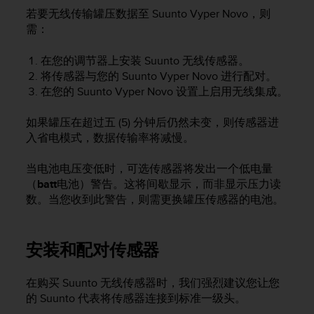
本
若要无线传输罐压数据至
Suunto Vyper Novo
，则
网
需：
站
信
在您的调节器上安装 Suunto 无线传感器。
息
时
将传感器与您的
Suunto Vyper Novo
进行配对。
遇
在您的
Suunto Vyper Novo
设置上启用无线集成。
到
任
如果罐压在超过五 (5) 分钟后仍然未变，则传感器进
何
入省电模式，数据传输率将减慢。
问
题
当电池电压变低时，可选传感器将发出一个低电量
，
（
batt
电池）警告。这将间歇显示，而非显示压力读
请
数。当您收到此警告，则需更换罐压传感器的电池。
联
系
我
们
安装和配对传感器
的
客
在购买 Suunto 无线传感器时，我们强烈建议您让您
户
的 Suunto 代表将传感器连接到标准一级头。
服
务