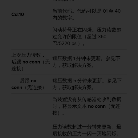
当前代码。代码可以是 01 至 40
Cd:10
内的数字。
闪动符号正在闪烁。压力读数超
- - -
过允许的限值（超过 360
巴/5220 psi）。
上次压力读数，
罐压数据 1 分钟未更新。参见下
后跟
no conn
（无
方，获取解决方案。
连接）
- - -
后跟
no
罐压数据 5 分钟未更新。参见下
conn
（无连接）
方，获取解决方案。
当装置没有从传感器处收到数据
时，将显示文本
no conn
（无连
接）。
压力读数超过一分钟未更新。最
后接收的压力一闪一灭地闪烁。