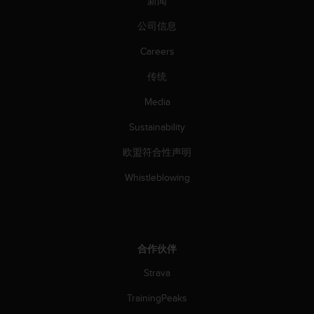
新闻
人
员
公司信息
，
Careers
联
系
传统
方
式
Media
：
美
Sustainability
国
+
欧盟符合性声明
1
Whistleblowing
8
5
5
2
5
合作伙伴
8
0
Strava
9
0
TrainingPeaks
0