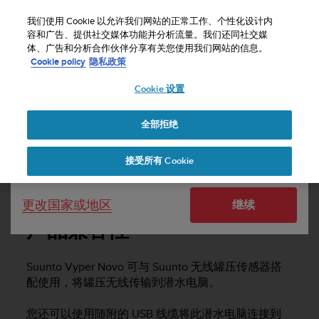
S
u
我们使用 Cookie 以允许我们网站的正常工作、个性化设计内
u
容和广告、提供社交媒体功能并分析流量。我们还同社交媒
选择国家或地区：
体、广告和分析合作伙伴分享有关您使用我们网站的信息。
n
主页
支持
Suunto Vyper Novo
用户指南 -
Cookie policy
隐私政策
t
o
Cookie 设置
United States
致
力
SUUNTO VYPER NOVO 用户指南 -
于
全部拒绝
Currency: $ (USD)
使
本
Shipping only to United States
接受所有 Cookie
网
产品兼容性
站
达
更改国家或地区
继续
到
W
产品兼容性
e
b
内
Suunto Vyper Novo
可与 Suunto 无线罐压传感器搭
容
配使用，将罐压无线传输到潜水电脑。
可
访
您还可以使用随附的 USB 线缆将此潜水电脑连接到