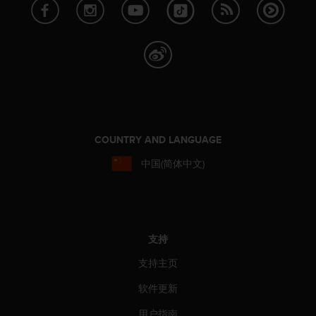
，
同
时
确
保
符
合
其
他
可
COUNTRY AND LANGUAGE
访
中国(简体中文)
问
性
标
准
。
如
支持
果
您
支持主页
在
软件更新
访
问
用户指南