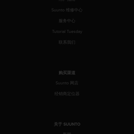
本
网
Suunto 维修中心
站
信
服务中心
息
时
Tutorial Tuesday
遇
联系我们
到
任
何
问
题
购买渠道
，
请
Suunto 网店
联
系
经销商定位器
我
们
的
客
户
关于 SUUNTO
服
务