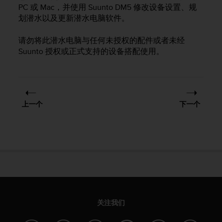
问
PC 或 Mac，并使用 Suunto DM5 修改设备设置、规
性
划潜水以及更新潜水电脑软件。
指
南
请勿将此潜水电脑与任何未授权的配件或者未经
(
W
Suunto 授权或正式支持的设备搭配使用。
C
A
G
)
2
上一个
下一个
.
0
所
定
义
的
A
A
级
一
关注我们
致
性