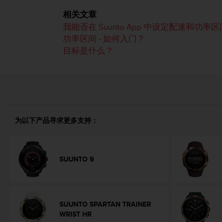
问
性
相关文章
指
我能否在 Suunto App 中设定配速和功率
南
功率区间 - 如何入门？
(
目标是什么？
W
C
A
G
)
2
.
0
为以下产品寻求更多支持：
所
定
义
的
SUUNTO 9
A
A
级
一
SUUNTO SPARTAN TRAINER
致
WRIST HR
性