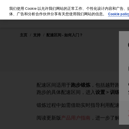
S
u
我们使用 Cookie 以允许我们网站的正常工作、个性化设计内容和广
u
体、广告和分析合作伙伴分享有关您使用我们网站的信息。
Cookie polic
n
t
o
主页
支持
配速区间 - 如何入门？
致
力
于
使
本
网
站
达
到
配速区间适用于
跑步锻炼
，包括越野跑和
W
跑步的具体配速区间，进入
设置 > 训练 >
e
b
锻炼过程中如需借助实时指导利用配速区
内
容
阅读更新版
产品用户指南
，进一步了解如
可
访