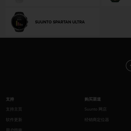
，
同
时
确
SUUNTO SPARTAN ULTRA
保
符
合
其
他
可
访
问
性
标
准
。
如
支持
购买渠道
果
支持主页
Suunto 网店
您
在
软件更新
经销商定位器
访
问
用户指南