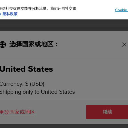
告、提供社交媒体功能并分析流量。我们还同社交媒
Cooki
y
隐私政策
选择国家或地区：
配速区间 - 如何入门？
United States
Currency: $ (USD)
跑步机跑步。配速区间工作原理类似于心率区间，只不过利用
Shipping only to United States
 强度区间 > 高级区间
。
间，开始跑步锻炼之前，请在运动模式选项菜单中选择以配速
更改国家或地区
继续
何设定配速区间以及在锻炼过程中加以利用。