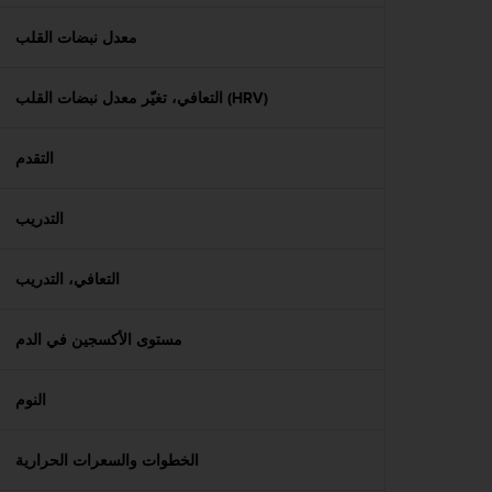
f
o
معدل نبضات القلب
r
m
التعافي، تغيّر معدل نبضات القلب (HRV)
i
t
é
التقدم
a
u
x
التدريب
d
i
r
التعافي، التدريب
e
c
مستوى الأكسجين في الدم
t
i
v
النوم
e
s
d
الخطوات والسعرات الحرارية
'