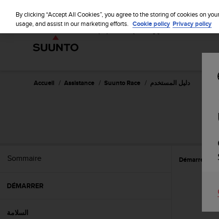
S
u
By clicking “Accept All Cookies”, you agree to the storing of cookies on you
u
usage, and assist in our marketing efforts.
Cookie policy
Privacy policy
n
t
o
s
'
e
دليل المستخدم
Suunto Race
Assistance
Accueil
n
g
a
g
e
à
a
Sommaire
ة
Démarrer
m
e
n
DÉMARRER
e
r
c
السلامة