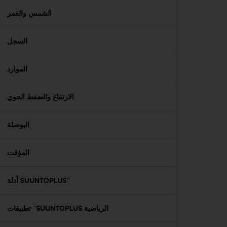
a
c
الشمس والقمر
c
e
السجل
s
s
i
الموارد
b
i
l
الارتفاع والضغط الجوي
i
t
é
البوصلة
d
u
المؤقت
c
o
n
أدلة SUUNTOPLUS™‎
t
e
n
تطبيقات ™SUUNTOPLUS الرياضية
u
W