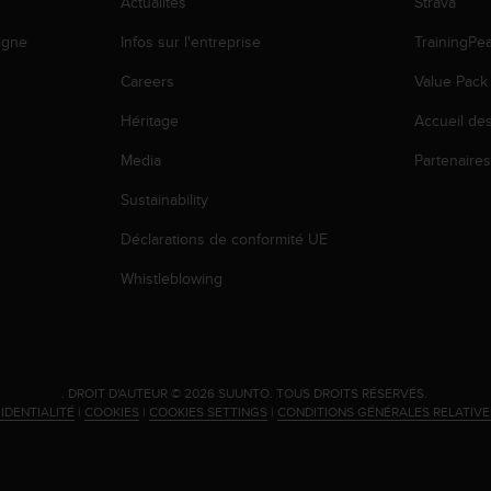
Actualités
Strava
igne
Infos sur l'entreprise
TrainingPe
Careers
Value Pack
Héritage
Accueil de
Media
Partenaire
Sustainability
Déclarations de conformité UE
Whistleblowing
.
DROIT D'AUTEUR © 2026 SUUNTO.
TOUS DROITS RÉSERVÉS.
IDENTIALITÉ
|
COOKIES
|
COOKIES SETTINGS
|
CONDITIONS GÉNÉRALES RELATIV