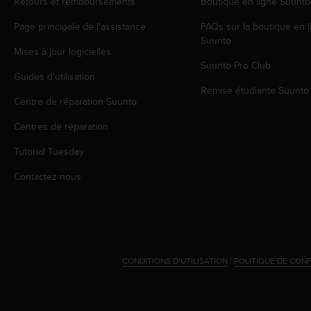
Retours et remboursements
Boutique en ligne Suunto
l
i
Page principale de l'assistance
FAQs sur la boutique en l
t
Suunto
y
Mises à jour logicielles
G
Suunto Pro Club
u
Guides d'utilisation
i
Remise étudiante Suunto
Centre de réparation Suunto
d
e
Centres de réparation
l
i
Tutorial Tuesday
n
e
Contactez-nous
s
,
W
C
A
G
CONDITIONS D’UTILISATION
|
POLITIQUE DE CONF
)
2
.