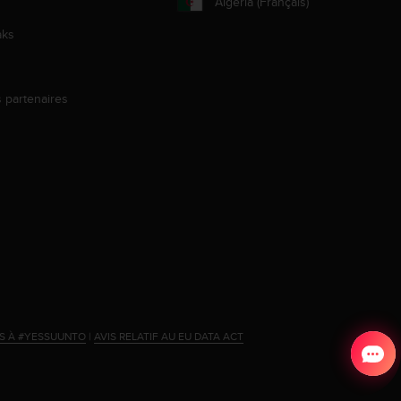
Algeria (Français)
aks
s partenaires
s
ES À #YESSUUNTO
|
AVIS RELATIF AU EU DATA ACT