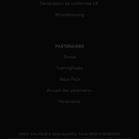
0
Déclarations de conformité UE
a
i
Whistleblowing
n
s
i
q
u
PARTENAIRES
'
à
Strava
a
TrainingPeaks
s
s
Value Pack
u
r
Accueil des partenaires
e
r
Partenaires
s
a
c
o
n
.
DROIT D'AUTEUR © 2026 SUUNTO.
TOUS DROITS RÉSERVÉS.
f