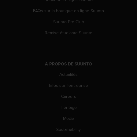
l
i
FAQs sur la boutique en ligne Suunto
t
y
Suunto Pro Club
G
Remise étudiante Suunto
u
i
d
e
l
À PROPOS DE SUUNTO
i
n
Actualités
e
s
Infos sur l'entreprise
,
W
Careers
C
A
Héritage
G
Media
)
2
Sustainability
.