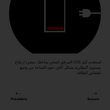
f
o
r
m
i
t
é
a
u
x
d
i
استخدم كبل USB المرفق لشحن ساعتك. بمجرد ارتفاع
r
مستوى البطارية بشكل كافٍ، تعود الساعة من وضع
e
c
انخفاض الطاقة.
t
i
v
e
s
Précédent
Suivant
d
'