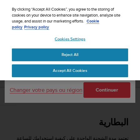
S
Inscrivez-vous à la newsletter et obtenez 5% de
u
By clicking “Accept All Cookies”, you agree to the storing of
remise
| Retours faciles
u
cookies on your device to enhance site navigation, analyze site
Votre pays ou région :
usage, and assist in our marketing efforts.
Cookie
n
policy
Privacy policy
t
o
Cookies Settings
United States
s
'
دليل المستخدم
Suunto Race
Assistance
Accueil
e
Reject All
Currency: $ (USD)
n
g
Shipping only to United States
SUUNTO RACE دليل المستخدم
Accept All Cookies
a
g
e
Changer votre pays ou région
Continuer
à
a
البطارية
m
e
n
البطارية
e
r
c
تعتمد مدة الشحنة الواحدة على كيفية استخدامك للساعة