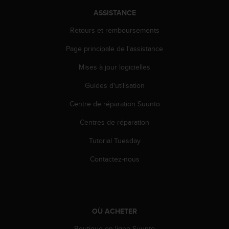
e
ASSISTANCE
b
(
Retours et remboursements
W
Page principale de l'assistance
e
b
Mises à jour logicielles
C
o
Guides d'utilisation
n
t
Centre de réparation Suunto
e
n
Centres de réparation
t
Tutorial Tuesday
A
c
Contactez-nous
c
e
s
s
i
OÙ ACHETER
b
i
Boutique en ligne Suunto