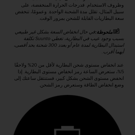
e
وظروف الاستخدام. فدرجات الحرارة المنخفضة، على
s
سبيل المثال، تقلل مدة الشحنة الواحدة. وعمومًا، تنخفض
i
سعة البطاريات القابلة للشحن بمرور الوقت.
t
e
W
في حال انخفاض السعة بشكل غير طبيعي
ملحوظة:
e
بسبب وجود عيب في البطارية، تغطي Suunto تكلفة
b
استبدال البطارية لمدة عام أو بعدد 300 شحنة بحد أقصى،
a
أيهما أقرب.
u
n
عند انخفاض مستوى شحن البطارية لأقل من 20% ولاحقًا
i
5%، ستعرض الساعة رمز انخفاض مستوى البطارية. إذا
v
انخفض مستوى الشحن بشكل كبير، فستنتقل ساعتك إلى
e
وضع انخفاض الطاقة وستعرض رمز الشحن.
a
u
A
A
d
e
c
o
n