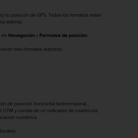
loj tu posición de GPS. Todos los formatos están
a distinta.
j en
Navegación
»
Formatos de posición
.
frecen tres formatos distintos:
ón de posición horizontal bidimensional.
e UTM y consta de un indicador de cuadrícula,
icación numérica.
locales: