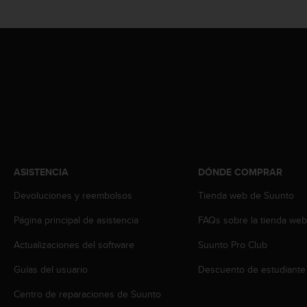
t
a
s
d
e
a
c
c
e
s
i
b
ASISTENCIA
DÓNDE COMPRAR
i
l
Devoluciones y reembolsos
Tienda web de Suunto
i
d
Página principal de asistencia
FAQs sobre la tienda we
a
Actualizaciones del software
Suunto Pro Club
d
p
Guías del usuario
Descuento de estudiante
a
r
Centro de reparaciones de Suunto
a