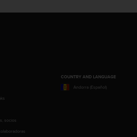
COUNTRY AND LANGUAGE
Andorra (Español)
aks
s, socios
olaboradoras