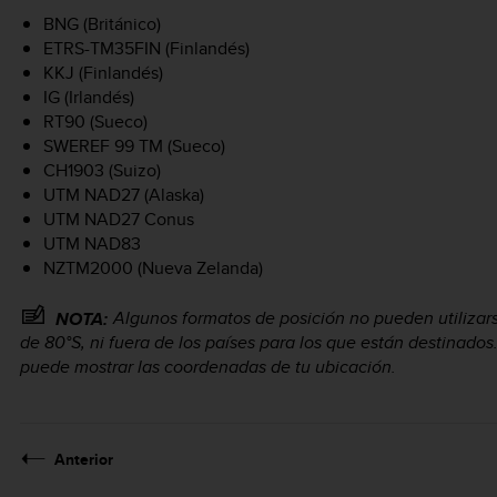
BNG (Británico)
ETRS-TM35FIN (Finlandés)
KKJ (Finlandés)
IG (Irlandés)
RT90 (Sueco)
SWEREF 99 TM (Sueco)
CH1903 (Suizo)
UTM NAD27 (Alaska)
UTM NAD27 Conus
UTM NAD83
NZTM2000 (Nueva Zelanda)
Algunos formatos de posición no pueden utilizars
NOTA:
de 80°S, ni fuera de los países para los que están destinados. 
puede mostrar las coordenadas de tu ubicación.
Anterior