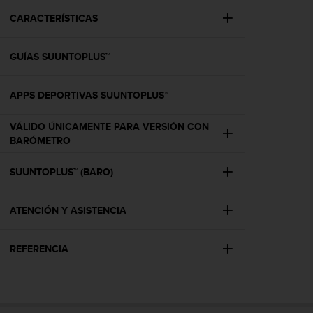
i
o
CARACTERÍSTICAS
w
e
GUÍAS SUUNTOPLUS™
b
d
e
APPS DEPORTIVAS SUUNTOPLUS™
a
c
VÁLIDO ÚNICAMENTE PARA VERSIÓN CON
u
BARÓMETRO
e
r
d
SUUNTOPLUS™ (BARO)
o
c
ATENCIÓN Y ASISTENCIA
o
n
l
REFERENCIA
a
s
P
a
u