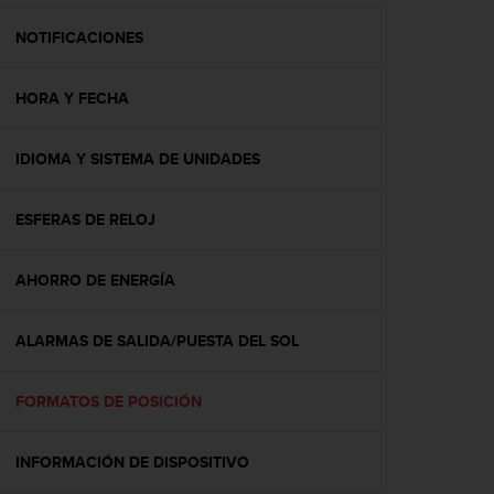
c
o
NOTIFICACIONES
n
f
HORA Y FECHA
o
r
m
IDIOMA Y SISTEMA DE UNIDADES
i
d
a
ESFERAS DE RELOJ
d
A
A
AHORRO DE ENERGÍA
e
n
ALARMAS DE SALIDA/PUESTA DEL SOL
e
s
t
FORMATOS DE POSICIÓN
e
s
i
INFORMACIÓN DE DISPOSITIVO
t