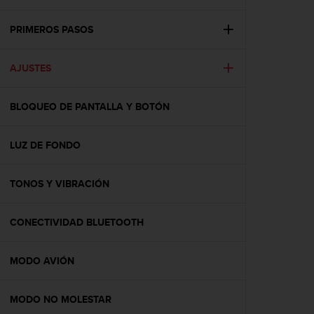
m
i
s
PRIMEROS PASOS
o
d
AJUSTES
e
a
l
BLOQUEO DE PANTALLA Y BOTÓN
c
a
n
LUZ DE FONDO
z
a
r
TONOS Y VIBRACIÓN
e
l
CONECTIVIDAD BLUETOOTH
n
i
v
MODO AVIÓN
e
l
d
MODO NO MOLESTAR
e