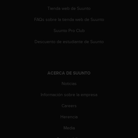
t
Tienda web de Suunto
a
s
FAQs sobre la tienda web de Suunto
d
e
Suunto Pro Club
a
Descuento de estudiante de Suunto
c
c
e
s
i
b
ACERCA DE SUUNTO
i
Noticias
l
i
Información sobre la empresa
d
a
Careers
d
p
Herencia
a
Media
r
a