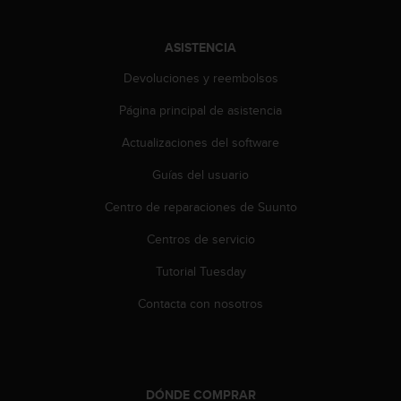
i
o
w
ASISTENCIA
e
b
Devoluciones y reembolsos
d
Página principal de asistencia
e
a
Actualizaciones del software
c
u
Guías del usuario
e
r
Centro de reparaciones de Suunto
d
o
Centros de servicio
c
Tutorial Tuesday
o
n
Contacta con nosotros
l
a
s
P
a
DÓNDE COMPRAR
u