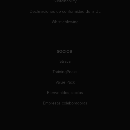
Sustainability
c
o
Declaraciones de conformidad de la UE
n
t
Whistleblowing
e
n
i
d
o
SOCIOS
w
e
Strava
b
TrainingPeaks
(
W
Value Pack
e
b
Bienvenidos, socios
C
o
Empresas colaboradoras
n
t
e
n