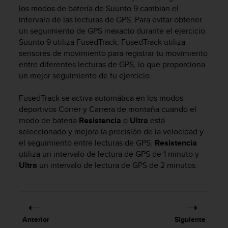
m
los modos de batería de
Suunto 9
cambian el
i
intervalo de las lecturas de GPS. Para evitar obtener
s
un seguimiento de GPS inexacto durante el ejercicio
o
Suunto 9
utiliza FusedTrack. FusedTrack utiliza
d
e
sensores de movimiento para registrar tu movimiento
a
entre diferentes lecturas de GPS, lo que proporciona
l
un mejor seguimiento de tu ejercicio.
c
a
FusedTrack se activa automática en los modos
n
deportivos Correr y Carrera de montaña cuando el
z
modo de batería
Resistencia
o
Ultra
está
a
seleccionado y mejora la precisión de la velocidad y
r
el seguimiento entre lecturas de GPS.
Resistencia
e
l
utiliza un intervalo de lectura de GPS de 1 minuto y
n
Ultra
un intervalo de lectura de GPS de 2 minutos.
i
v
e
l
d
Anterior
Siguiente
e