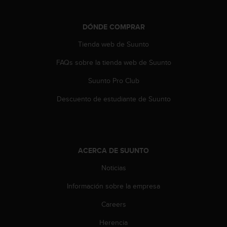
c
o
n
DÓNDE COMPRAR
t
Tienda web de Suunto
e
n
FAQs sobre la tienda web de Suunto
i
d
Suunto Pro Club
o
w
Descuento de estudiante de Suunto
e
b
(
W
e
ACERCA DE SUUNTO
b
C
Noticias
o
Información sobre la empresa
n
t
Careers
e
n
Herencia