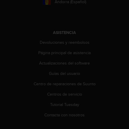
Andorra (Español)
t
a
s
d
e
ASISTENCIA
a
c
Devoluciones y reembolsos
c
e
Página principal de asistencia
s
i
Actualizaciones del software
b
Guías del usuario
i
l
Centro de reparaciones de Suunto
i
d
Centros de servicio
a
d
Tutorial Tuesday
p
a
Contacta con nosotros
r
a