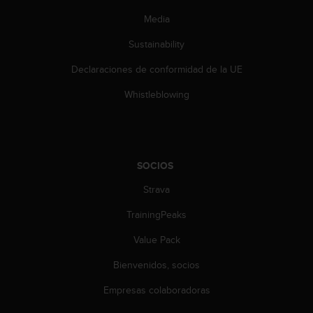
t
A
Media
c
c
Sustainability
e
Declaraciones de conformidad de la UE
s
s
Whistleblowing
i
b
i
l
i
SOCIOS
t
y
Strava
G
u
TrainingPeaks
i
d
Value Pack
e
Bienvenidos, socios
l
i
Empresas colaboradoras
n
e