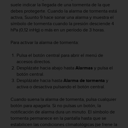
m
suele indicar la llegada de una tormenta de la que
i
debes protegerte. Cuando la alarma de tormenta está
s
activa,
Suunto 9
hace sonar una alarma y muestra el
o
símbolo de tormenta cuando la presión desciende 4
d
e
hPa (0,12 inHg) o más en un período de 3 horas.
a
l
Para activar la alarma de tormenta:
c
a
Pulsa el botón central para abrir el menú de
n
accesos directos.
z
Desplázate hacia abajo hasta
Alarmas
y pulsa el
a
botón central.
r
Desplázate hacia hasta
Alarma de tormenta
y
e
l
activa o desactiva pulsando el botón central.
n
i
Cuando suena la alarma de tormenta, pulsa cualquier
v
botón para apagarla. Si no pulsas un botón, la
e
notificación de alarma dura un minuto. El símbolo de
l
tormenta permanece en la pantalla hasta que se
d
estabilicen las condiciones climatológicas (se frene la
e