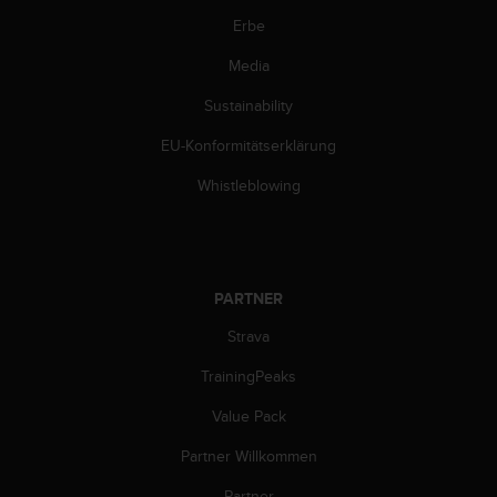
w
Erbe
e
i
Media
t
e
Sustainability
r
e
EU-Konformitätserklärung
r
Whistleblowing
Z
u
g
ä
n
PARTNER
g
l
Strava
i
c
TrainingPeaks
h
k
Value Pack
e
i
Partner Willkommen
t
Partner