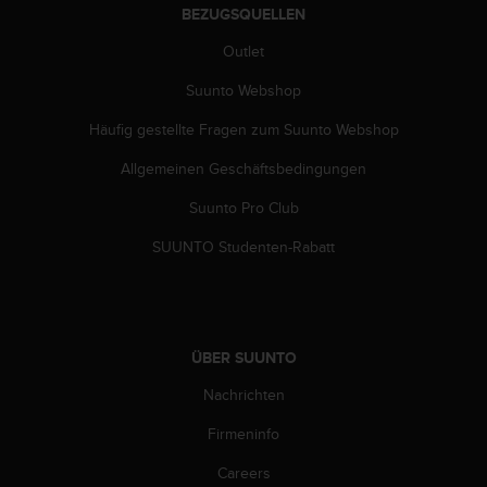
BEZUGSQUELLEN
G
)
Outlet
2
.
Suunto Webshop
0
s
Häufig gestellte Fragen zum Suunto Webshop
o
Allgemeinen Geschäftsbedingungen
w
i
Suunto Pro Club
e
d
SUUNTO Studenten-Rabatt
e
r
E
r
f
ÜBER SUUNTO
ü
l
Nachrichten
l
u
Firmeninfo
n
Careers
g