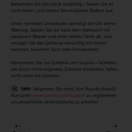
i
Behandeln Sie das Gerät sorgfältig – lassen Sie es
t
nicht fallen, und setzen Sie es keinen Stößen aus.
ä
t
Unter normalen Umständen benötigt die Uhr keine
s
Wartung. Spülen Sie sie nach dem Gebrauch mit
s
t
sauberem Wasser und einer milden Seife ab, und
u
reinigen Sie das Gehäuse vorsichtig mit einem
f
weichen, feuchten Tuch oder Fensterleder.
e
A
Verwenden Sie nur Zubehör von Suunto – Schäden,
A
die durch nicht originales Zubehör entstehen, fallen
d
nicht unter die Garantie.
i
e
Vergessen Sie nicht, Ihre
Suunto Ambit3
s
TIPP:
e
Run
unter
www.suunto.com/support
zu registrieren,
r
um persönliche Unterstützung zu erhalten.
W
e
b
s
i