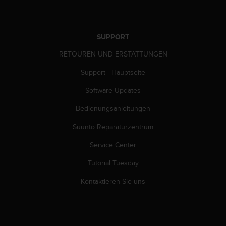
s
s
i
b
SUPPORT
i
l
RETOUREN UND ERSTATTUNGEN
i
Support - Hauptseite
t
y
Software-Updates
G
u
Bedienungsanleitungen
i
d
Suunto Reparaturzentrum
e
l
Service Center
i
Tutorial Tuesday
n
e
Kontaktieren Sie uns
s
(
W
C
A