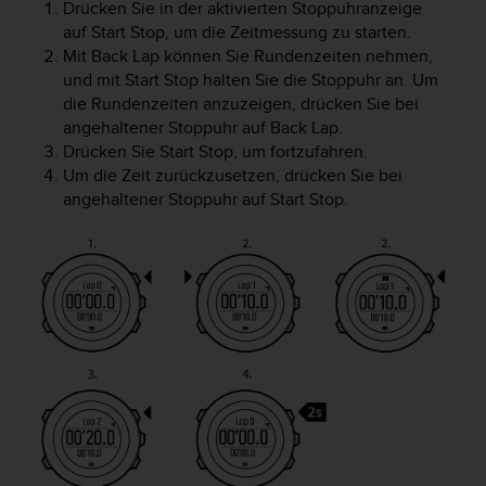
Drücken Sie in der aktivierten Stoppuhranzeige
t
auf
Start Stop
, um die Zeitmessung zu starten.
e
Mit
Back Lap
können Sie Rundenzeiten nehmen,
m
und mit
Start Stop
halten Sie die Stoppuhr an. Um
i
t
die Rundenzeiten anzuzeigen, drücken Sie bei
d
angehaltener Stoppuhr auf
Back Lap
.
e
Drücken Sie
Start Stop
, um fortzufahren.
n
Um die Zeit zurückzusetzen, drücken Sie bei
W
angehaltener Stoppuhr auf
Start Stop
.
e
b
C
o
n
t
e
n
t
A
c
c
e