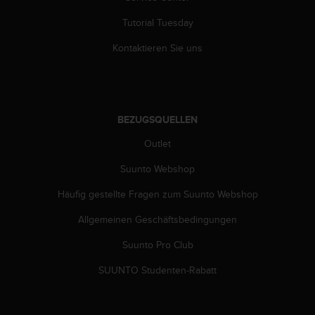
s
n
Tutorial Tuesday
o
r
Kontaktieren Sie uns
m
e
n
a
n
BEZUGSQUELLEN
.
S
Outlet
o
Suunto Webshop
l
l
Häufig gestellte Fragen zum Suunto Webshop
t
e
Allgemeinen Geschäftsbedingungen
s
t
Suunto Pro Club
d
u
SUUNTO Studenten-Rabatt
P
r
o