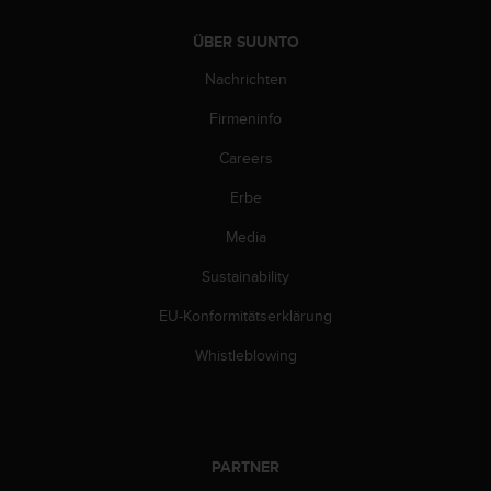
b
l
ÜBER SUUNTO
e
Nachrichten
m
e
Firmeninfo
m
i
Careers
t
d
Erbe
e
m
Media
Z
Sustainability
u
g
EU-Konformitätserklärung
r
i
Whistleblowing
f
f
a
u
f
PARTNER
I