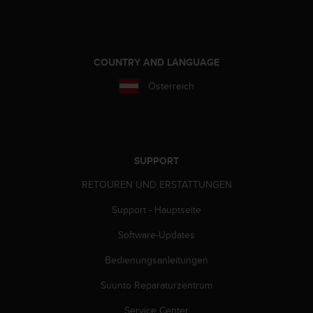
w
e
i
t
COUNTRY AND LANGUAGE
e
r
Österreich
e
r
Z
u
g
ä
SUPPORT
n
RETOUREN UND ERSTATTUNGEN
g
l
Support - Hauptseite
i
c
Software-Updates
h
k
Bedienungsanleitungen
e
Suunto Reparaturzentrum
i
t
Service Center