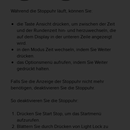
s
s
Während die Stoppuhr läuft, können Sie:
i
b
die Taste
Ansicht
drücken, um zwischen der Zeit
i
und der Rundenzeit hin- und herzuwechseln, die
l
auf dem Display in der unteren Zeile angezeigt
i
t
wird.
y
in den Modus
Zeit
wechseln, indem Sie
Weiter
G
drücken.
u
das Optionsmenü aufrufen, indem Sie
Weiter
i
gedrückt halten.
d
e
Falls Sie die Anzeige der Stoppuhr nicht mehr
l
benötigen, deaktivieren Sie die Stoppuhr.
i
n
e
So deaktivieren Sie die Stoppuhr:
s
(
Drücken Sie
Start Stop
, um das Startmenü
W
aufzurufen.
C
Blättern Sie durch Drücken von
Light Lock
zu
A