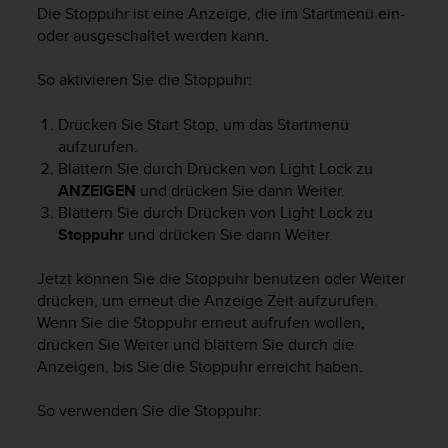
i
Die Stoppuhr ist eine Anzeige, die im Startmenü ein-
t
oder ausgeschaltet werden kann.
ä
t
So aktivieren Sie die Stoppuhr:
s
s
t
Drücken Sie
Start Stop
, um das Startmenü
u
aufzurufen.
f
Blättern Sie durch Drücken von
Light Lock
zu
e
ANZEIGEN
und drücken Sie dann
Weiter
.
A
Blättern Sie durch Drücken von
Light Lock
zu
A
Stoppuhr
und drücken Sie dann
Weiter
.
d
i
Jetzt können Sie die Stoppuhr benutzen oder
Weiter
e
drücken, um erneut die Anzeige
Zeit
aufzurufen.
s
e
Wenn Sie die Stoppuhr erneut aufrufen wollen,
r
drücken Sie
Weiter
und blättern Sie durch die
W
Anzeigen, bis Sie die Stoppuhr erreicht haben.
e
b
So verwenden Sie die Stoppuhr:
s
i