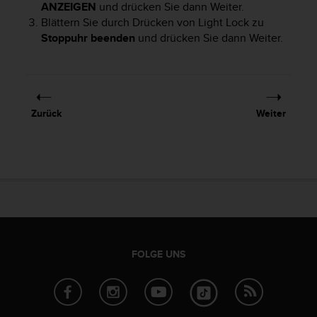
ANZEIGEN
und drücken Sie dann
Weiter
.
G
Blättern Sie durch Drücken von
Light Lock
zu
)
Stoppuhr beenden
und drücken Sie dann
Weiter
.
2
.
0
s
o
w
Zurück
Weiter
i
e
d
e
r
E
r
f
ü
l
FOLGE UNS
l
u
n
g