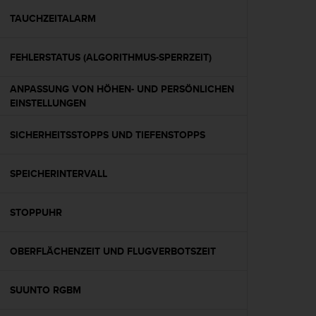
s
s
TAUCHZEITALARM
i
b
FEHLERSTATUS (ALGORITHMUS-SPERRZEIT)
i
l
i
ANPASSUNG VON HÖHEN- UND PERSÖNLICHEN
t
EINSTELLUNGEN
y
G
SICHERHEITSSTOPPS UND TIEFENSTOPPS
u
i
d
SPEICHERINTERVALL
e
l
STOPPUHR
i
n
e
OBERFLÄCHENZEIT UND FLUGVERBOTSZEIT
s
(
W
SUUNTO RGBM
C
A