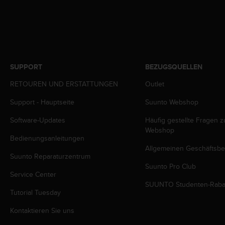
w
e
i
t
e
r
e
SUPPORT
BEZUGSQUELLEN
r
RETOUREN UND ERSTATTUNGEN
Outlet
Z
u
Support - Hauptseite
Suunto Webshop
g
ä
Software-Updates
Häufig gestellte Fragen 
n
Webshop
g
Bedienungsanleitungen
l
Allgemeinen Geschäftsb
i
Suunto Reparaturzentrum
c
Suunto Pro Club
Service Center
h
SUUNTO Studenten-Raba
k
Tutorial Tuesday
e
i
Kontaktieren Sie uns
t