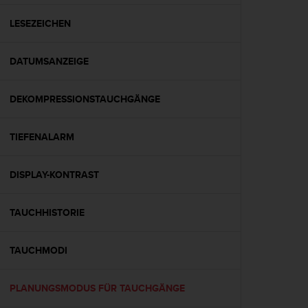
t
e
LESEZEICHEN
m
i
DATUMSANZEIGE
t
d
e
DEKOMPRESSIONSTAUCHGÄNGE
n
W
e
TIEFENALARM
b
C
o
DISPLAY-KONTRAST
n
t
TAUCHHISTORIE
e
n
t
TAUCHMODI
A
c
c
PLANUNGSMODUS FÜR TAUCHGÄNGE
e