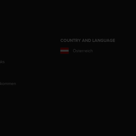
COUNTRY AND LANGUAGE
Österreich
aks
llkommen