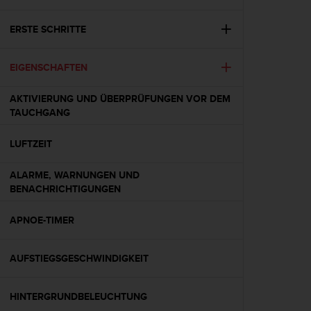
i
t
ä
ERSTE SCHRITTE
t
s
EIGENSCHAFTEN
s
t
u
AKTIVIERUNG UND ÜBERPRÜFUNGEN VOR DEM
f
TAUCHGANG
e
A
LUFTZEIT
A
d
ALARME, WARNUNGEN UND
i
BENACHRICHTIGUNGEN
e
s
APNOE-TIMER
e
r
W
AUFSTIEGSGESCHWINDIGKEIT
e
b
s
HINTERGRUNDBELEUCHTUNG
i