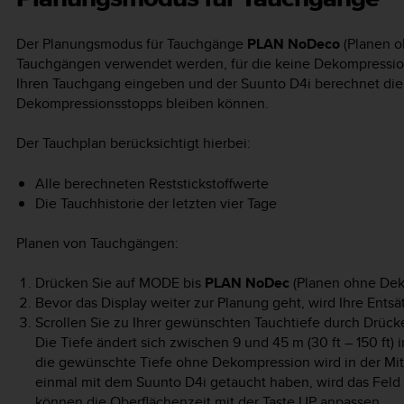
Der Planungsmodus für Tauchgänge
PLAN NoDeco
(Planen o
Tauchgängen verwendet werden, für die keine Dekompression e
Ihren Tauchgang eingeben und der
Suunto D4i
berechnet die 
Dekompressionsstopps bleiben können.
Der Tauchplan berücksichtigt hierbei:
Alle berechneten Reststickstoffwerte
Die Tauchhistorie der letzten vier Tage
Planen von Tauchgängen:
Drücken Sie auf
MODE
bis
PLAN NoDec
(Planen ohne Deko
Bevor das Display weiter zur Planung geht, wird Ihre Entsä
Scrollen Sie zu Ihrer gewünschten Tauchtiefe durch Drück
Die Tiefe ändert sich zwischen 9 und 45 m (30 ft – 150 ft) in
die gewünschte Tiefe ohne Dekompression wird in der Mit
einmal mit dem
Suunto D4i
getaucht haben, wird das Feld
können die Oberflächenzeit mit der Taste
UP
anpassen.