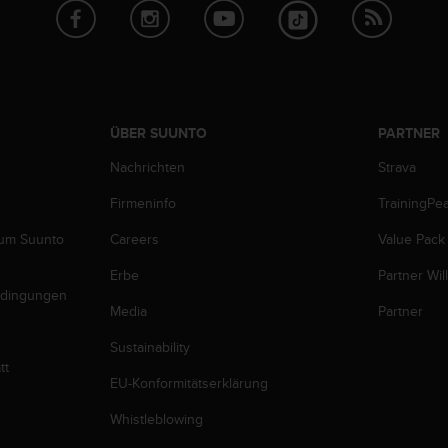
ÜBER SUUNTO
PARTNER
Nachrichten
Strava
Firmeninfo
TrainingPe
zum Suunto
Careers
Value Pack
Erbe
Partner Wi
edingungen
Media
Partner
Sustainability
tt
EU-Konformitätserklärung
Whistleblowing