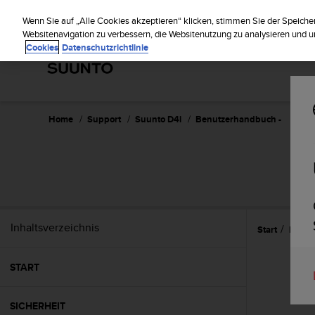
S
Regist
u
Wenn Sie auf „Alle Cookies akzeptieren“ klicken, stimmen Sie der Speiche
u
Websitenavigation zu verbessern, die Websitenutzung zu analysieren und
Cookies
Datenschutzrichtlinie
n
t
o
s
t
r
Home
Support
Suunto D4i
Benutzerhandbuch -
e
b
t
d
i
e
K
Inhaltsverzeichnis
Start
Eigen
o
n
f
START
o
r
m
SICHERHEIT