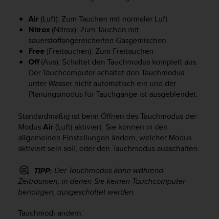
i
t
Air
(Luft): Zum Tauchen mit normaler Luft
ä
Nitrox
(Nitrox): Zum Tauchen mit
t
s
sauerstoffangereicherten Gasgemischen
s
Free
(Freitauchen): Zum Freitauchen
t
Off
(Aus): Schaltet den Tauchmodus komplett aus.
u
Der Tauchcomputer schaltet den Tauchmodus
f
unter Wasser nicht automatisch ein und der
e
Planungsmodus für Tauchgänge ist ausgeblendet.
A
A
Standardmäßig ist beim Öffnen des Tauchmodus der
d
Modus
Air
(Luft) aktiviert. Sie können in den
i
allgemeinen Einstellungen ändern, welcher Modus
e
s
aktiviert sein soll, oder den Tauchmodus ausschalten.
e
r
Der Tauchmodus kann während
TIPP:
W
Zeiträumen, in denen Sie keinen Tauchcomputer
e
benötigen, ausgeschaltet werden.
b
s
Tauchmodi ändern:
i