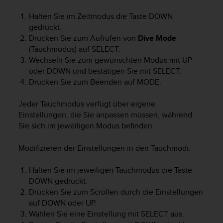
t
Halten Sie im Zeitmodus die Taste
DOWN
e
gedrückt.
m
i
Drücken Sie zum Aufrufen von
Dive Mode
t
(Tauchmodus) auf
SELECT
.
d
Wechseln Sie zum gewünschten Modus mit
UP
e
oder
DOWN
und bestätigen Sie mit
SELECT
.
n
Drücken Sie zum Beenden auf
MODE
.
W
e
Jeder Tauchmodus verfügt über eigene
b
Einstellungen, die Sie anpassen müssen, während
C
Sie sich im jeweiligen Modus befinden.
o
n
t
Modifizieren der Einstellungen in den Tauchmodi:
e
n
Halten Sie im jeweiligen Tauchmodus die Taste
t
DOWN
gedrückt.
A
Drücken Sie zum Scrollen durch die Einstellungen
c
auf
DOWN
oder
UP
.
c
Wählen Sie eine Einstellung mit
SELECT
aus.
e