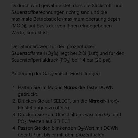
s
Dadurch wird gewährleistet, dass die Stickstoff- und
n
Sauerstoffberechnungen richtig sind und die
o
maximale Betriebstiefe (maximum operating depth
r
m
(MOD)), auf Basis der von Ihnen eingegebenen
e
Werte, korrekt ist.
n
a
Der Standardwert für den prozentualen
n
Sauerstoffanteil (O
%) liegt bei 21% (Luft) und für den
2
.
Sauerstoffpartialdruck (PO
) bei 1,4 bar (20 psi).
2
S
o
Änderung der Gasgemisch-Einstellungen:
l
l
t
Halten Sie im Modus
Nitrox
die Taste
DOWN
e
gedrückt.
s
Drücken Sie auf
SELECT
, um die
Nitrox
(Nitrox)-
t
Einstellungen zu öffnen.
d
Drücken Sie zum Umschalten zwischen O
- und
2
u
PO
-Werten auf
SELECT
2-
P
Passen Sie den blinkenden O
-Wert mit
DOWN
2
r
oder
UP
an, bis er mit dem prozentualen
o