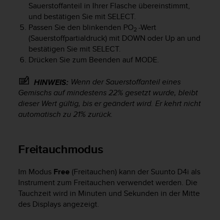
Sauerstoffanteil in Ihrer Flasche übereinstimmt,
b
und bestätigen Sie mit
SELECT
.
l
e
Passen Sie den blinkenden PO
-Wert
2
m
(Sauerstoffpartialdruck) mit
DOWN
oder
Up
an und
e
bestätigen Sie mit
SELECT
.
m
Drücken Sie zum Beenden auf
MODE
.
i
t
Wenn der Sauerstoffanteil eines
HINWEIS:
d
Gemischs auf mindestens 22% gesetzt wurde, bleibt
e
dieser Wert gültig, bis er geändert wird. Er kehrt nicht
m
automatisch zu 21% zurück.
Z
u
g
r
Freitauchmodus
i
f
Im Modus
Free
(Freitauchen) kann der
Suunto D4i
als
f
Instrument zum Freitauchen verwendet werden. Die
a
Tauchzeit wird in Minuten und Sekunden in der Mitte
u
f
des Displays angezeigt.
I