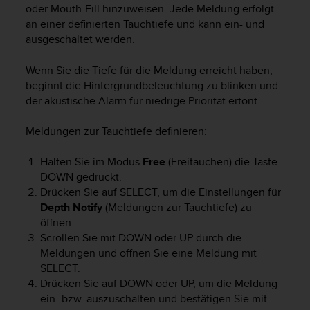
oder Mouth-Fill hinzuweisen. Jede Meldung erfolgt
b
an einer definierten Tauchtiefe und kann ein- und
s
ausgeschaltet werden.
i
t
e
Wenn Sie die Tiefe für die Meldung erreicht haben,
h
beginnt die Hintergrundbeleuchtung zu blinken und
a
der akustische Alarm für niedrige Priorität ertönt.
b
e
Meldungen zur Tauchtiefe definieren:
n
,
Halten Sie im Modus
Free
(Freitauchen) die Taste
k
DOWN
gedrückt.
o
Drücken Sie auf
SELECT
, um die Einstellungen für
n
t
Depth Notify
(Meldungen zur Tauchtiefe) zu
a
öffnen.
k
Scrollen Sie mit
DOWN
oder
UP
durch die
t
Meldungen und öffnen Sie eine Meldung mit
i
SELECT
.
e
Drücken Sie auf
DOWN
oder
UP
, um die Meldung
r
ein- bzw. auszuschalten und bestätigen Sie mit
e