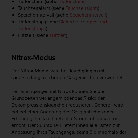
Tiefenalarm (siehe
Tiefenalarm
)
G
Tauchzeitalarm (siehe
Tauchzeitalarm
)
)
Speicherintervall (siehe
Speicherintervall
)
2
Tiefenstopp (siehe
Sicherheitsstopps und
.
Tiefenstopps
)
0
Luftzeit (siehe
Luftzeit
)
s
o
w
i
Nitrox-Modus
e
d
Der Nitrox-Modus wird bei Tauchgängen mit
e
sauerstoffangereicherten Gasgemischen verwendet.
r
E
Bei Tauchgängen mit Nitrox können Sie die
r
Grundzeiten verlängern oder das Risiko der
f
ü
Dekompressionskrankheit reduzieren. Generell wird
l
bei bei einer Änderung des Gasgemisches oder
l
Erhöhung der Tauchtiefe der Sauerstoffpartialdruck
u
erhöht. Der
Suunto D4i
liefert Ihnen alle Daten zur
n
Anpassung Ihres Tauchgangs, damit Sie innerhalb der
g