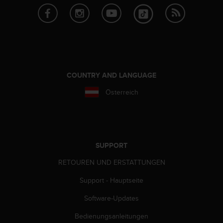
d
e
n
U
S
A
u
n
COUNTRY AND LANGUAGE
t
e
Österreich
r
+
1
8
5
SUPPORT
5
2
RETOUREN UND ERSTATTUNGEN
5
8
Support - Hauptseite
0
Software-Updates
9
0
Bedienungsanleitungen
0