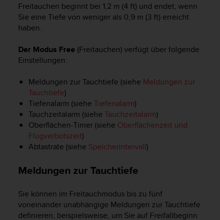
n
Freitauchen beginnt bei 1,2 m (4 ft) und endet, wenn
f
Sie eine Tiefe von weniger als 0,9 m (3 ft) erreicht
o
haben.
r
m
Der Modus Free
(Freitauchen) verfügt über folgende
a
Einstellungen:
t
i
o
Meldungen zur Tauchtiefe (siehe
Meldungen zur
n
Tauchtiefe
)
e
Tiefenalarm (siehe
Tiefenalarm
)
n
Tauchzeitalarm (siehe
Tauchzeitalarm
)
a
Oberflächen-Timer (siehe
Oberflächenzeit und
u
Flugverbotszeit
)
f
Abtastrate (siehe
Speicherintervall
)
d
i
Meldungen zur Tauchtiefe
e
s
e
Sie können im Freitauchmodus bis zu fünf
r
voneinander unabhängige Meldungen zur Tauchtiefe
W
definieren, beispielsweise, um Sie auf Freifallbeginn
e