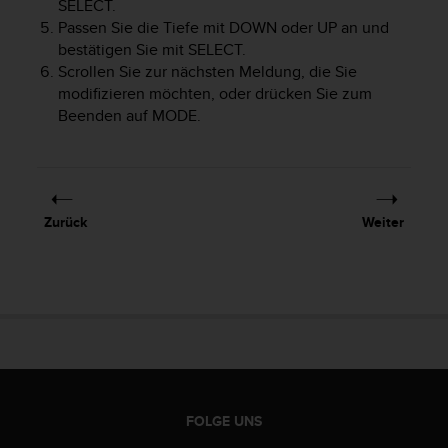
SELECT
.
b
Passen Sie die Tiefe mit
DOWN
oder
UP
an und
i
bestätigen Sie mit
SELECT
.
t
t
Scrollen Sie zur nächsten Meldung, die Sie
e
modifizieren möchten, oder drücken Sie zum
d
Beenden auf
MODE
.
e
n
K
u
n
Zurück
Weiter
d
e
n
d
i
e
n
s
t
i
FOLGE UNS
n