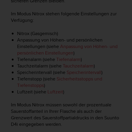
sicheren Grenzen bleiben.
w
e
Im Modus Nitrox stehen folgende Einstellungen zur
i
Verfügung:
t
e
r
Nitrox (Gasgemisch)
e
Anpassung von Höhen- und persönlichen
r
Einstellungen (siehe
Anpassung von Höhen- und
Z
persönlichen Einstellungen
)
u
Tiefenalarm (siehe
Tiefenalarm
)
g
Tauchzeitalarm (siehe
Tauchzeitalarm
)
ä
Speicherintervall (siehe
Speicherintervall
)
n
Tiefenstopp (siehe
Sicherheitsstopps und
g
Tiefenstopps
)
l
i
Luftzeit (siehe
Luftzeit
)
c
h
Im Modus Nitrox müssen sowohl der prozentuale
k
Sauerstoffanteil in Ihrer Flasche als auch der
e
Grenzwert des Sauerstoffpartialdrucks in den
Suunto
i
D4i
eingegeben werden.
t