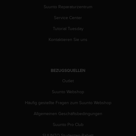
(
Suunto Reparaturzentrum
g
e
Service Center
b
ü
Tutorial Tuesday
h
Kontaktieren Sie uns
r
e
n
f
r
BEZUGSQUELLEN
e
i
Outlet
)
.
Suunto Webshop
Häufig gestellte Fragen zum Suunto Webshop
Allgemeinen Geschäftsbedingungen
Suunto Pro Club
SUUNTO Studenten-Rabatt