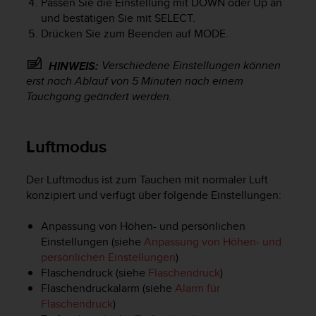
Passen Sie die Einstellung mit
DOWN
oder
Up
an
s
und bestätigen Sie mit
SELECT
.
s
i
Drücken Sie zum Beenden auf
MODE
.
b
i
Verschiedene Einstellungen können
HINWEIS:
l
erst nach Ablauf von 5 Minuten nach einem
i
Tauchgang geändert werden.
t
y
G
Luftmodus
u
i
d
Der Luftmodus ist zum Tauchen mit normaler Luft
e
konzipiert und verfügt über folgende Einstellungen:
l
i
Anpassung von Höhen- und persönlichen
n
Einstellungen (siehe
Anpassung von Höhen- und
e
persönlichen Einstellungen
)
s
(
Flaschendruck (siehe
Flaschendruck
)
W
Flaschendruckalarm (siehe
Alarm für
C
Flaschendruck
)
A