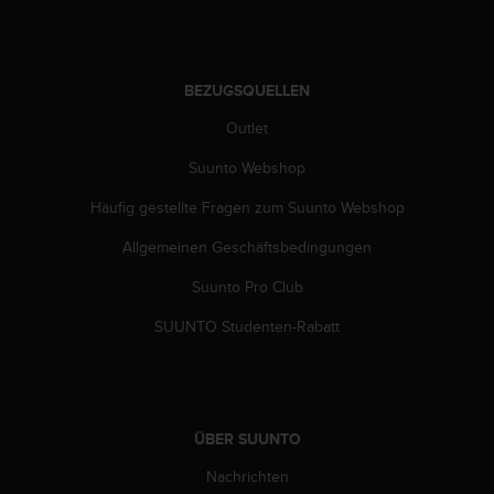
G
)
2
.
BEZUGSQUELLEN
0
Outlet
s
o
Suunto Webshop
w
i
Häufig gestellte Fragen zum Suunto Webshop
e
d
Allgemeinen Geschäftsbedingungen
e
r
Suunto Pro Club
E
SUUNTO Studenten-Rabatt
r
f
ü
l
l
u
ÜBER SUUNTO
n
Nachrichten
g