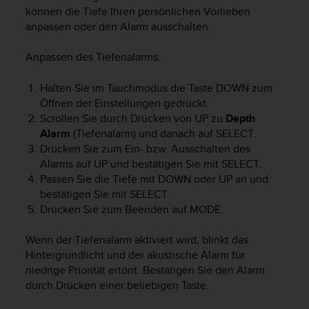
i
können die Tiefe Ihren persönlichen Vorlieben
t
anpassen oder den Alarm ausschalten.
ä
t
s
Anpassen des Tiefenalarms:
s
t
Halten Sie im Tauchmodus die Taste
DOWN
zum
u
Öffnen der Einstellungen gedrückt.
f
Scrollen Sie durch Drücken von
UP
zu
Depth
e
Alarm
(Tiefenalarm) und danach auf
SELECT
.
A
Drücken Sie zum Ein- bzw. Ausschalten des
A
Alarms auf
UP
und bestätigen Sie mit
SELECT
.
d
Passen Sie die Tiefe mit
DOWN
oder
UP
an und
i
bestätigen Sie mit
SELECT
.
e
s
Drücken Sie zum Beenden auf
MODE
.
e
r
Wenn der Tiefenalarm aktiviert wird, blinkt das
W
Hintergrundlicht und der akustische Alarm für
e
niedrige Priorität ertönt. Bestätigen Sie den Alarm
b
durch Drücken einer beliebigen Taste.
s
i