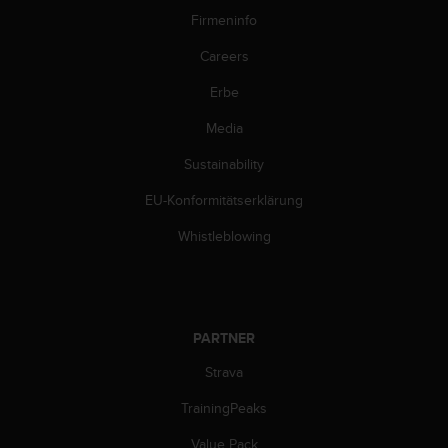
w
Firmeninfo
e
i
Careers
t
e
Erbe
r
Media
e
r
Sustainability
Z
u
EU-Konformitätserklärung
g
ä
Whistleblowing
n
g
l
i
c
PARTNER
h
k
Strava
e
TrainingPeaks
i
t
Value Pack