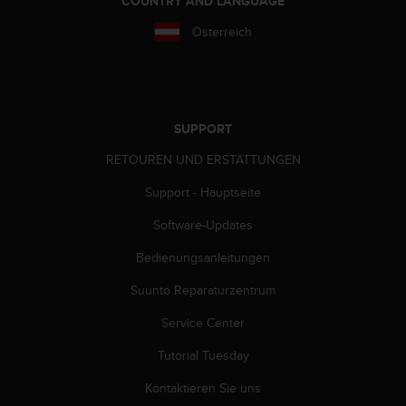
COUNTRY AND LANGUAGE
s
s
Österreich
i
b
i
l
i
SUPPORT
t
y
RETOUREN UND ERSTATTUNGEN
G
u
Support - Hauptseite
i
d
Software-Updates
e
Bedienungsanleitungen
l
i
Suunto Reparaturzentrum
n
e
Service Center
s
(
Tutorial Tuesday
W
C
Kontaktieren Sie uns
A