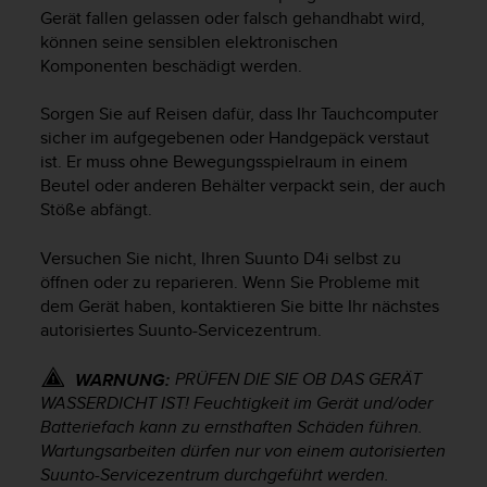
i
Gerät fallen gelassen oder falsch gehandhabt wird,
t
können seine sensiblen elektronischen
ä
Komponenten beschädigt werden.
t
s
s
Sorgen Sie auf Reisen dafür, dass Ihr Tauchcomputer
t
sicher im aufgegebenen oder Handgepäck verstaut
u
ist. Er muss ohne Bewegungsspielraum in einem
f
Beutel oder anderen Behälter verpackt sein, der auch
e
Stöße abfängt.
A
A
Versuchen Sie nicht, Ihren
Suunto D4i
selbst zu
d
öffnen oder zu reparieren. Wenn Sie Probleme mit
i
dem Gerät haben, kontaktieren Sie bitte Ihr nächstes
e
s
autorisiertes Suunto-Servicezentrum.
e
r
PRÜFEN DIE SIE OB DAS GERÄT
WARNUNG:
W
WASSERDICHT IST! Feuchtigkeit im Gerät und/oder
e
Batteriefach kann zu ernsthaften Schäden führen.
b
Wartungsarbeiten dürfen nur von einem autorisierten
s
Suunto-Servicezentrum durchgeführt werden.
i