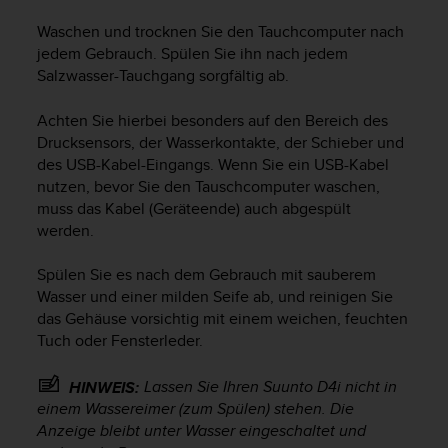
t
Waschen und trocknen Sie den Tauchcomputer nach
e
jedem Gebrauch. Spülen Sie ihn nach jedem
m
i
Salzwasser-Tauchgang sorgfältig ab.
t
d
Achten Sie hierbei besonders auf den Bereich des
e
Drucksensors, der Wasserkontakte, der Schieber und
n
des USB-Kabel-Eingangs. Wenn Sie ein USB-Kabel
W
nutzen, bevor Sie den Tauschcomputer waschen,
e
muss das Kabel (Geräteende) auch abgespült
b
werden.
C
o
n
Spülen Sie es nach dem Gebrauch mit sauberem
t
Wasser und einer milden Seife ab, und reinigen Sie
e
das Gehäuse vorsichtig mit einem weichen, feuchten
n
Tuch oder Fensterleder.
t
A
Lassen Sie Ihren
Suunto D4i
nicht in
HINWEIS:
c
einem Wassereimer (zum Spülen) stehen. Die
c
Anzeige bleibt unter Wasser eingeschaltet und
e