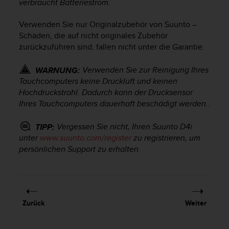
verbraucht Batteriestrom.
s
s
i
Verwenden Sie nur Originalzubehör von Suunto –
b
Schäden, die auf nicht originales Zubehör
i
zurückzuführen sind, fallen nicht unter die Garantie.
l
i
Verwenden Sie zur Reinigung Ihres
WARNUNG:
t
Tauchcomputers keine Druckluft und keinen
y
Hochdruckstrahl. Dadurch kann der Drucksensor
G
Ihres Tauchcomputers dauerhaft beschädigt werden..
u
i
d
Vergessen Sie nicht, Ihren
Suunto D4i
TIPP:
e
unter
www.suunto.com/register
zu registrieren, um
l
persönlichen Support zu erhalten.
i
n
e
s
(
Zurück
Weiter
W
C
A