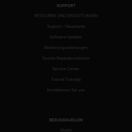
w
SUPPORT
e
i
RETOUREN UND ERSTATTUNGEN
t
Support - Hauptseite
e
r
Software-Updates
e
r
Bedienungsanleitungen
Z
u
Suunto Reparaturzentrum
g
ä
Service Center
n
Tutorial Tuesday
g
l
Kontaktieren Sie uns
i
c
h
k
e
BEZUGSQUELLEN
i
t
Outlet