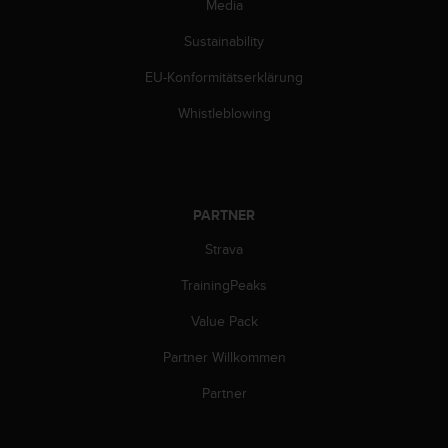
Media
b
l
Sustainability
e
m
EU-Konformitätserklärung
e
Whistleblowing
m
i
t
d
e
m
PARTNER
Z
Strava
u
g
TrainingPeaks
r
i
Value Pack
f
f
Partner Willkommen
a
Partner
u
f
I