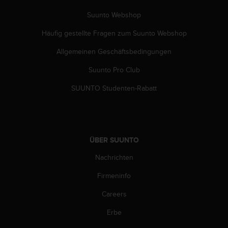
s
n
Suunto Webshop
o
r
Häufig gestellte Fragen zum Suunto Webshop
m
Allgemeinen Geschäftsbedingungen
e
n
Suunto Pro Club
a
n
SUUNTO Studenten-Rabatt
.
S
o
l
l
ÜBER SUUNTO
t
e
Nachrichten
s
t
Firmeninfo
d
Careers
u
P
Erbe
r
o