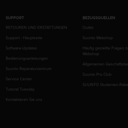
b
l
e
SUPPORT
BEZUGSQUELLEN
m
e
RETOUREN UND ERSTATTUNGEN
Outlet
m
Support - Hauptseite
Suunto Webshop
i
t
Software-Updates
Häufig gestellte Fragen 
d
Webshop
e
Bedienungsanleitungen
m
Allgemeinen Geschäftsb
Z
Suunto Reparaturzentrum
u
Suunto Pro Club
g
Service Center
r
SUUNTO Studenten-Raba
Tutorial Tuesday
i
f
Kontaktieren Sie uns
f
a
u
f
I