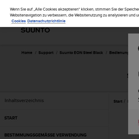
S
Regist
u
Wenn Sie auf „Alle Cookies akzeptieren“ klicken, stimmen Sie der Speiche
u
Websitenavigation zu verbessern, die Websitenutzung zu analysieren und
Cookies
Datenschutzrichtlinie
n
t
o
s
t
r
Home
Support
Suunto EON Steel Black
Bedienungsanle
e
b
t
SUU
d
i
e
K
Inhaltsverzeichnis
Start
Eigen
o
n
f
START
o
r
m
BESTIMMUNGSGEMÄSSE VERWENDUNG