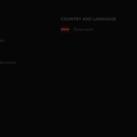
COUNTRY AND LANGUAGE
Österreich
aks
llkommen