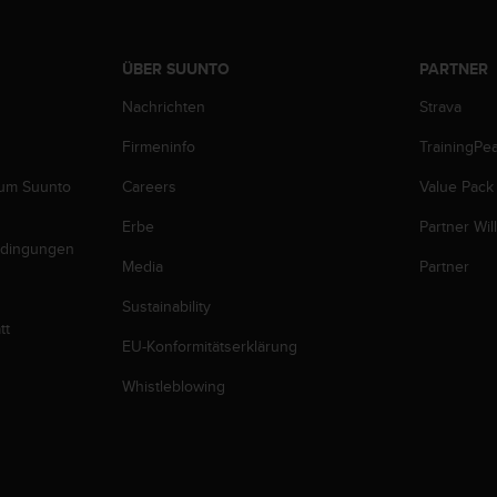
ÜBER SUUNTO
PARTNER
Nachrichten
Strava
Firmeninfo
TrainingPe
zum Suunto
Careers
Value Pack
Erbe
Partner Wi
edingungen
Media
Partner
Sustainability
tt
EU-Konformitätserklärung
Whistleblowing