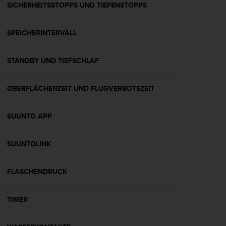
w
SICHERHEITSSTOPPS UND TIEFENSTOPPS
e
i
SPEICHERINTERVALL
t
e
r
STANDBY UND TIEFSCHLAF
e
r
Z
OBERFLÄCHENZEIT UND FLUGVERBOTSZEIT
u
g
ä
SUUNTO APP
n
g
SUUNTOLINK
l
i
c
FLASCHENDRUCK
h
k
e
TIMER
i
t