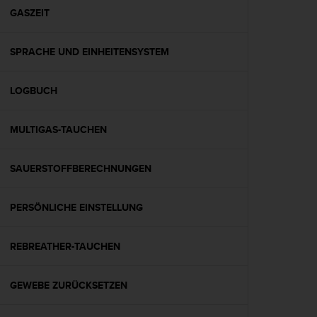
G
GASZEIT
)
2
SPRACHE UND EINHEITENSYSTEM
.
0
s
LOGBUCH
o
w
i
MULTIGAS-TAUCHEN
e
d
e
SAUERSTOFFBERECHNUNGEN
r
E
PERSÖNLICHE EINSTELLUNG
r
f
ü
REBREATHER-TAUCHEN
l
l
u
GEWEBE ZURÜCKSETZEN
n
g