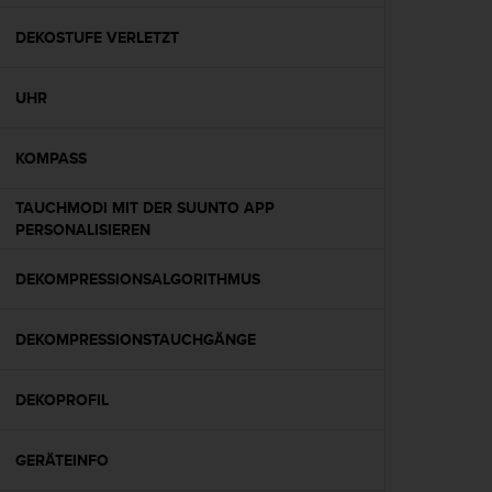
t
e
DEKOSTUFE VERLETZT
m
i
UHR
t
d
e
KOMPASS
n
W
TAUCHMODI MIT DER SUUNTO APP
e
PERSONALISIEREN
b
C
o
DEKOMPRESSIONSALGORITHMUS
n
t
DEKOMPRESSIONSTAUCHGÄNGE
e
n
t
DEKOPROFIL
A
c
c
GERÄTEINFO
e