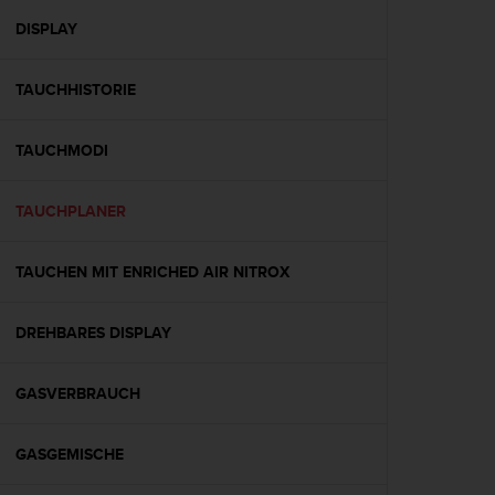
s
s
DISPLAY
i
b
TAUCHHISTORIE
i
l
i
TAUCHMODI
t
y
G
TAUCHPLANER
u
i
d
TAUCHEN MIT ENRICHED AIR NITROX
e
l
DREHBARES DISPLAY
i
n
e
GASVERBRAUCH
s
(
W
GASGEMISCHE
C
A