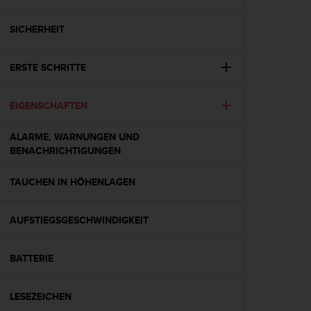
i
t
ä
SICHERHEIT
t
s
ERSTE SCHRITTE
s
t
u
EIGENSCHAFTEN
f
e
ALARME, WARNUNGEN UND
A
BENACHRICHTIGUNGEN
A
d
i
TAUCHEN IN HÖHENLAGEN
e
s
AUFSTIEGSGESCHWINDIGKEIT
e
r
W
BATTERIE
e
b
s
LESEZEICHEN
i