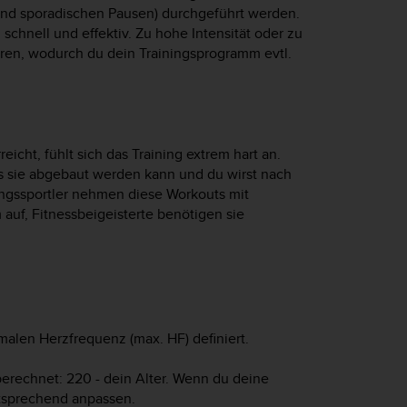
 und sporadischen Pausen) durchgeführt werden.
schnell und effektiv. Zu hohe Intensität oder zu
ren, wodurch du dein Trainingsprogramm evtl.
cht, fühlt sich das Training extrem hart an.
ls sie abgebaut werden kann und du wirst nach
ngssportler nehmen diese Workouts mit
m auf, Fitnessbeigeisterte benötigen sie
len Herzfrequenz (max. HF) definiert.
erechnet: 220 - dein Alter. Wenn du deine
tsprechend anpassen.