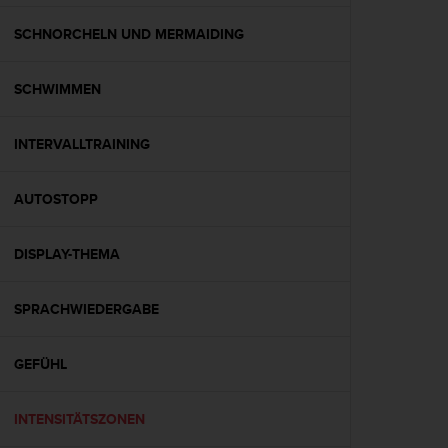
t
e
SCHNORCHELN UND MERMAIDING
m
i
SCHWIMMEN
t
d
e
INTERVALLTRAINING
n
W
e
AUTOSTOPP
b
C
o
DISPLAY-THEMA
n
t
SPRACHWIEDERGABE
e
n
t
GEFÜHL
A
c
c
INTENSITÄTSZONEN
e