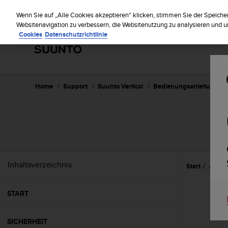
S
Regist
u
Wenn Sie auf „Alle Cookies akzeptieren“ klicken, stimmen Sie der Speiche
u
Websitenavigation zu verbessern, die Websitenutzung zu analysieren und
Cookies
Datenschutzrichtlinie
n
t
o
s
t
r
Home
Support
Suunto Vertical
Bedienungsanleitung
e
b
t
d
i
e
K
Inhaltsverzeichnis
Start
Aufzei
o
n
f
START
o
r
m
SICHERHEIT