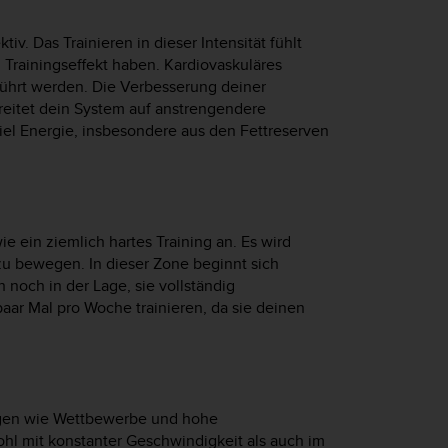
iv. Das Trainieren in dieser Intensität fühlt
 Trainingseffekt haben. Kardiovaskuläres
eführt werden. Die Verbesserung deiner
ereitet dein System auf anstrengendere
iel Energie, insbesondere aus den Fettreserven
ie ein ziemlich hartes Training an. Es wird
zu bewegen. In dieser Zone beginnt sich
 noch in der Lage, sie vollständig
paar Mal pro Woche trainieren, da sie deinen
ungen wie Wettbewerbe und hohe
hl mit konstanter Geschwindigkeit als auch im