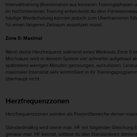
Intervalltraining (Kombination aus kürzeren Trainingsphasen
Im hochintensiven Training entwickelst du dein Fitnessniveau 
häufige Wiederholung können jedoch zum Übertrainieren füh
für einen längeren Zeitraum aussetzen musst.
Zone 5: Maximal
Wenn deine Herzfrequenz während eines Workouts Zone 5 errei
Milchsäure wird in deinem System viel schneller aufgebaut a
spätestens wenigen Minuten gezwungen, aufzuhören. Leistu
maximaler Intensität sehr kontrolliert in ihr Trainingsprogram
überhaupt nicht.
Herzfrequenzzonen
Herzfrequenzzonen werden als Prozentbereiche deiner maxima
Standardmäßig wird deine max. HF mit folgender Gleichung b
genaue max. HF kennst, solltest du den Standardwert demen