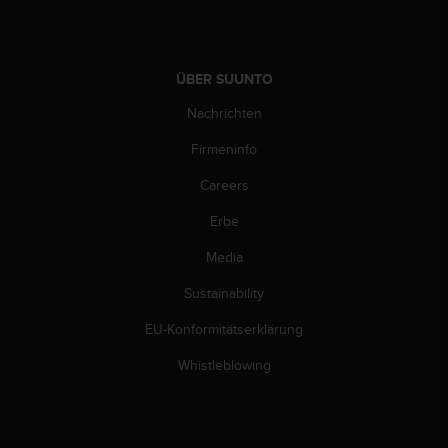
w
e
i
t
ÜBER SUUNTO
e
r
Nachrichten
e
r
Firmeninfo
Z
Careers
u
g
Erbe
ä
n
Media
g
l
Sustainability
i
c
EU-Konformitätserklärung
h
Whistleblowing
k
e
i
t