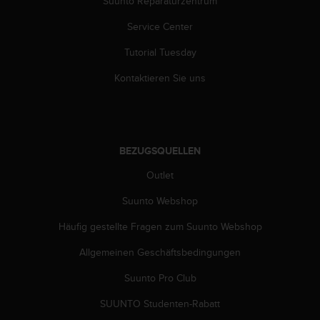
Suunto Reparaturzentrum
G
)
Service Center
2
Tutorial Tuesday
.
0
Kontaktieren Sie uns
s
o
w
i
e
BEZUGSQUELLEN
d
e
Outlet
r
E
Suunto Webshop
r
f
Häufig gestellte Fragen zum Suunto Webshop
ü
Allgemeinen Geschäftsbedingungen
l
l
Suunto Pro Club
u
n
SUUNTO Studenten-Rabatt
g