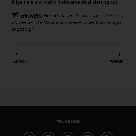
Allgemein
und wähle
Softwareaktualisierung
aus.
t
e
Nachdem das Update abgeschlossen
HINWEIS:
m
ist, werden die Versionshinweise in der Suunto App
i
t
angezeigt.
d
e
n
W
e
Zurück
Weiter
b
C
o
n
t
e
n
t
A
c
FOLGE UNS
c
e