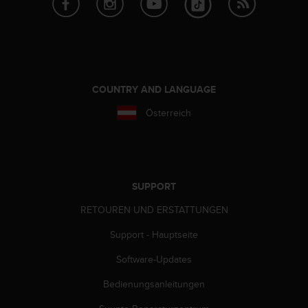
s
s
i
b
i
l
i
COUNTRY AND LANGUAGE
t
Österreich
y
G
u
i
d
e
SUPPORT
l
i
RETOUREN UND ERSTATTUNGEN
n
Support - Hauptseite
e
s
Software-Updates
(
W
Bedienungsanleitungen
C
A