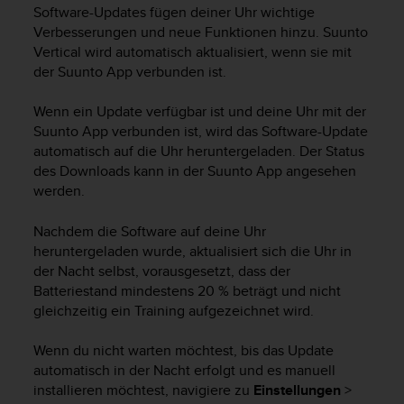
i
Software-Updates fügen deiner Uhr wichtige
t
Verbesserungen und neue Funktionen hinzu.
Suunto
ä
Vertical
wird automatisch aktualisiert, wenn sie mit
t
der Suunto App verbunden ist.
s
s
t
Wenn ein Update verfügbar ist und deine Uhr mit der
u
Suunto App verbunden ist, wird das Software-Update
f
automatisch auf die Uhr heruntergeladen. Der Status
e
des Downloads kann in der Suunto App angesehen
A
werden.
A
d
Nachdem die Software auf deine Uhr
i
heruntergeladen wurde, aktualisiert sich die Uhr in
e
der Nacht selbst, vorausgesetzt, dass der
s
Batteriestand mindestens 20 % beträgt und nicht
e
r
gleichzeitig ein Training aufgezeichnet wird.
W
e
Wenn du nicht warten möchtest, bis das Update
b
automatisch in der Nacht erfolgt und es manuell
s
installieren möchtest, navigiere zu
Einstellungen
>
i