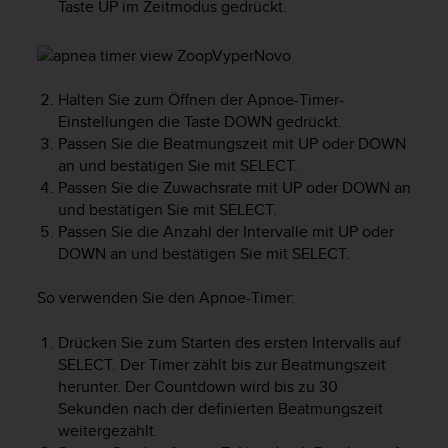
Taste
UP
im Zeitmodus gedrückt.
t
e
m
i
t
Halten Sie zum Öffnen der Apnoe-Timer-
d
Einstellungen die Taste
DOWN
gedrückt.
e
Passen Sie die Beatmungszeit mit
UP
oder
DOWN
n
an und bestätigen Sie mit
SELECT
.
W
Passen Sie die Zuwachsrate mit
UP
oder
DOWN
an
e
und bestätigen Sie mit
SELECT
.
b
Passen Sie die Anzahl der Intervalle mit
UP
oder
C
DOWN
an und bestätigen Sie mit
SELECT
.
o
n
t
So verwenden Sie den Apnoe-Timer:
e
n
Drücken Sie zum Starten des ersten Intervalls auf
t
SELECT
. Der Timer zählt bis zur Beatmungszeit
A
herunter. Der Countdown wird bis zu 30
c
Sekunden nach der definierten Beatmungszeit
c
weitergezählt.
e