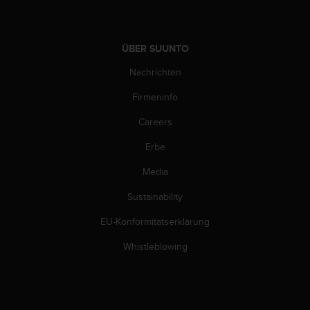
b
l
e
ÜBER SUUNTO
m
e
Nachrichten
m
i
Firmeninfo
t
d
Careers
e
Erbe
m
Z
Media
u
g
Sustainability
r
i
EU-Konformitätserklärung
f
f
Whistleblowing
a
u
f
I