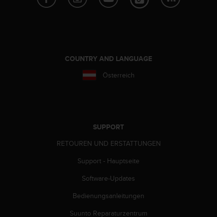
w
e
i
t
e
r
COUNTRY AND LANGUAGE
e
r
Österreich
Z
u
g
ä
n
SUPPORT
g
l
RETOUREN UND ERSTATTUNGEN
i
c
Support - Hauptseite
h
Software-Updates
k
e
Bedienungsanleitungen
i
t
Suunto Reparaturzentrum