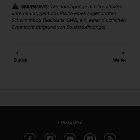
G
Wer Tauchgänge mit Atemhalten
WARNUNG:
)
unternimmt, geht das Risiko eines sogenannten
2
Schwimmbad-Blackouts (SWB) ein, einer plötzlichen
.
Ohnmacht aufgrund von Sauerstoffmangel.
0
s
o
w
i
Zurück
Weiter
e
d
e
r
E
r
f
ü
l
l
FOLGE UNS
u
n
g