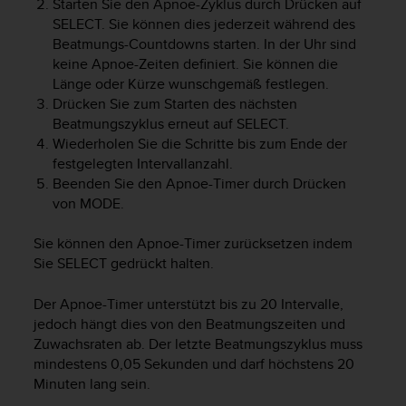
Starten Sie den Apnoe-Zyklus durch Drücken auf
s
SELECT
. Sie können dies jederzeit während des
s
i
Beatmungs-Countdowns starten. In der Uhr sind
b
keine Apnoe-Zeiten definiert. Sie können die
i
Länge oder Kürze wunschgemäß festlegen.
l
Drücken Sie zum Starten des nächsten
i
Beatmungszyklus erneut auf
SELECT
.
t
Wiederholen Sie die Schritte bis zum Ende der
y
festgelegten Intervallanzahl.
G
Beenden Sie den Apnoe-Timer durch Drücken
u
von
MODE
.
i
d
e
Sie können den Apnoe-Timer zurücksetzen indem
l
Sie
SELECT
gedrückt halten.
i
n
Der Apnoe-Timer unterstützt bis zu 20 Intervalle,
e
jedoch hängt dies von den Beatmungszeiten und
s
Zuwachsraten ab. Der letzte Beatmungszyklus muss
(
mindestens 0,05 Sekunden und darf höchstens 20
W
Minuten lang sein.
C
A