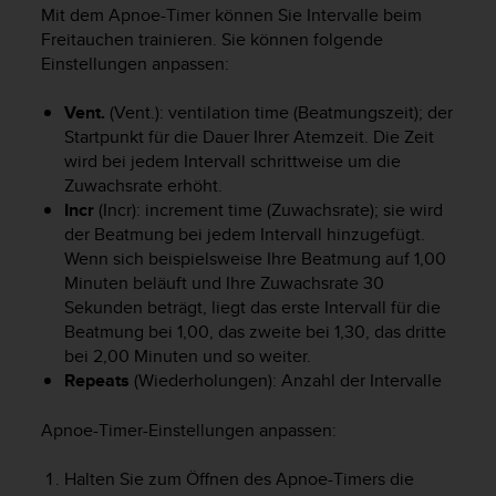
i
Mit dem Apnoe-Timer können Sie Intervalle beim
t
Freitauchen trainieren. Sie können folgende
ä
Einstellungen anpassen:
t
s
Vent.
(Vent.): ventilation time (Beatmungszeit); der
s
t
Startpunkt für die Dauer Ihrer Atemzeit. Die Zeit
u
wird bei jedem Intervall schrittweise um die
f
Zuwachsrate erhöht.
e
Incr
(Incr): increment time (Zuwachsrate); sie wird
A
der Beatmung bei jedem Intervall hinzugefügt.
A
Wenn sich beispielsweise Ihre Beatmung auf 1,00
d
Minuten beläuft und Ihre Zuwachsrate 30
i
Sekunden beträgt, liegt das erste Intervall für die
e
Beatmung bei 1,00, das zweite bei 1,30, das dritte
s
bei 2,00 Minuten und so weiter.
e
r
Repeats
(Wiederholungen): Anzahl der Intervalle
W
e
Apnoe-Timer-Einstellungen anpassen:
b
s
Halten Sie zum Öffnen des Apnoe-Timers die
i