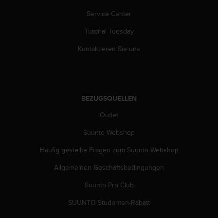
s
n
Service Center
o
r
Tutorial Tuesday
m
Kontaktieren Sie uns
e
n
a
n
.
S
BEZUGSQUELLEN
o
Outlet
l
l
Suunto Webshop
t
e
Häufig gestellte Fragen zum Suunto Webshop
s
t
Allgemeinen Geschäftsbedingungen
d
Suunto Pro Club
u
P
SUUNTO Studenten-Rabatt
r
o